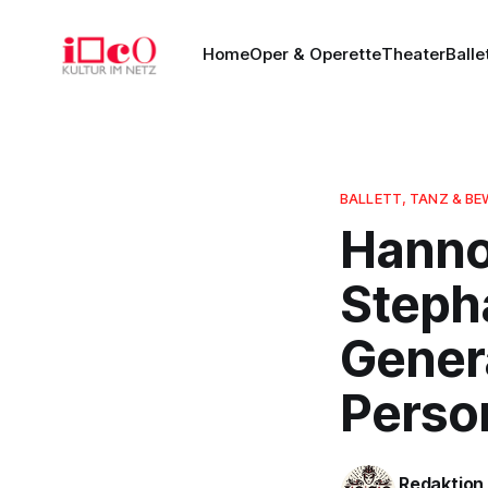
Home
Oper & Operette
Theater
Balle
BALLETT, TANZ & 
Hanno
Stepha
Gener
Perso
Redaktion