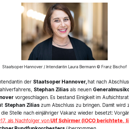
Staatsoper Hannover / Intendantin Laura Bermann © Franz Bischof
ntendantin der
Staatsoper Hannover,
hat nach Abschluss
ahlverfahrens,
Stephan Zilias
als neuen
Generalmusikd
nover
vorgeschlagen. Es bestand Einigkeit im Aufsichtsrat
it
Stephan Zilias
zum Abschluss zu bringen. Damit wird 
 die Stelle nach einjähriger Vakanz wieder besetzt: Vorg
17, als Nachfolger von
Ulf Schirmer (IOCO berichtete, l
hner Rundfunkorchesters
übernommen.