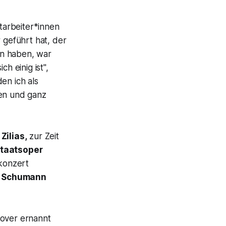
itarbeiter*innen
geführt hat, der
men haben, war
h einig ist",
en ich als
hen und ganz
Zilias,
zur Zeit
taatsoper
ekonzert
t Schumann
nover ernannt