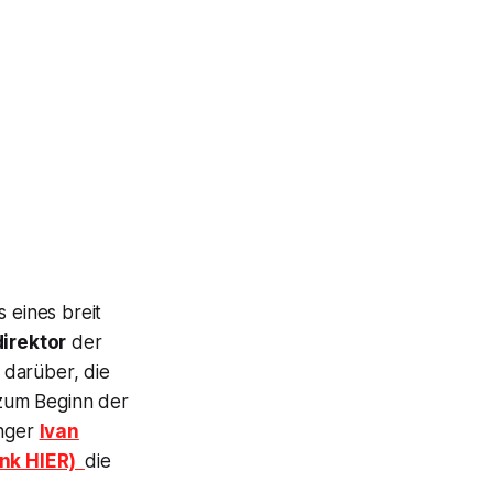
 eines breit
irektor
der
 darüber, die
zum Beginn der
änger
Ivan
ink HIER)
die