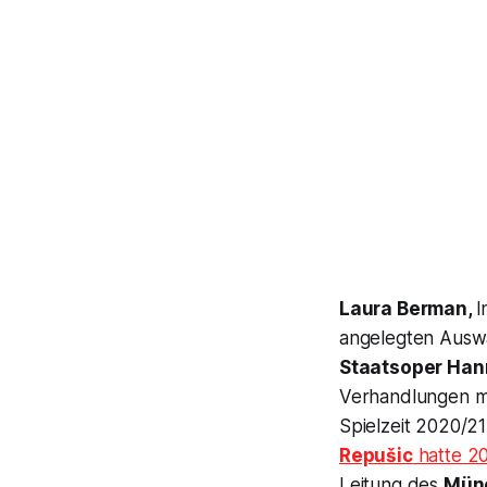
Laura Berman,
I
angelegten Ausw
Staatsoper Han
Verhandlungen m
Spielzeit 2020/21
Repušic
hatte 20
Leitung des
Münc