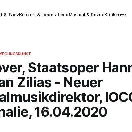
tt & Tanz
Konzert & Liederabend
Musical & Revue
Kritiken
BEWEGUNGSKUNST
ver, Staatsoper Hann
n Zilias - Neuer
almusikdirektor, IOC
nalie, 16.04.2020