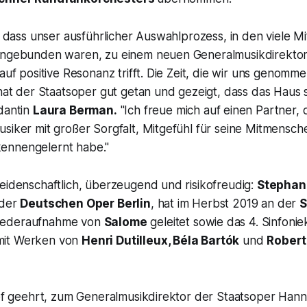
h, dass unser ausführlicher Auswahlprozess, in den viele M
ingebunden waren, zu einem neuen Generalmusikdirektor 
 auf positive Resonanz trifft. Die Zeit, die wir uns genom
hat der Staatsoper gut getan und gezeigt, dass das Haus sic
dantin
Laura Berman.
"
Ich freue mich auf einen Partner, d
usiker mit großer Sorgfalt, Mitgefühl für seine Mitmensc
ennengelernt habe."
eidenschaftlich, überzeugend und risikofreudig:
Stephan 
 der
Deutschen Oper Berlin
, hat im Herbst 2019 an der
S
iederaufnahme von
Salome
geleitet sowie das 4. Sinfoni
it Werken von
Henri Dutilleux, Béla Bartók
und
Rober
tief geehrt, zum Generalmusikdirektor der Staatsoper Han