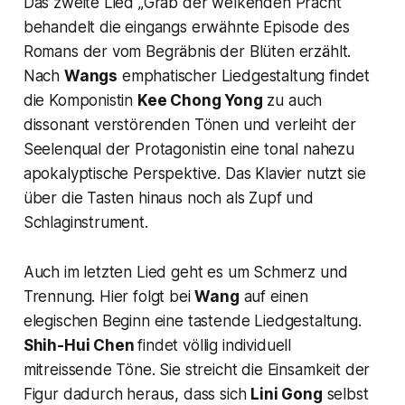
Das zweite Lied „
Grab der welkenden Pracht
“
behandelt die eingangs erwähnte Episode des
Romans der vom Begräbnis der Blüten erzählt.
Nach
Wangs
emphatischer Liedgestaltung findet
die Komponistin
Kee Chong Yong
zu auch
dissonant verstörenden Tönen und verleiht der
Seelenqual der Protagonistin eine tonal nahezu
apokalyptische Perspektive. Das Klavier nutzt sie
über die Tasten hinaus noch als Zupf und
Schlaginstrument.
Auch im letzten Lied geht es um Schmerz und
Trennung. Hier folgt bei
Wang
auf einen
elegischen Beginn eine tastende Liedgestaltung.
Shih-Hui Chen
findet völlig individuell
mitreissende Töne. Sie streicht die Einsamkeit der
Figur dadurch heraus, dass sich
Lini Gong
selbst