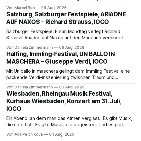
außergewöhnlichen Opernabend. Romeo Castellucci gelingt
Von Marcel Bub
06 Aug. 2026
eine bildgewaltige Inszenierung, Maxime Pascal entfaltet
Salzburg, Salzburger Festspiele, ARIADNE
die komplexe Partitur eindrucksvoll, Philippe Sly berührt als
AUF NAXOS – Richard Strauss, IOCO
Franziskus.
Salzburger Festspiele: Ersan Mondtag verlegt Richard
Strauss' Ariadne auf Naxos auf den Mars und verbindet
Science-Fiction mit Opernklassik. Musikalisch überzeugt die
Von Daniela Zimmermann
06 Aug. 2026
Aufführung mit starken Solisten und den Wiener
Halfing, Immling-Festival, UN BALLO IN
Philharmonikern, szenisch bleibt der zweite Akt jedoch
MASCHERA – Giuseppe Verdi, IOCO
hinter den Erwartungen zurück.
Mit Un ballo in maschera gelingt dem Immling Festival eine
packende Verdi-Inszenierung zwischen Traum und
Wirklichkeit. Verena von Kerssenbrock verbindet
Von Daniela Zimmermann
06 Aug. 2026
psychologische Tiefe mit starken Bildern, getragen von
Wiesbaden, Rheingau Musik Festival,
einem spielfreudigen Ensemble und einer musikalisch
Kurhaus Wiesbaden, Konzert am 31. Juli,
überzeugenden Gesamtleistung.
IOCO
Ein Abend, an dem man das Atmen vergisst. Es gibt Musik,
die unterhält. Es gibt Musik, die begeistert. Und es gibt
Musik, nach der man minutenlang kein Wort sagen kann.
Von Alla Perchikova
04 Aug. 2026
Genau so war der Abend im Kurhaus Wiesbaden, an dem