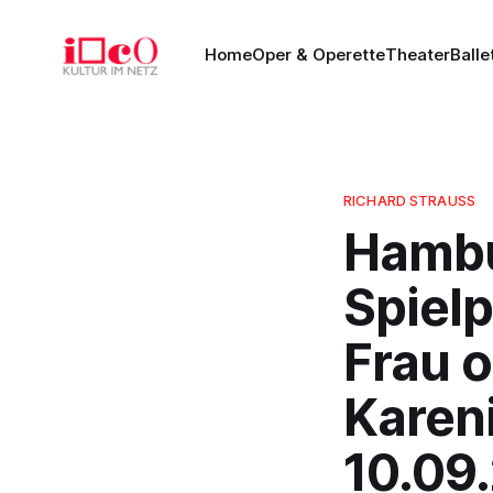
Home
Oper & Operette
Theater
Balle
RICHARD STRAUSS
Hambu
Spielp
Frau 
Kareni
10.09