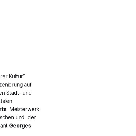
rer Kultur“
szenierung auf
en Stadt- und
talen
rts
Meisterwerk
enschen und der
dant
Georges