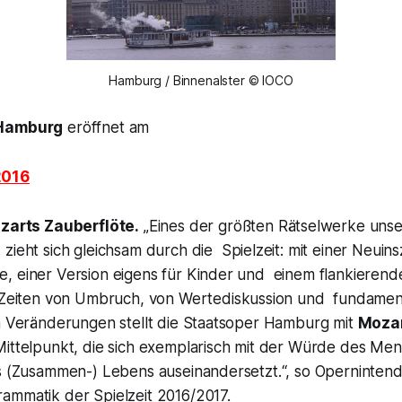
Hamburg / Binnenalster © IOCO
 Hamburg
eröffnet am
2016
zarts
Zauberflöte.
„Eines der größten Rätselwerke unse
) zieht sich gleichsam durch die Spielzeit: mit einer Neuin
, einer Version eigens für Kinder und einem flankierend
 Zeiten von Umbruch, von Wertediskussion und fundamen
en Veränderungen stellt die Staatsoper Hamburg mit
Moza
Mittelpunkt, die sich exemplarisch mit der Würde des M
es (Zusammen-) Lebens auseinandersetzt
.“, so Operninten
ammatik der Spielzeit 2016/2017.