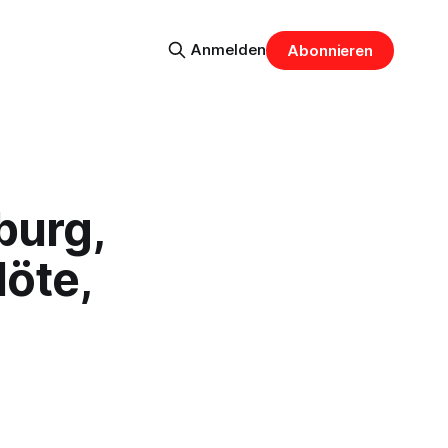
Anmelden
Abonnieren
burg,
löte,