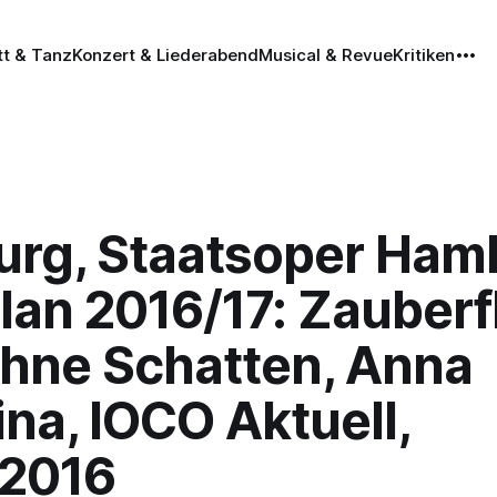
tt & Tanz
Konzert & Liederabend
Musical & Revue
Kritiken
rg, Staatsoper Ham
lan 2016/17: Zauberf
ohne Schatten, Anna
na, IOCO Aktuell,
.2016