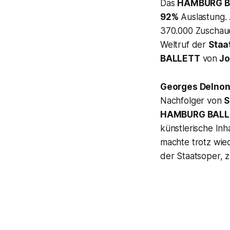
Das
HAMBURG B
92%
Auslastung. 
370.000 Zuschaue
Weltruf der
Staa
BALLETT
von
Jo
Georges Delnon
Nachfolger von
S
HAMBURG BALL
künstlerische In
machte trotz wie
der Staatsoper, 