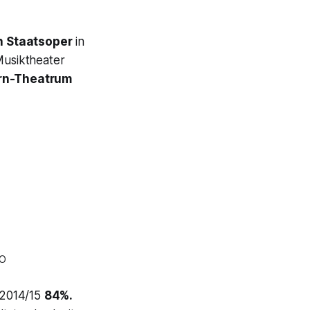
 Staatsoper
in
Musiktheater
n-Theatrum
CO
 2014/15
84%.