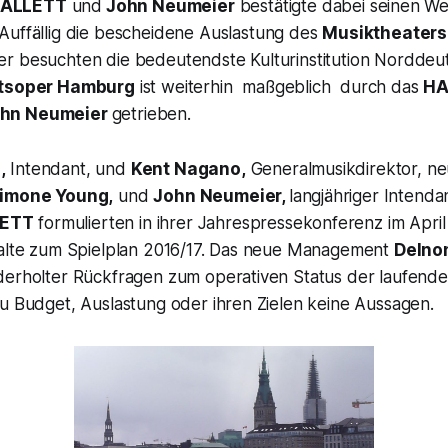
ALLETT
und
John Neumeier
bestätigte dabei seinen We
Auffällig die bescheidene Auslastung des
Musiktheater
r besuchten die bedeutendste Kulturinstitution Norddeu
tsoper Hamburg
ist weiterhin maßgeblich durch das
H
hn Neumeier
getrieben.
,
Intendant, und
Kent Nagano,
Generalmusikdirektor, ne
imone Young,
und
John Neumeier,
langjähriger Intenda
ETT
formulierten in ihrer Jahrespressekonferenz im April
halte zum Spielplan 2016/17. Das neue Management
Delnon
derholter Rückfragen zum operativen Status der laufende
zu Budget, Auslastung oder ihren Zielen keine Aussagen.