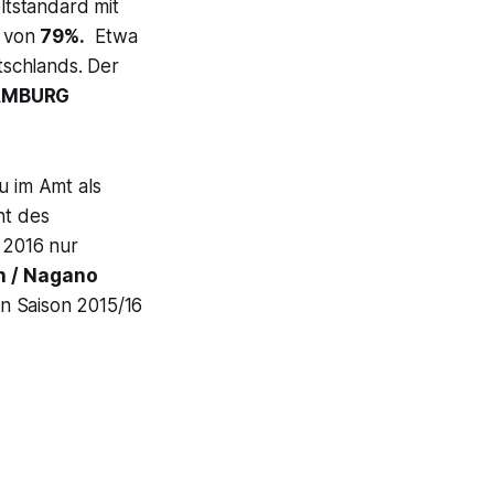
ltstandard mit
s
von
79%.
Etwa
tschlands. Der
AMBURG
u im Amt als
nt des
 2016 nur
 /
Nagano
n Saison 2015/16