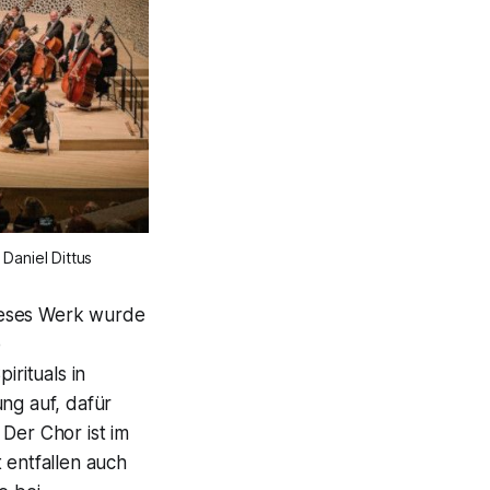
Daniel Dittus
eses Werk wurde
e
irituals in
ng auf, dafür
Der Chor ist im
 entfallen auch