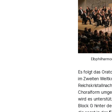
Elbphilharmo
Es folgt das Orat
im Zweiten Weltkr
Reichskristallnac
Choralform umgesc
wird es unterstüt
Block G hinter de