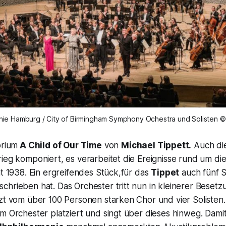
nie Hamburg / City of Birmingham Symphony Ochestra und Solisten © 
orium
A Child of Our Time
von
Michael Tippett.
Auch di
ieg komponiert, es verarbeitet die Ereignisse rund um di
ht 1938. Ein ergreifendes Stück,für das
Tippet
auch fünf Sp
hrieben hat. Das Orchester tritt nun in kleinerer Besetzu
zt vom über 100 Personen starken Chor und vier Solisten. 
m Orchester platziert und singt über dieses hinweg. Damit