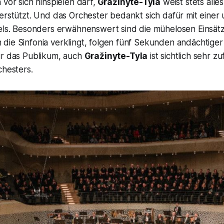
 vor sich hinspielen darf,
Gražinyte-Tyla
weist stets alles 
terstützt. Und das Orchester bedankt sich dafür mit eine
iels. Besonders erwähnenswert sind die mühelosen Einsät
ie Sinfonia verklingt, folgen fünf Sekunden andächtiger 
ur das Publikum, auch
Gražinyte-Tyla
ist sichtlich sehr z
chesters.