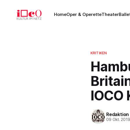
Home
Oper & Operette
Theater
Balle
KRITIKEN
Hambu
Britai
IOCO K
Redaktion
09 Okt. 201