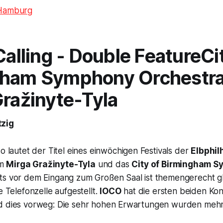
 Hamburg
Calling - Double Feature
Ci
gham Symphony Orchestra
ražinyte-Tyla
zig
so lautet der Titel eines einwöchigen Festivals der
Elbphil
um
Mirga Gražinyte-Tyla
und das
City of Birmingham 
ts vor dem Eingang zum Großen Saal ist themengerecht gl
e Telefonzelle aufgestellt.
IOCO
hat die ersten beiden Ko
d dies vorweg: Die sehr hohen Erwartungen wurden mehr a