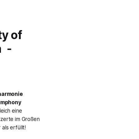
ty of
 -
harmonie
Symphony
eich eine
nzerte im Großen
ls erfüllt!