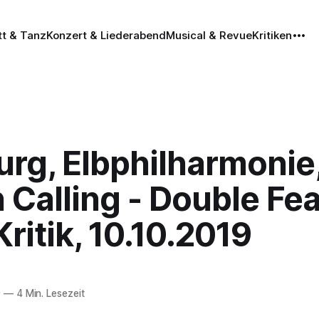
tt & Tanz
Konzert & Liederabend
Musical & Revue
Kritiken
rg, Elbphilharmonie
n Calling - Double Fea
ritik, 10.10.2019
9
—
4 Min. Lesezeit