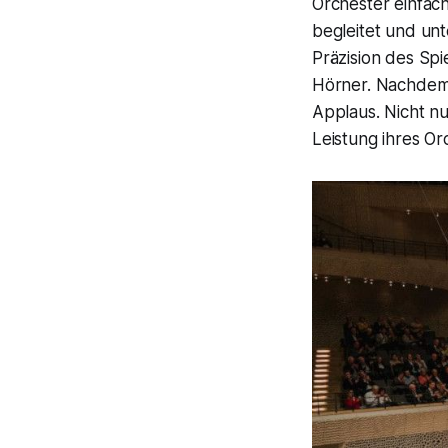
Orchester einfach
begleitet und un
Präzision des Sp
Hörner. Nachdem d
Applaus. Nicht n
Leistung ihres Or