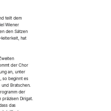
d teilt dem
iel Wiener
hen den Sätzen
eiterkeit, hat
Zweiten
kommt der Chor
zung an, unter
, so beginnt es
i und Bratschen.
n Programm der
präzisen Dirigat.
dass das