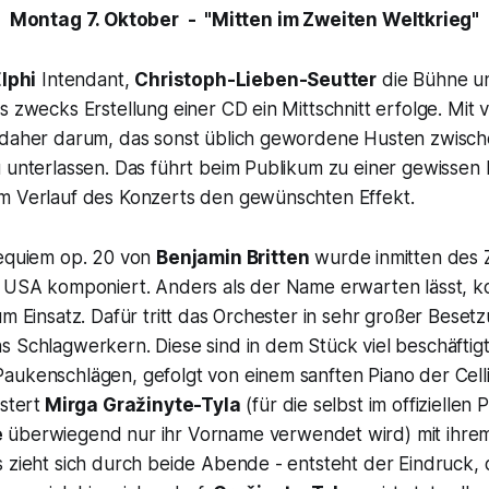
Montag 7. Oktober - "Mitten im Zweiten Weltkrieg"
lphi
Intendant,
Christoph-Lieben-Seutter
die Bühne un
s zwecks Erstellung einer CD ein Mittschnitt erfolge. Mit v
 daher darum, das sonst üblich gewordene Husten zwisc
 unterlassen. Das führt beim Publikum zu einer gewissen H
m Verlauf des Konzerts den gewünschten Effekt.
equiem op. 20
von
Benjamin Britten
wurde inmitten des 
n USA komponiert. Anders als der Name erwarten lässt, 
um Einsatz. Dafür tritt das Orchester in sehr großer Beset
 Schlagwerkern. Diese sind in dem Stück viel beschäftigt
aukenschlägen, gefolgt von einem sanften Piano der Cell
stert
Mirga Gražinyte-Tyla
(für die selbst im offizielle
e
überwiegend nur ihr Vorname verwendet wird) mit ihrem 
 zieht sich durch beide Abende - entsteht der Eindruck, 