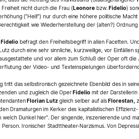
 Freiheit nicht durch die Frau (
Leonore
bzw.
Fidelio
) son
berhöhung ("Heil!") nur durch eine höhere politische Macht 
Gerechtigkeit wie Wiederherstellung der (alten?) Ordnung 
"
Fidelio
befragt den Freiheitsbegriff in allen Facetten. U
utz durch eine sehr sinnliche, kurzweilige, vor Einfällen 
ausgestattete und vor allem zum Schluß der Oper oft di
erflutung der Video- und Texteinspielungen überfordern
 tritt das selbstironisch gezeichnete Ebenbild des in se
zenden und zugleich die Oper
Fidelio
mit der Darstellerin
ntendanten
Florian Lutz
gleich selber auf als
Florestan,
den Dramaturgen im Kerker des kapitalistischen Effizienz
h welch Dunkel hier"
. Der singende, inszenierende und 
r Person. Ironischer Stadttheater-Narzismus. Von Depress