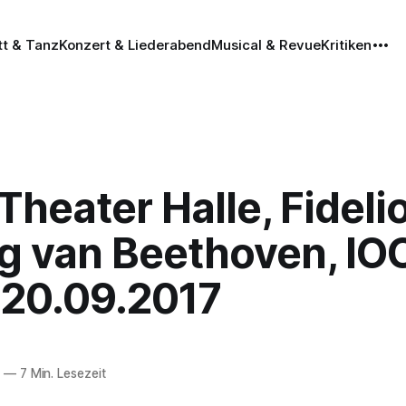
tt & Tanz
Konzert & Liederabend
Musical & Revue
Kritiken
 Theater Halle, Fideli
g van Beethoven, IO
, 20.09.2017
7
—
7 Min. Lesezeit