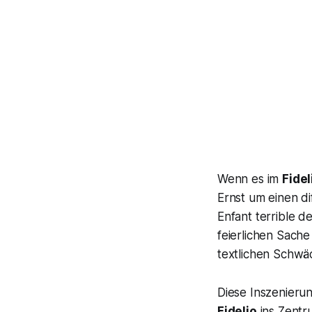
Wenn es im
Fidel
Ernst um einen di
Enfant terrible 
feierlichen Sach
textlichen Schwä
Diese Inszenierun
Fidelio
ins Zentr