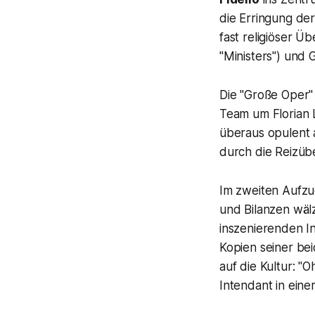
die Erringung der
fast religiöser Ü
"Ministers") und 
Die "Große Oper
Team um Florian L
überaus opulent 
durch die Reizüb
Im zweiten Aufzug
und Bilanzen wäl
inszenierenden I
Kopien seiner bei
auf die Kultur:
"O
Intendant in eine