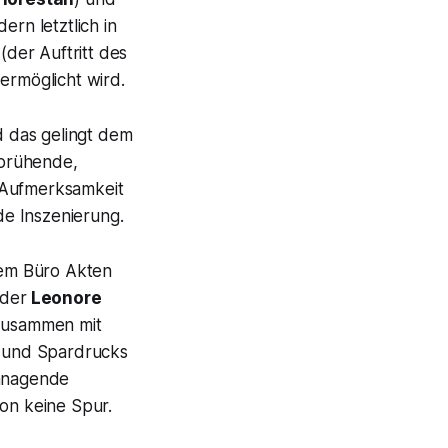
dern letztlich in
(der Auftritt des
ermöglicht wird.
nd das gelingt dem
sprühende,
e Aufmerksamkeit
de Inszenierung.
inem Büro Akten
 der
Leonore
zusammen mit
- und Spardrucks
managende
ion keine Spur.