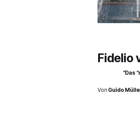
Fidelio
v
"Das "
Von
Guido Mülle