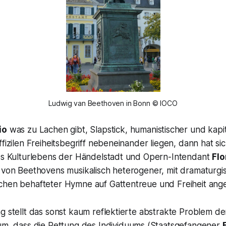
Ludwig van Beethoven in Bonn © IOCO
io
was zu Lachen gibt, Slapstick, humanistischer und kapit
ffizilen Freiheitsbegriff nebeneinander liegen, dann hat si
des Kulturlebens der Händelstadt und Opern-Intendant
Flo
e von Beethovens musikalisch heterogener, mit dramaturg
chen behafteter Hymne auf Gattentreue und Freiheit an
g stellt das sonst kaum reflektierte abstrakte Problem d
um, dass die Rettung des Individuums (Staatsgefangener