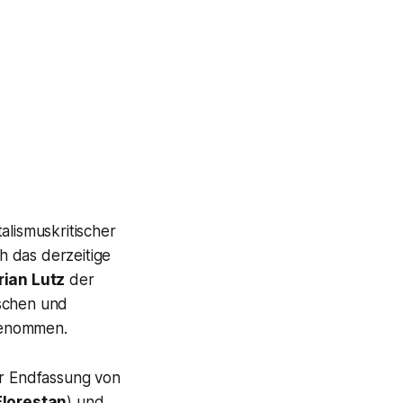
alismuskritischer
ch das derzeitige
rian Lutz
der
ischen und
genommen.
er Endfassung von
Florestan
) und