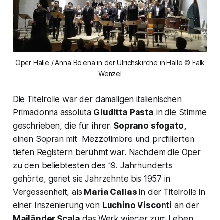
Oper Halle / Anna Bolena in der Ulrichskirche in Halle © Falk
Wenzel
Die Titelrolle war der damaligen italienischen
Primadonna assoluta
Giuditta Pasta
in die Stimme
geschrieben, die für ihren
Soprano sfogato,
einen Sopran mit Mezzotimbre und profilierten
tiefen Registern berühmt war. Nachdem die Oper
zu den beliebtesten des 19. Jahrhunderts
gehörte, geriet sie Jahrzehnte bis 1957 in
Vergessenheit, als
Maria Callas
in der Titelrolle in
einer Inszenierung von
Luchino Visconti
an der
Mailänder Scala
das Werk wieder zum Leben