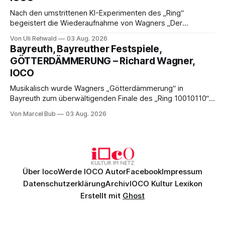
Nach den umstrittenen KI-Experimenten des „Ring“
begeistert die Wiederaufnahme von Wagners „Der
fliegende Holländer“ mit packender Regie, großartiger
Von Uli Rehwald
03 Aug. 2026
Musik und einem neuen Traumpaar: Elisabeth Teige und
Bayreuth, Bayreuther Festspiele,
Nicholas Brownlee sorgen für einen der Höhepunkte der
GÖTTERDÄMMERUNG – Richard Wagner,
Bayreuther Festspiele 2026.
IOCO
Musikalisch wurde Wagners „Götterdämmerung“ in
Bayreuth zum überwältigenden Finale des „Ring 10010110“:
Christian Thielemann, Festspielorchester und ein
Von Marcel Bub
03 Aug. 2026
exzellentes Sängerensemble begeisterten. Die KI-geprägte
szenische Umsetzung blieb hingegen auch im
Schlussabend weitgehend ohne Aussagekraft.
Über Ioco
Werde IOCO Autor
Facebook
Impressum
Datenschutzerklärung
Archiv
IOCO Kultur Lexikon
Erstellt mit
Ghost