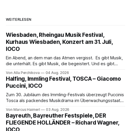
WEITERLESEN
Wiesbaden, Rheingau Musik Festival,
Kurhaus Wiesbaden, Konzert am 31. Juli,
IOCO
Ein Abend, an dem man das Atmen vergisst. Es gibt Musik,
die unterhält. Es gibt Musik, die begeistert. Und es gibt
Musik, nach der man minutenlang kein Wort sagen kann.
Von Alla Perchikova
04 Aug. 2026
Genau so war der Abend im Kurhaus Wiesbaden, an dem
Halfing, Immling Festival, TOSCA – Giacomo
Johannes Brahms’ Erstes Klavierkonzert d-Moll op. 15 mit
Puccini, IOCO
Daniil
Zum 30. Jubiläum des Immling-Festivals überzeugt Puccinis
Tosca als packendes Musikdrama im Überwachungsstaat
der 1950er-Jahre. Ludwig Baumann erzählt das Werk
Von Marcus Haimerl
03 Aug. 2026
spannend und werkgetreu, getragen von starken Solisten,
Bayreuth, Bayreuther Festspiele, DER
eindrucksvollen Projektionen und einer klangvollen
FLIEGENDE HOLLÄNDER – Richard Wagner,
musikalischen Leitung.
IOCO