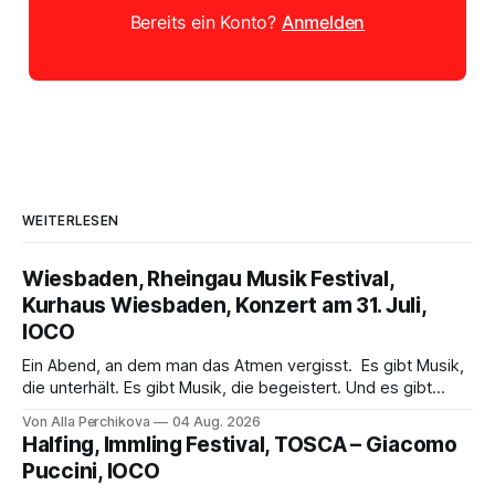
Bereits ein Konto?
Anmelden
WEITERLESEN
Wiesbaden, Rheingau Musik Festival,
Kurhaus Wiesbaden, Konzert am 31. Juli,
IOCO
Ein Abend, an dem man das Atmen vergisst. Es gibt Musik,
die unterhält. Es gibt Musik, die begeistert. Und es gibt
Musik, nach der man minutenlang kein Wort sagen kann.
Von Alla Perchikova
04 Aug. 2026
Genau so war der Abend im Kurhaus Wiesbaden, an dem
Halfing, Immling Festival, TOSCA – Giacomo
Johannes Brahms’ Erstes Klavierkonzert d-Moll op. 15 mit
Puccini, IOCO
Daniil