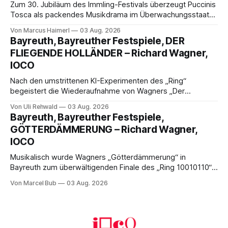
Zum 30. Jubiläum des Immling-Festivals überzeugt Puccinis
Tosca als packendes Musikdrama im Überwachungsstaat
der 1950er-Jahre. Ludwig Baumann erzählt das Werk
Von Marcus Haimerl
03 Aug. 2026
spannend und werkgetreu, getragen von starken Solisten,
Bayreuth, Bayreuther Festspiele, DER
eindrucksvollen Projektionen und einer klangvollen
FLIEGENDE HOLLÄNDER – Richard Wagner,
musikalischen Leitung.
IOCO
Nach den umstrittenen KI-Experimenten des „Ring“
begeistert die Wiederaufnahme von Wagners „Der
fliegende Holländer“ mit packender Regie, großartiger
Von Uli Rehwald
03 Aug. 2026
Musik und einem neuen Traumpaar: Elisabeth Teige und
Bayreuth, Bayreuther Festspiele,
Nicholas Brownlee sorgen für einen der Höhepunkte der
GÖTTERDÄMMERUNG – Richard Wagner,
Bayreuther Festspiele 2026.
IOCO
Musikalisch wurde Wagners „Götterdämmerung“ in
Bayreuth zum überwältigenden Finale des „Ring 10010110“:
Christian Thielemann, Festspielorchester und ein
Von Marcel Bub
03 Aug. 2026
exzellentes Sängerensemble begeisterten. Die KI-geprägte
szenische Umsetzung blieb hingegen auch im
Schlussabend weitgehend ohne Aussagekraft.