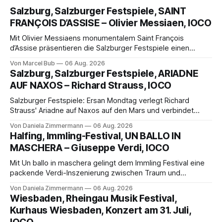
Salzburg, Salzburger Festspiele, SAINT
FRANÇOIS D’ASSISE – Olivier Messiaen, IOCO
Mit Olivier Messiaens monumentalem Saint François
d’Assise präsentieren die Salzburger Festspiele einen
außergewöhnlichen Opernabend. Romeo Castellucci gelingt
Von Marcel Bub
06 Aug. 2026
eine bildgewaltige Inszenierung, Maxime Pascal entfaltet
Salzburg, Salzburger Festspiele, ARIADNE
die komplexe Partitur eindrucksvoll, Philippe Sly berührt als
AUF NAXOS – Richard Strauss, IOCO
Franziskus.
Salzburger Festspiele: Ersan Mondtag verlegt Richard
Strauss' Ariadne auf Naxos auf den Mars und verbindet
Science-Fiction mit Opernklassik. Musikalisch überzeugt die
Von Daniela Zimmermann
06 Aug. 2026
Aufführung mit starken Solisten und den Wiener
Halfing, Immling-Festival, UN BALLO IN
Philharmonikern, szenisch bleibt der zweite Akt jedoch
MASCHERA – Giuseppe Verdi, IOCO
hinter den Erwartungen zurück.
Mit Un ballo in maschera gelingt dem Immling Festival eine
packende Verdi-Inszenierung zwischen Traum und
Wirklichkeit. Verena von Kerssenbrock verbindet
Von Daniela Zimmermann
06 Aug. 2026
psychologische Tiefe mit starken Bildern, getragen von
Wiesbaden, Rheingau Musik Festival,
einem spielfreudigen Ensemble und einer musikalisch
Kurhaus Wiesbaden, Konzert am 31. Juli,
überzeugenden Gesamtleistung.