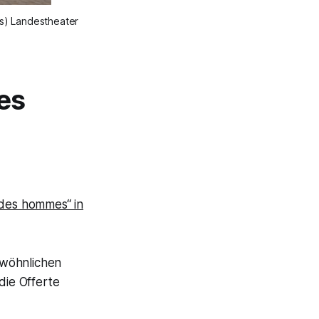
s) Landestheater
es
 des hommes“ in
gewöhnlichen
 die Offerte