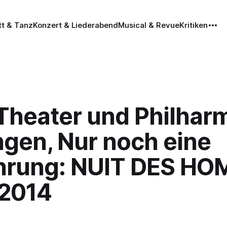
tt & Tanz
Konzert & Liederabend
Musical & Revue
Kritiken
 Theater und Philhar
ngen, Nur noch eine
hrung: NUIT DES HO
.2014