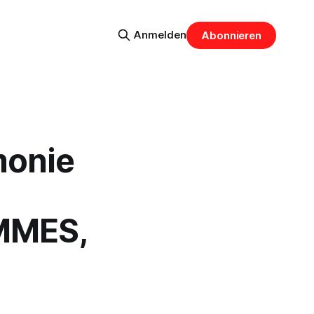
Anmelden
Abonnieren
monie
MMES,