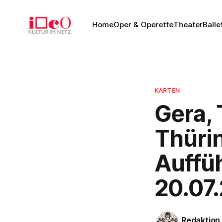
Home
Oper & Operette
Theater
Balle
KARTEN
Gera,
Thüri
Auffü
20.07
Redaktion