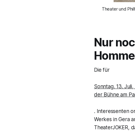
Theater und Phi
Nur noc
Hommes”
Die für
Sonntag, 13. Juli
der Bühne am Par
. Interessenten o
Werkes in Gera 
TheaterJOKER, das