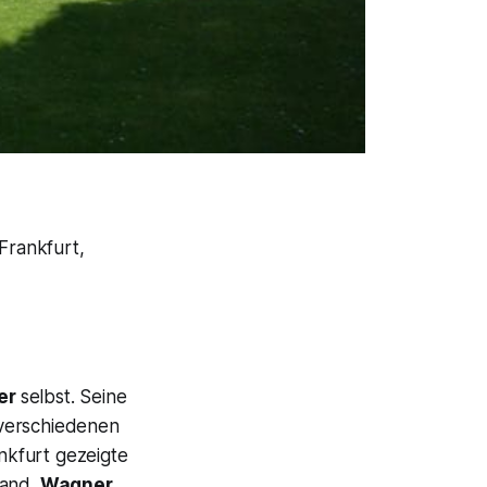
Frankfurt,
er
selbst. Seine
 verschiedenen
ankfurt gezeigte
fand.
Wagner