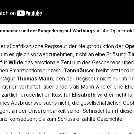
nnhäuser und der Sängerkrieg auf Wartburg 
youtube Oper Frankf
er südafrikanische Regisseur der Neuproduktion der
Ope
s, um es gleich vorwegzunehmen, nicht an eine Erlösung
Ta
,
für
Wilde
das emotionale Zentrum des Geschehens überh
inen Emanzipationsprozess.
Tannhäuser
bleibt letztendli
onsfigur
Thomas Mann,
den der Regisseur nicht nur im 
entionen verhaftet, aber anders als Mann wird er eine Ehe
 zärtlich-brüderlichen Kuss für
Elisabeth
wird er nicht fäh
ines Ausbruchsversuchs nicht, die gesellschaftlichen Gep
eht an der Unvereinbarkeit seiner Sehnsüchte mit diese
t und konsequent bis zum Schluss erzählte Geschichte.