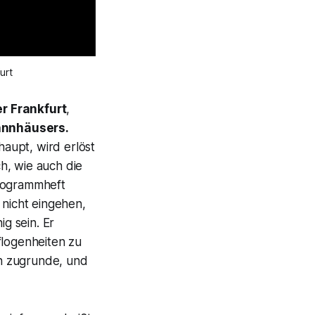
urt
r Frankfurt
,
nnhäusers.
aupt, wird erlöst
ch, wie auch die
Programmheft
 nicht eingehen,
ig sein. Er
flogenheiten zu
n zugrunde, und