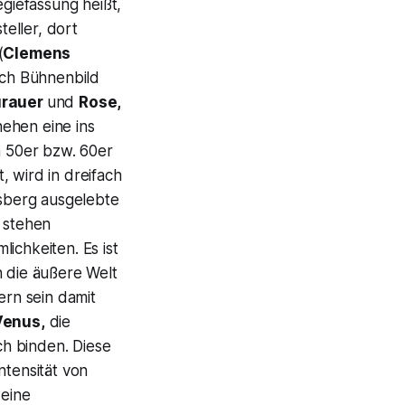
egiefassung heißt,
teller, dort
(
Clemens
urch Bühnenbild
urauer
und
Rose,
hen eine ins
n 50er bzw. 60er
t, wird in dreifach
sberg ausgelebte
 stehen
lichkeiten. Es ist
in die äußere Welt
ern sein damit
Venus,
die
ch binden. Diese
ntensität von
eine