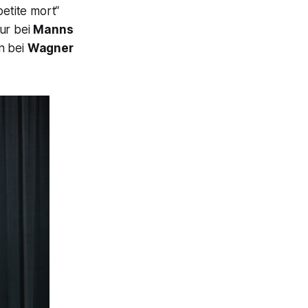
petite mort“
ur bei
Manns
n bei
Wagner