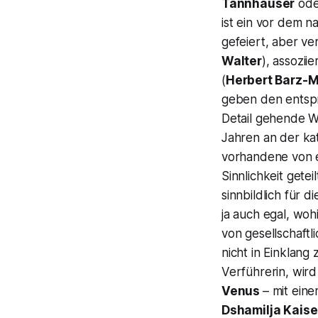
Tannhäuser
ode
ist ein vor dem na
gefeiert, aber ve
Walter
), assozii
(
Herbert Barz-
geben den entsp
Detail gehende Wa
Jahren an der ka
vorhandene von e
Sinnlichkeit gete
sinnbildlich für d
ja auch egal, wohi
von gesellschaftl
nicht in Einklang
Verführerin, wird
Venus
– mit eine
Dshamilja Kais