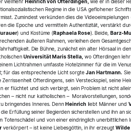
r vielmehr
Heinrich von Ofterdingen,
wie er in dieser R
tionalsozialistischen Regime in die USA geflohener Schrifts
rmisst. Zumindest verkünden dies die Videoeinspielungen 
eren die Epoche und vermitteln Authentizität, verstärkt d
Murauer
) und Kostüme (
Raphaela Rose
). Beide,
Barz-M
rechenden äußeren Rahmen, verleihen dem Gesamtgesche
hrhaftigkeit. Die Bühne, zunächst ein alter Hörsaal in de
tholischen
Universität Maris Stella,
wo
Ofterdingen
lehr
inem Lichtrahmen umfasste Hotelzimmer für die im Venu
ilt; für das entsprechende Licht sorgte
Jan Hartmann.
Sie
ie Zerrissenheit
Ofterdingens,
sein Versteckspiel, seine Heim
n er flüchtet und sich verbirgt, sein Problem ist nicht alle
ichen – nicht nur katholischen – Moralvorstellungen, sond
 zu bringendes Inneres. Denn
Heinrich
liebt Männer und
 die Erfüllung seiner Begierden sicherstellen und ihn an si
m Totenschädel und von einer eindringlich unerbittlichen I
er
verkörpert – ist keine Liebesgöttin, in ihr erzeugt
Wilde