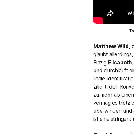
Ta
Matthew Wild,
d
glaubt allerding
Einzig
Elisabeth
und durchläuft e
reale Identifikati
zitiert, den Konv
zu mehr als einen
vermag es trotz e
überwinden und g
ist eine stringen