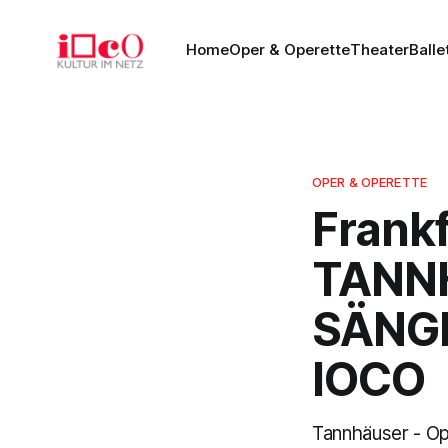
Home
Oper & Operette
Theater
Balle
OPER & OPERETTE
Frankf
TANN
SÄNG
IOCO
Tannhäuser - Op