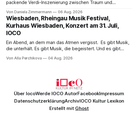
packende Verdi-Inszenierung zwischen Traum und
Wirklichkeit. Verena von Kerssenbrock verbindet
Von Daniela Zimmermann
06 Aug. 2026
psychologische Tiefe mit starken Bildern, getragen von
Wiesbaden, Rheingau Musik Festival,
einem spielfreudigen Ensemble und einer musikalisch
Kurhaus Wiesbaden, Konzert am 31. Juli,
überzeugenden Gesamtleistung.
IOCO
Ein Abend, an dem man das Atmen vergisst. Es gibt Musik,
die unterhält. Es gibt Musik, die begeistert. Und es gibt
Musik, nach der man minutenlang kein Wort sagen kann.
Von Alla Perchikova
04 Aug. 2026
Genau so war der Abend im Kurhaus Wiesbaden, an dem
Johannes Brahms’ Erstes Klavierkonzert d-Moll op. 15 mit
Daniil
Über Ioco
Werde IOCO Autor
Facebook
Impressum
Datenschutzerklärung
Archiv
IOCO Kultur Lexikon
Erstellt mit
Ghost