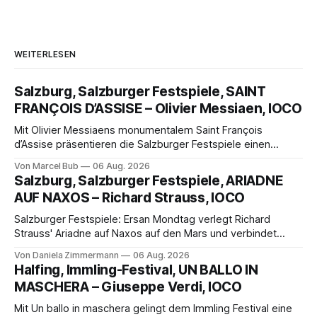
WEITERLESEN
Salzburg, Salzburger Festspiele, SAINT
FRANÇOIS D’ASSISE – Olivier Messiaen, IOCO
Mit Olivier Messiaens monumentalem Saint François
d’Assise präsentieren die Salzburger Festspiele einen
außergewöhnlichen Opernabend. Romeo Castellucci gelingt
Von Marcel Bub
06 Aug. 2026
eine bildgewaltige Inszenierung, Maxime Pascal entfaltet
Salzburg, Salzburger Festspiele, ARIADNE
die komplexe Partitur eindrucksvoll, Philippe Sly berührt als
AUF NAXOS – Richard Strauss, IOCO
Franziskus.
Salzburger Festspiele: Ersan Mondtag verlegt Richard
Strauss' Ariadne auf Naxos auf den Mars und verbindet
Science-Fiction mit Opernklassik. Musikalisch überzeugt die
Von Daniela Zimmermann
06 Aug. 2026
Aufführung mit starken Solisten und den Wiener
Halfing, Immling-Festival, UN BALLO IN
Philharmonikern, szenisch bleibt der zweite Akt jedoch
MASCHERA – Giuseppe Verdi, IOCO
hinter den Erwartungen zurück.
Mit Un ballo in maschera gelingt dem Immling Festival eine