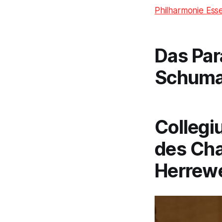
Philharmonie Ess
Das Par
Schum
Collegi
des Cha
Herrew