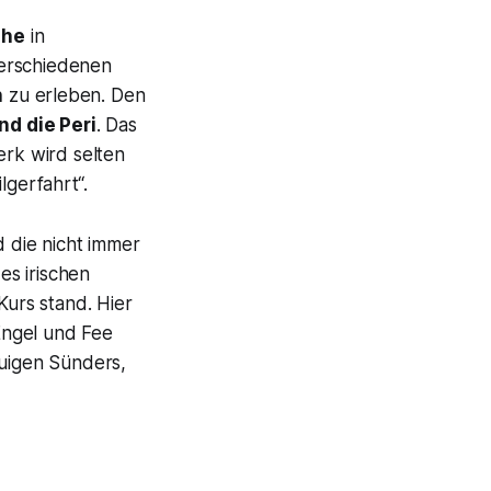
ghe
in
verschiedenen
n
zu erleben. Den
nd die Peri
.
Das
rk wird selten
lgerfahrt“.
d die nicht immer
es irischen
Kurs stand. Hier
Engel und Fee
euigen Sünders,