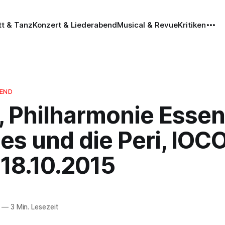
tt & Tanz
Konzert & Liederabend
Musical & Revue
Kritiken
BEND
, Philharmonie Essen
es und die Peri, IOC
, 18.10.2015
—
3 Min. Lesezeit