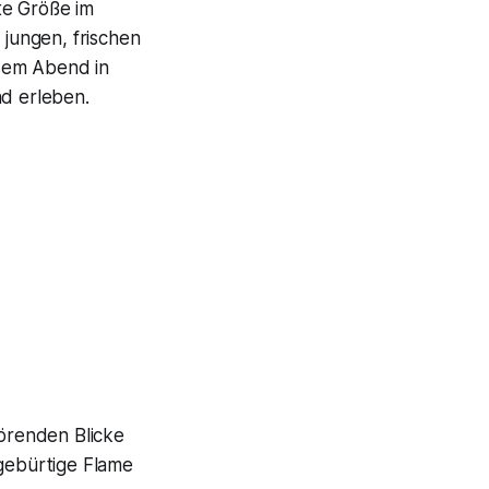
te Größe im
 jungen, frischen
sem Abend in
d erleben.
örenden Blicke
 gebürtige Flame