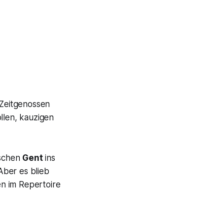
 Zeitgenossen
llen, kauzigen
ischen
Gent
ins
Aber es blieb
n im Repertoire