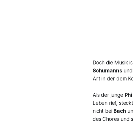
Doch die Musik is
Schumanns
und
Art in der dem K
Als der junge
Phi
Leben rief, stec
nicht bei
Bach
un
des Chores und s