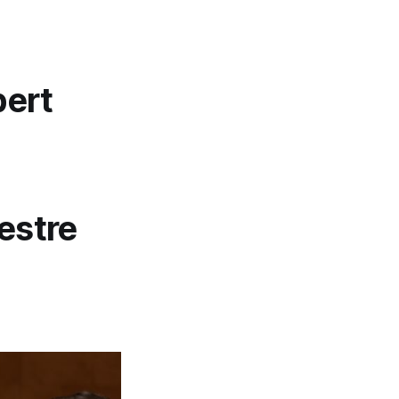
bert
estre