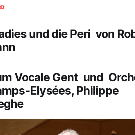
en
adies und die Peri
von Ro
ann
um Vocale Gent und Orch
mps-Elysées, Philippe
eghe