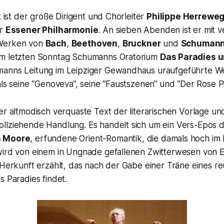
t ist der große Dirigent und Chorleiter
Philippe Herrewe
er
Essener Philharmonie
. An sieben Abenden ist er mit 
Werken von
Bach
,
Beethoven
,
Bruckner
und
Schuman
am letzten Sonntag Schumanns Oratorium
Das Paradies u
anns Leitung im Leipziger Gewandhaus uraufgeführte We
als seine “Genoveva“, seine “Faustszenen“ und “Der Rose Pi
er altmodisch verquaste Text der literarischen Vorlage un
llziehende Handlung. Es handelt sich um ein Vers-Epos d
 Moore
, erfundene Orient-Romantik, die damals hoch im 
wird von einem in Ungnade gefallenen Zwitterwesen von 
 Herkunft erzählt, das nach der Gabe einer Träne eines r
s Paradies findet.