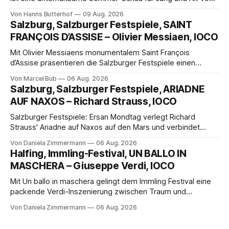
Hanns Butterhof Wenn sich im GOP Varieté-Theater
Von Hanns Butterhof
09 Aug. 2026
Münster der Vorhang zur neuen Show Circus hebt, erkundet
Salzburg, Salzburger Festspiele, SAINT
wohl auch eine junge Frau, wie es ist, wenn der Zirkus ins
FRANÇOIS D’ASSISE – Olivier Messiaen, IOCO
Varieté kommt.
Mit Olivier Messiaens monumentalem Saint François
d’Assise präsentieren die Salzburger Festspiele einen
außergewöhnlichen Opernabend. Romeo Castellucci gelingt
Von Marcel Bub
06 Aug. 2026
eine bildgewaltige Inszenierung, Maxime Pascal entfaltet
Salzburg, Salzburger Festspiele, ARIADNE
die komplexe Partitur eindrucksvoll, Philippe Sly berührt als
AUF NAXOS – Richard Strauss, IOCO
Franziskus.
Salzburger Festspiele: Ersan Mondtag verlegt Richard
Strauss' Ariadne auf Naxos auf den Mars und verbindet
Science-Fiction mit Opernklassik. Musikalisch überzeugt die
Von Daniela Zimmermann
06 Aug. 2026
Aufführung mit starken Solisten und den Wiener
Halfing, Immling-Festival, UN BALLO IN
Philharmonikern, szenisch bleibt der zweite Akt jedoch
MASCHERA – Giuseppe Verdi, IOCO
hinter den Erwartungen zurück.
Mit Un ballo in maschera gelingt dem Immling Festival eine
packende Verdi-Inszenierung zwischen Traum und
Wirklichkeit. Verena von Kerssenbrock verbindet
Von Daniela Zimmermann
06 Aug. 2026
psychologische Tiefe mit starken Bildern, getragen von
einem spielfreudigen Ensemble und einer musikalisch