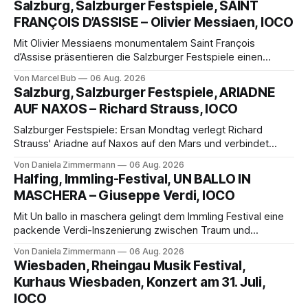
Salzburg, Salzburger Festspiele, SAINT
FRANÇOIS D’ASSISE – Olivier Messiaen, IOCO
Mit Olivier Messiaens monumentalem Saint François
d’Assise präsentieren die Salzburger Festspiele einen
außergewöhnlichen Opernabend. Romeo Castellucci gelingt
Von Marcel Bub
06 Aug. 2026
eine bildgewaltige Inszenierung, Maxime Pascal entfaltet
Salzburg, Salzburger Festspiele, ARIADNE
die komplexe Partitur eindrucksvoll, Philippe Sly berührt als
AUF NAXOS – Richard Strauss, IOCO
Franziskus.
Salzburger Festspiele: Ersan Mondtag verlegt Richard
Strauss' Ariadne auf Naxos auf den Mars und verbindet
Science-Fiction mit Opernklassik. Musikalisch überzeugt die
Von Daniela Zimmermann
06 Aug. 2026
Aufführung mit starken Solisten und den Wiener
Halfing, Immling-Festival, UN BALLO IN
Philharmonikern, szenisch bleibt der zweite Akt jedoch
MASCHERA – Giuseppe Verdi, IOCO
hinter den Erwartungen zurück.
Mit Un ballo in maschera gelingt dem Immling Festival eine
packende Verdi-Inszenierung zwischen Traum und
Wirklichkeit. Verena von Kerssenbrock verbindet
Von Daniela Zimmermann
06 Aug. 2026
psychologische Tiefe mit starken Bildern, getragen von
Wiesbaden, Rheingau Musik Festival,
einem spielfreudigen Ensemble und einer musikalisch
Kurhaus Wiesbaden, Konzert am 31. Juli,
überzeugenden Gesamtleistung.
IOCO