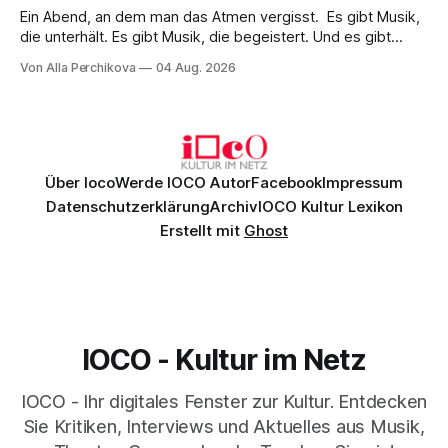
Ein Abend, an dem man das Atmen vergisst. Es gibt Musik,
die unterhält. Es gibt Musik, die begeistert. Und es gibt
Musik, nach der man minutenlang kein Wort sagen kann.
Von Alla Perchikova
04 Aug. 2026
Genau so war der Abend im Kurhaus Wiesbaden, an dem
Johannes Brahms’ Erstes Klavierkonzert d-Moll op. 15 mit
Daniil
Über Ioco
Werde IOCO Autor
Facebook
Impressum
Datenschutzerklärung
Archiv
IOCO Kultur Lexikon
Erstellt mit
Ghost
IOCO - Kultur im Netz
IOCO - Ihr digitales Fenster zur Kultur. Entdecken
Sie Kritiken, Interviews und Aktuelles aus Musik,