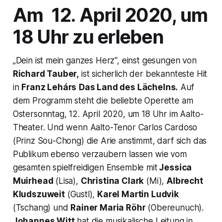
Am 12. April 2020, um
18 Uhr zu erleben
„Dein ist mein ganzes Herz
“, einst gesungen von
Richard Tauber,
ist sicherlich der bekannteste Hit
in
Franz Lehárs
Das Land des Lächelns.
Auf
dem Programm steht die beliebte Operette am
Ostersonntag, 12. April 2020, um 18 Uhr im Aalto-
Theater. Und wenn Aalto-Tenor Carlos Cardoso
(Prinz Sou-Chong) die Arie anstimmt, darf sich das
Publikum ebenso verzaubern lassen wie vom
gesamten spielfreidigen Ensemble mit
Jessica
Muirhead
(Lisa),
Christina Clark
(Mi),
Albrecht
Kludszuweit
(Gustl),
Karel Martin Ludvik
(Tschang) und
Rainer Maria Röhr
(Obereunuch).
Johannes Witt
hat die musikalische Leitung in