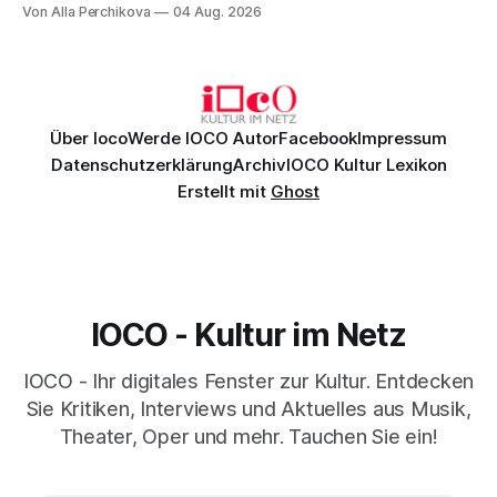
Von Alla Perchikova
04 Aug. 2026
Genau so war der Abend im Kurhaus Wiesbaden, an dem
Johannes Brahms’ Erstes Klavierkonzert d-Moll op. 15 mit
Daniil
Über Ioco
Werde IOCO Autor
Facebook
Impressum
Datenschutzerklärung
Archiv
IOCO Kultur Lexikon
Erstellt mit
Ghost
IOCO - Kultur im Netz
IOCO - Ihr digitales Fenster zur Kultur. Entdecken
Sie Kritiken, Interviews und Aktuelles aus Musik,
Theater, Oper und mehr. Tauchen Sie ein!