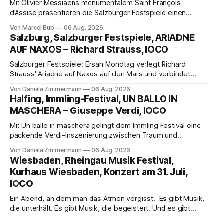
Mit Olivier Messiaens monumentalem Saint François
d’Assise präsentieren die Salzburger Festspiele einen
außergewöhnlichen Opernabend. Romeo Castellucci gelingt
Von Marcel Bub
06 Aug. 2026
eine bildgewaltige Inszenierung, Maxime Pascal entfaltet
Salzburg, Salzburger Festspiele, ARIADNE
die komplexe Partitur eindrucksvoll, Philippe Sly berührt als
AUF NAXOS – Richard Strauss, IOCO
Franziskus.
Salzburger Festspiele: Ersan Mondtag verlegt Richard
Strauss' Ariadne auf Naxos auf den Mars und verbindet
Science-Fiction mit Opernklassik. Musikalisch überzeugt die
Von Daniela Zimmermann
06 Aug. 2026
Aufführung mit starken Solisten und den Wiener
Halfing, Immling-Festival, UN BALLO IN
Philharmonikern, szenisch bleibt der zweite Akt jedoch
MASCHERA – Giuseppe Verdi, IOCO
hinter den Erwartungen zurück.
Mit Un ballo in maschera gelingt dem Immling Festival eine
packende Verdi-Inszenierung zwischen Traum und
Wirklichkeit. Verena von Kerssenbrock verbindet
Von Daniela Zimmermann
06 Aug. 2026
psychologische Tiefe mit starken Bildern, getragen von
Wiesbaden, Rheingau Musik Festival,
einem spielfreudigen Ensemble und einer musikalisch
Kurhaus Wiesbaden, Konzert am 31. Juli,
überzeugenden Gesamtleistung.
IOCO
Ein Abend, an dem man das Atmen vergisst. Es gibt Musik,
die unterhält. Es gibt Musik, die begeistert. Und es gibt
Musik, nach der man minutenlang kein Wort sagen kann.