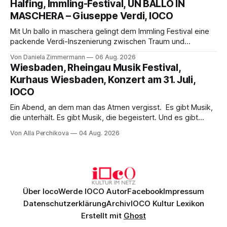
Halfing, Immling-Festival, UN BALLO IN
Philharmonikern, szenisch bleibt der zweite Akt jedoch
MASCHERA – Giuseppe Verdi, IOCO
hinter den Erwartungen zurück.
Mit Un ballo in maschera gelingt dem Immling Festival eine
packende Verdi-Inszenierung zwischen Traum und
Wirklichkeit. Verena von Kerssenbrock verbindet
Von Daniela Zimmermann
06 Aug. 2026
psychologische Tiefe mit starken Bildern, getragen von
Wiesbaden, Rheingau Musik Festival,
einem spielfreudigen Ensemble und einer musikalisch
Kurhaus Wiesbaden, Konzert am 31. Juli,
überzeugenden Gesamtleistung.
IOCO
Ein Abend, an dem man das Atmen vergisst. Es gibt Musik,
die unterhält. Es gibt Musik, die begeistert. Und es gibt
Musik, nach der man minutenlang kein Wort sagen kann.
Von Alla Perchikova
04 Aug. 2026
Genau so war der Abend im Kurhaus Wiesbaden, an dem
Johannes Brahms’ Erstes Klavierkonzert d-Moll op. 15 mit
Daniil
Über Ioco
Werde IOCO Autor
Facebook
Impressum
Datenschutzerklärung
Archiv
IOCO Kultur Lexikon
Erstellt mit
Ghost