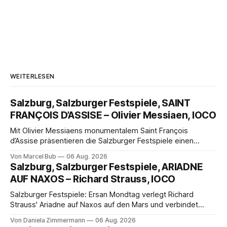
WEITERLESEN
Salzburg, Salzburger Festspiele, SAINT
FRANÇOIS D’ASSISE – Olivier Messiaen, IOCO
Mit Olivier Messiaens monumentalem Saint François
d’Assise präsentieren die Salzburger Festspiele einen
außergewöhnlichen Opernabend. Romeo Castellucci gelingt
Von Marcel Bub
06 Aug. 2026
eine bildgewaltige Inszenierung, Maxime Pascal entfaltet
Salzburg, Salzburger Festspiele, ARIADNE
die komplexe Partitur eindrucksvoll, Philippe Sly berührt als
AUF NAXOS – Richard Strauss, IOCO
Franziskus.
Salzburger Festspiele: Ersan Mondtag verlegt Richard
Strauss' Ariadne auf Naxos auf den Mars und verbindet
Science-Fiction mit Opernklassik. Musikalisch überzeugt die
Von Daniela Zimmermann
06 Aug. 2026
Aufführung mit starken Solisten und den Wiener