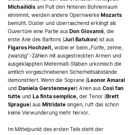
Michailidis
am Pult den hinteren Bühnenraum
einnimmt, werden andere Opernwerke
Mozarts
bemüht. Düster und überraschend erklingt als
Ouvertüre eine Partie aus
Don Giovanni
, die
erste Arie des Baritons (
Juri Batukov
) ist aus
Figaros Hochzeit,
wobei er beim
„Fünfe, zehne,
zwanzig
“ -Zählen mit ausgestreckten Armen und
ausgeklappten Metermaß-Stäben urkomisch die
amtlich vorgeschriebenen Sicherheitsabstände
demonstriert. Wenn die Soprane (
Leonor Amaral
und
Daniela Gerstenmeyer
) Arien aus
Così fan
tutte
und
La finta semplice,
der Tenor (
Brett
Sprague
) aus
Mitridate
singen, ruft das schon
keine Verwunderung mehr hervor.
Im Mittelpunkt des ersten Teils steht der