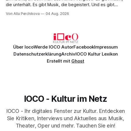
die unterhält. Es gibt Musik, die begeistert. Und es gibt
Musik, nach der man minutenlang kein Wort sagen kann.
Von Alla Perchikova
04 Aug. 2026
Genau so war der Abend im Kurhaus Wiesbaden, an dem
Johannes Brahms’ Erstes Klavierkonzert d-Moll op. 15 mit
Daniil
Über Ioco
Werde IOCO Autor
Facebook
Impressum
Datenschutzerklärung
Archiv
IOCO Kultur Lexikon
Erstellt mit
Ghost
IOCO - Kultur im Netz
IOCO - Ihr digitales Fenster zur Kultur. Entdecken
Sie Kritiken, Interviews und Aktuelles aus Musik,
Theater, Oper und mehr. Tauchen Sie ein!