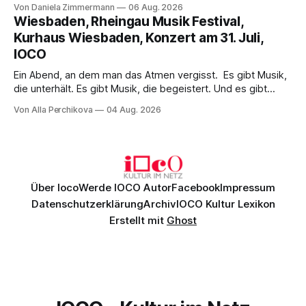
Von Daniela Zimmermann
06 Aug. 2026
psychologische Tiefe mit starken Bildern, getragen von
Wiesbaden, Rheingau Musik Festival,
einem spielfreudigen Ensemble und einer musikalisch
Kurhaus Wiesbaden, Konzert am 31. Juli,
überzeugenden Gesamtleistung.
IOCO
Ein Abend, an dem man das Atmen vergisst. Es gibt Musik,
die unterhält. Es gibt Musik, die begeistert. Und es gibt
Musik, nach der man minutenlang kein Wort sagen kann.
Von Alla Perchikova
04 Aug. 2026
Genau so war der Abend im Kurhaus Wiesbaden, an dem
Johannes Brahms’ Erstes Klavierkonzert d-Moll op. 15 mit
Daniil
Über Ioco
Werde IOCO Autor
Facebook
Impressum
Datenschutzerklärung
Archiv
IOCO Kultur Lexikon
Erstellt mit
Ghost