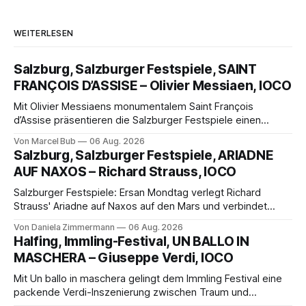
WEITERLESEN
Salzburg, Salzburger Festspiele, SAINT
FRANÇOIS D’ASSISE – Olivier Messiaen, IOCO
Mit Olivier Messiaens monumentalem Saint François
d’Assise präsentieren die Salzburger Festspiele einen
außergewöhnlichen Opernabend. Romeo Castellucci gelingt
Von Marcel Bub
06 Aug. 2026
eine bildgewaltige Inszenierung, Maxime Pascal entfaltet
Salzburg, Salzburger Festspiele, ARIADNE
die komplexe Partitur eindrucksvoll, Philippe Sly berührt als
AUF NAXOS – Richard Strauss, IOCO
Franziskus.
Salzburger Festspiele: Ersan Mondtag verlegt Richard
Strauss' Ariadne auf Naxos auf den Mars und verbindet
Science-Fiction mit Opernklassik. Musikalisch überzeugt die
Von Daniela Zimmermann
06 Aug. 2026
Aufführung mit starken Solisten und den Wiener
Halfing, Immling-Festival, UN BALLO IN
Philharmonikern, szenisch bleibt der zweite Akt jedoch
MASCHERA – Giuseppe Verdi, IOCO
hinter den Erwartungen zurück.
Mit Un ballo in maschera gelingt dem Immling Festival eine
packende Verdi-Inszenierung zwischen Traum und
Wirklichkeit. Verena von Kerssenbrock verbindet