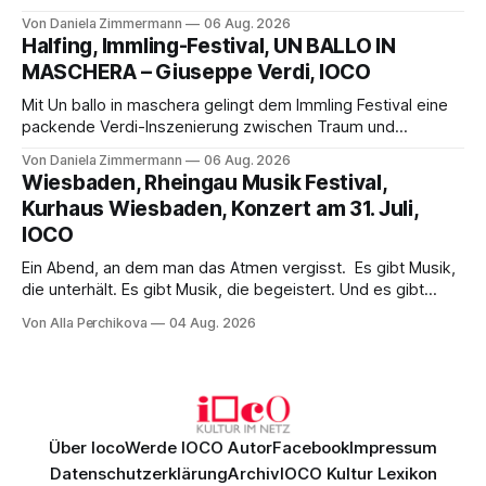
Science-Fiction mit Opernklassik. Musikalisch überzeugt die
Von Daniela Zimmermann
06 Aug. 2026
Aufführung mit starken Solisten und den Wiener
Halfing, Immling-Festival, UN BALLO IN
Philharmonikern, szenisch bleibt der zweite Akt jedoch
MASCHERA – Giuseppe Verdi, IOCO
hinter den Erwartungen zurück.
Mit Un ballo in maschera gelingt dem Immling Festival eine
packende Verdi-Inszenierung zwischen Traum und
Wirklichkeit. Verena von Kerssenbrock verbindet
Von Daniela Zimmermann
06 Aug. 2026
psychologische Tiefe mit starken Bildern, getragen von
Wiesbaden, Rheingau Musik Festival,
einem spielfreudigen Ensemble und einer musikalisch
Kurhaus Wiesbaden, Konzert am 31. Juli,
überzeugenden Gesamtleistung.
IOCO
Ein Abend, an dem man das Atmen vergisst. Es gibt Musik,
die unterhält. Es gibt Musik, die begeistert. Und es gibt
Musik, nach der man minutenlang kein Wort sagen kann.
Von Alla Perchikova
04 Aug. 2026
Genau so war der Abend im Kurhaus Wiesbaden, an dem
Johannes Brahms’ Erstes Klavierkonzert d-Moll op. 15 mit
Daniil
Über Ioco
Werde IOCO Autor
Facebook
Impressum
Datenschutzerklärung
Archiv
IOCO Kultur Lexikon