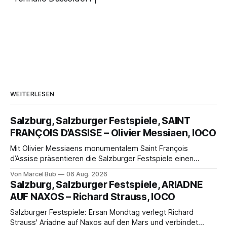
WEITERLESEN
Salzburg, Salzburger Festspiele, SAINT
FRANÇOIS D’ASSISE – Olivier Messiaen, IOCO
Mit Olivier Messiaens monumentalem Saint François
d’Assise präsentieren die Salzburger Festspiele einen
außergewöhnlichen Opernabend. Romeo Castellucci gelingt
Von Marcel Bub
06 Aug. 2026
eine bildgewaltige Inszenierung, Maxime Pascal entfaltet
Salzburg, Salzburger Festspiele, ARIADNE
die komplexe Partitur eindrucksvoll, Philippe Sly berührt als
AUF NAXOS – Richard Strauss, IOCO
Franziskus.
Salzburger Festspiele: Ersan Mondtag verlegt Richard
Strauss' Ariadne auf Naxos auf den Mars und verbindet