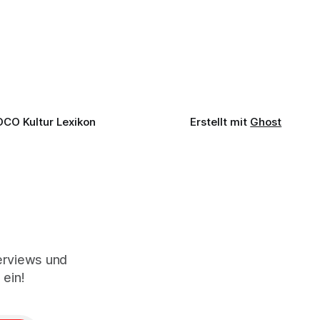
n einem
Abend im Kurhaus Wiesbaden, an dem
einer
Johannes Brahms’ Erstes Klavierkonzert
d-Moll op. 15 mit Daniil
OCO Kultur Lexikon
Erstellt mit
Ghost
terviews und
 ein!