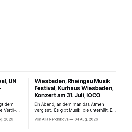
val, UN
Wiesbaden, Rheingau Musik
–
Festival, Kurhaus Wiesbaden,
Konzert am 31. Juli, IOCO
ngt dem
Ein Abend, an dem man das Atmen
e Verdi-
vergisst. Es gibt Musik, die unterhält. Es
 und
gibt Musik, die begeistert. Und es gibt
g. 2026
Von Alla Perchikova
04 Aug. 2026
ssenbrock
Musik, nach der man minutenlang kein
fe mit
Wort sagen kann. Genau so war der