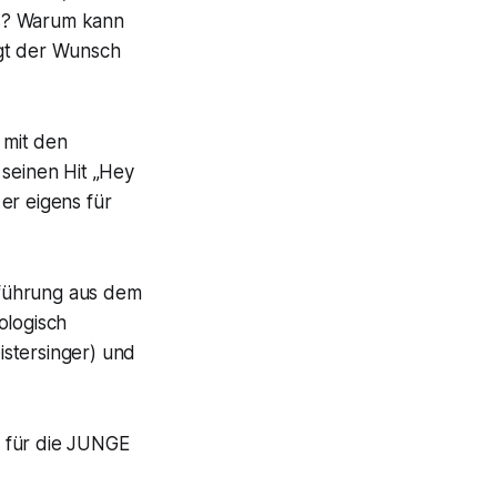
ns? Warum kann
igt der Wunsch
 mit den
 seinen Hit
„Hey
er eigens für
führung aus dem
ologisch
stersinger) und
e für die JUNGE