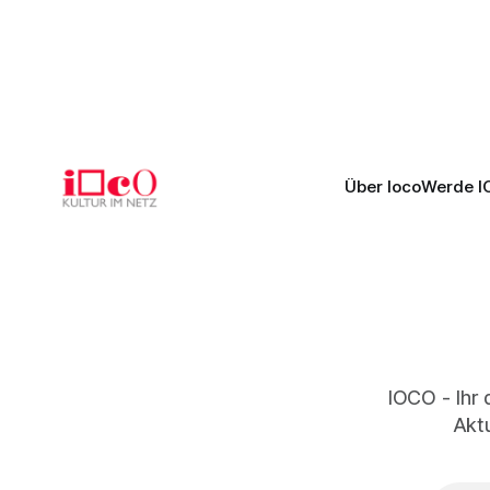
Romeo Castellucci gelingt eine
Musikalisc
bildgewaltige Inszenierung, Maxime
mit starke
Pascal entfaltet die komplexe Partitur
Philharmoni
eindrucksvoll, Philippe Sly berührt als
zweite Akt
Franziskus.
Erwartunge
Über Ioco
Werde I
IOCO - Ihr 
Aktu