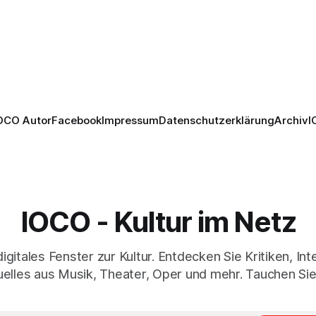
starken Bildern, getragen vo
h überzeugt die Aufführung
spielfreudigen Ensemble und 
n Solisten und den Wiener
musikalisch überzeugenden
kern, szenisch bleibt der
Gesamtleistung.
 jedoch hinter den
n zurück.
OCO Autor
Facebook
Impressum
Datenschutzerklärung
Archiv
I
IOCO - Kultur im Netz
digitales Fenster zur Kultur. Entdecken Sie Kritiken, In
elles aus Musik, Theater, Oper und mehr. Tauchen Sie