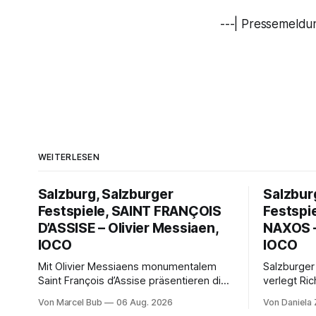
---| Pressemeldun
WEITERLESEN
Salzburg, Salzburger
Salzbur
Festspiele, SAINT FRANÇOIS
Festspi
D’ASSISE – Olivier Messiaen,
NAXOS –
IOCO
IOCO
Mit Olivier Messiaens monumentalem
Salzburger
Saint François d’Assise präsentieren die
verlegt Ric
Salzburger Festspiele einen
Naxos auf 
Von Marcel Bub
06 Aug. 2026
Von Daniela
außergewöhnlichen Opernabend.
Science-Fi