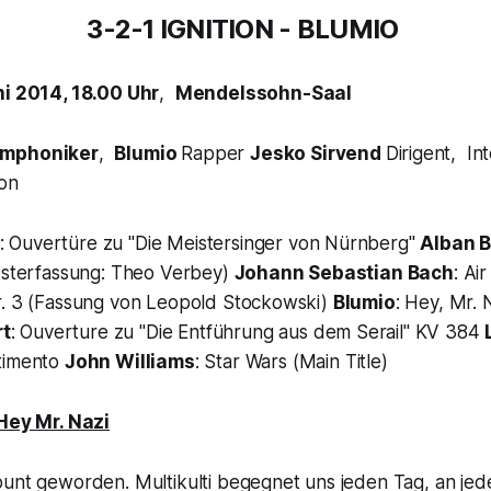
3-2-1 IGNITION - BLUMIO
ni 2014, 18.00 Uhr
,
Mendelssohn-Saal
ymphoniker
,
Blumio
Rapper
Jesko Sirvend
Dirigent, I
on
: Ouvertüre zu "Die Meistersinger von Nürnberg"
Alban 
hesterfassung: Theo Verbey)
Johann Sebastian Bach
: Ai
r. 3 (Fassung von Leopold Stockowski)
Blumio
: Hey, Mr. 
t
: Ouverture zu "Die Entführung aus dem Serail" KV 384
rtimento
John Williams
: Star Wars (Main Title)
 Hey Mr. Nazi
unt geworden. Multikulti begegnet uns jeden Tag, an jede