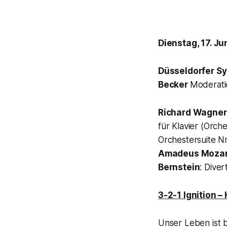
Dienstag, 17. Ju
Düsseldorfer S
Becker
Moderati
Richard Wagner
für Klavier (Orc
Orchestersuite N
Amadeus Mozar
Bernstein
: Dive
3-2-1 Ignition –
Unser Leben ist b