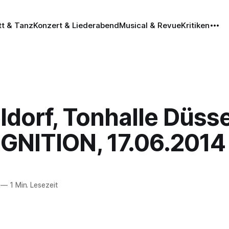
tt & Tanz
Konzert & Liederabend
Musical & Revue
Kritiken
dorf, Tonhalle Düsse
IGNITION, 17.06.2014
—
1 Min. Lesezeit