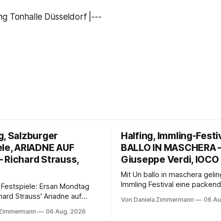
g Tonhalle Düsseldorf |---
g, Salzburger
Halfing, Immling-Festi
ele, ARIADNE AUF
BALLO IN MASCHERA 
 Richard Strauss,
Giuseppe Verdi, IOCO
Mit Un ballo in maschera geli
Immling Festival eine packend
 Festspiele: Ersan Mondtag
Inszenierung zwischen Traum
hard Strauss' Ariadne auf
Von Daniela Zimmermann
06 Au
Wirklichkeit. Verena von Ker
den Mars und verbindet
 Zimmermann
06 Aug. 2026
verbindet psychologische Tie
ction mit Opernklassik.