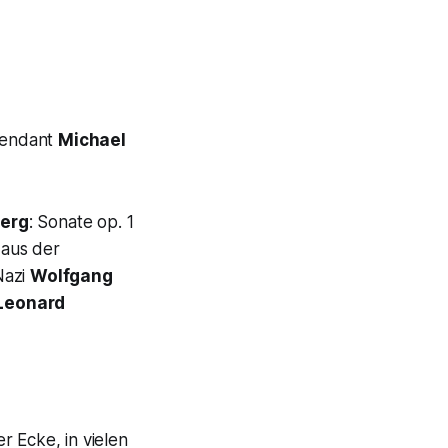
ntendant
Michael
Berg
: Sonate op. 1
r aus der
Nazi
Wolfgang
Leonard
r Ecke, in vielen