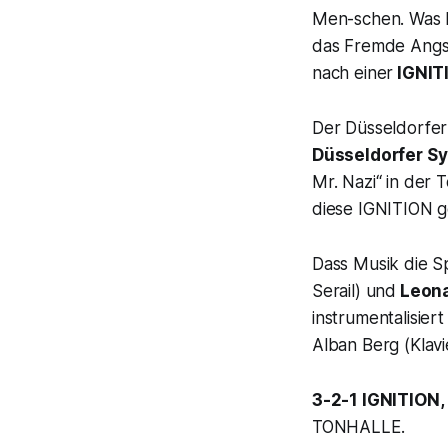
Men-schen. Was b
das Fremde Angst
nach einer
IGNIT
Der Düsseldorfer
Düsseldorfer S
Mr. Nazi
“ in der 
diese IGNITION g
Dass Musik die S
Serail) und
Leona
instrumentalisier
Alban Berg (Klavi
3-2-1 IGNITION,
TONHALLE.