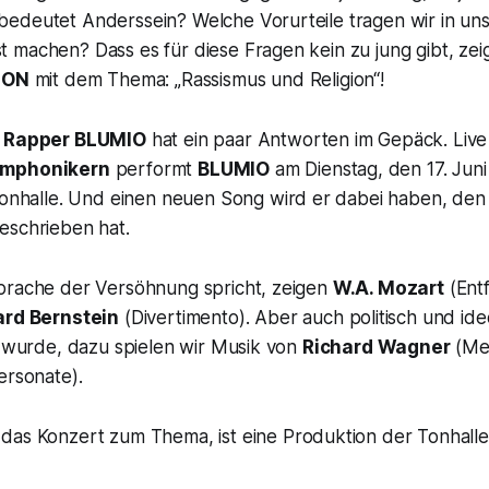
edeutet Anderssein? Welche Vorurteile tragen wir in u
 machen? Dass es für diese Fragen kein zu jung gibt, ze
ION
mit dem Thema: „Rassismus und Religion“!
Rapper BLUMIO
hat ein paar Antworten im Gepäck. Live
ymphonikern
performt
BLUMIO
am Dienstag, den 17. Juni
Tonhalle. Und einen neuen Song wird er dabei haben, den 
eschrieben hat.
prache der Versöhnung spricht, zeigen
W.A. Mozart
(Ent
rd Bernstein
(Divertimento). Aber auch politisch und ide
t wurde, dazu spielen wir Musik von
Richard Wagner
(Mei
ersonate).
das Konzert zum Thema, ist eine Produktion der Tonhall