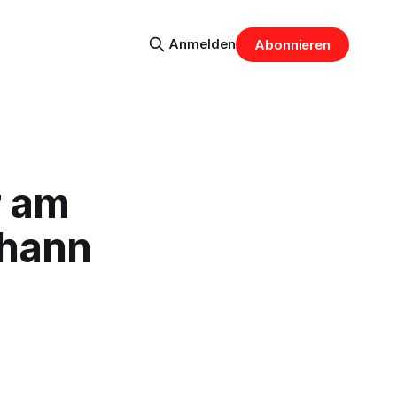
Anmelden
Abonnieren
r am
ohann