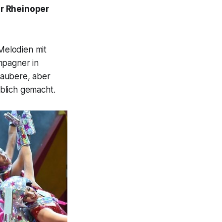
r Rheinoper
Melodien mit
mpagner in
 saubere, aber
blich gemacht.