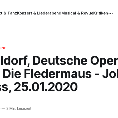
tt & Tanz
Konzert & Liederabend
Musical & Revue
Kritiken
BEND
ldorf, Deutsche Ope
, Die Fledermaus - J
ss, 25.01.2020
0
—
2 Min. Lesezeit