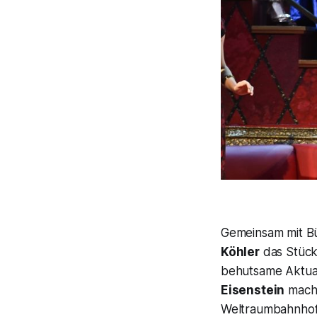
Gemeinsam mit B
Köhler
das Stück 
behutsame Aktual
Eisenstein
macht
Weltraumbahnhofs