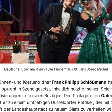
Deutsche Oper am Rhein / Die Fledermaus © Hans Joerg Michel
ühnen- und Kostümbildner
Frank Philipp Schlößmann
ha
opulent in Szene gesetzt. Inhaltlich nutzt er seinen Spiel
isierungen mit lokalen Bezügen: Den Protagonisten
Gabri
 er zu einem umtriebigen Düsseldorfer Politiker, der mit
 der Landeshauptstadt zu neuem Glanz zu verhelfen will