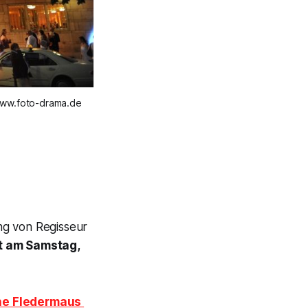
www.foto-drama.de
ung von Regisseur
st am Samstag,
ine
Fledermaus