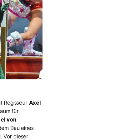
t Regisseur
Axel
raum für
el von
 dem Bau eines
. Vor dieser