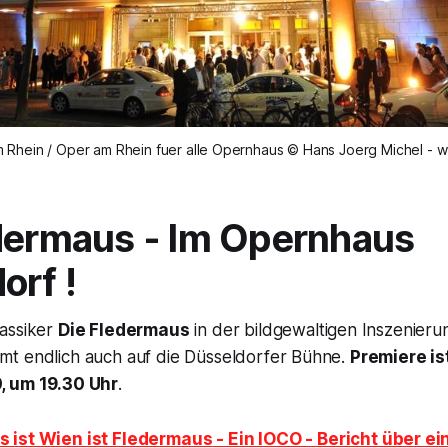
 Rhein / Oper am Rhein fuer alle Opernhaus © Hans Joerg Michel - 
dermaus -
I
m Opernhaus
orf !
assiker
Die Fledermaus
in der bildgewaltigen Inszenier
t endlich auch auf die Düsseldorfer Bühne.
Premiere i
, um 19.30 Uhr
.
s ist Wien ist Fledermaus
- Ein IOCO - Bericht über e