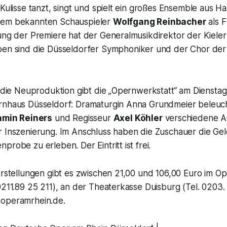
 Kulisse tanzt, singt und spielt ein großes Ensemble aus H
dem bekannten Schauspieler
Wolfgang Reinbacher
als F
tung der Premiere hat der Generalmusikdirektor der Kiele
ben sind die Düsseldorfer Symphoniker und der Chor de
n die Neuproduktion gibt die „Opernwerkstatt“ am Dienstag
rnhaus Düsseldorf: Dramaturgin Anna Grundmeier beleuc
amin Reiners
und Regisseur
Axel Köhler
verschiedene A
 Inszenierung. Im Anschluss haben die Zuschauer die Gele
probe zu erleben. Der Eintritt ist frei.
Vorstellungen gibt es zwischen 21,00 und 106,00 Euro im 
0211.89 25 211), an der Theaterkasse Duisburg (Tel. 0203
.operamrhein.de.