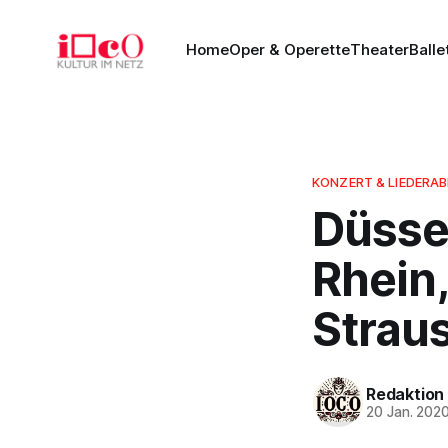
Home
Oper & Operette
Theater
Balle
KONZERT & LIEDERA
Düsse
Rhein
Strau
Redaktion
20 Jan. 202