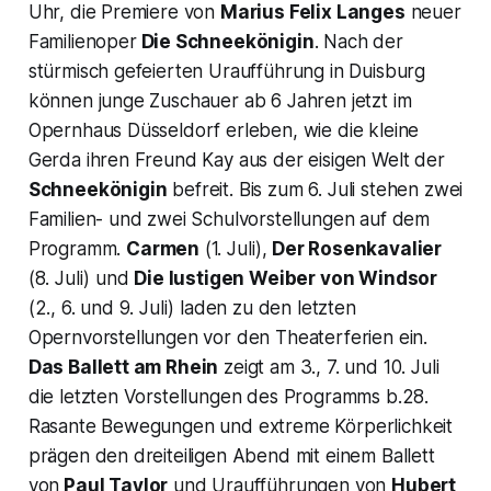
Uhr, die Premiere von
Marius Felix Langes
neuer
Familienoper
Die Schneekönigin
. Nach der
stürmisch gefeierten Uraufführung in Duisburg
können junge Zuschauer ab 6 Jahren jetzt im
Opernhaus Düsseldorf erleben, wie die kleine
Gerda ihren Freund Kay aus der eisigen Welt der
Schneekönigin
befreit. Bis zum 6. Juli stehen zwei
Familien- und zwei Schul­vorstellungen auf dem
Programm.
Carmen
(1. Juli),
Der Rosenkavalier
(8. Juli) und
Die lustigen Weiber von Windsor
(2., 6. und 9. Juli) laden zu den letzten
Opernvorstellungen vor den Theaterferien ein.
Das Ballett am Rhein
zeigt am 3., 7. und 10. Juli
die letzten Vorstellungen des Programms b.28.
Rasante Bewegungen und extreme Körperlichkeit
prägen den dreiteiligen Abend mit einem Ballett
von
Paul Taylor
und Uraufführungen von
Hubert