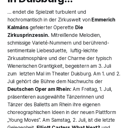
… endet die Spielzeit turbulent und
hochromantisch in der Zirkuswelt von
Emmerich
Kalmáns
gefeierter Operette
Die
Zirkusprinzessin.
Mitreißende Melodien,
schmissige Varieté-Nummern und berührend-
sentimentale Liebesduette, luftig-leichte
Zirkusatmosphäre und der Charme der typisch
Wienerischen Grantigkeit, begeistern am 3. Juli
zum letzten Mal im Theater Duisburg. Am 1. und 2.
Juli gehört die Bühne dem Nachwuchs der
Deutschen Oper am Rhein:
Am Freitag, 1. Juli,
präsentieren ausgewählte Tänzerinnen und
Tänzer des Balletts am Rhein ihre eigenen
choreographischen Ideen in der neuen Plattform
„Young Moves“. Am Samstag, 2. Juli, ist die letzte
Gelegenheit,
Elliott Carters
What Next?
und