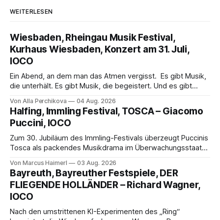
WEITERLESEN
Wiesbaden, Rheingau Musik Festival,
Kurhaus Wiesbaden, Konzert am 31. Juli,
IOCO
Ein Abend, an dem man das Atmen vergisst. Es gibt Musik,
die unterhält. Es gibt Musik, die begeistert. Und es gibt
Musik, nach der man minutenlang kein Wort sagen kann.
Von Alla Perchikova
04 Aug. 2026
Genau so war der Abend im Kurhaus Wiesbaden, an dem
Halfing, Immling Festival, TOSCA – Giacomo
Johannes Brahms’ Erstes Klavierkonzert d-Moll op. 15 mit
Puccini, IOCO
Daniil
Zum 30. Jubiläum des Immling-Festivals überzeugt Puccinis
Tosca als packendes Musikdrama im Überwachungsstaat
der 1950er-Jahre. Ludwig Baumann erzählt das Werk
Von Marcus Haimerl
03 Aug. 2026
spannend und werkgetreu, getragen von starken Solisten,
Bayreuth, Bayreuther Festspiele, DER
eindrucksvollen Projektionen und einer klangvollen
FLIEGENDE HOLLÄNDER – Richard Wagner,
musikalischen Leitung.
IOCO
Nach den umstrittenen KI-Experimenten des „Ring“