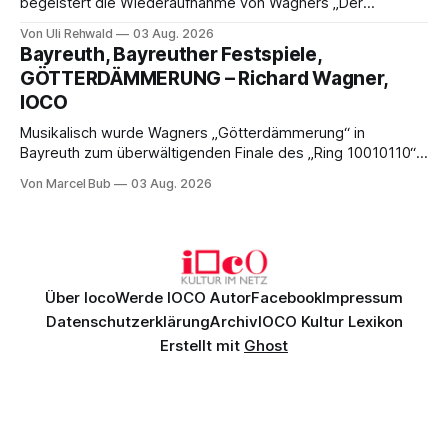
begeistert die Wiederaufnahme von Wagners „Der
fliegende Holländer“ mit packender Regie, großartiger
Von Uli Rehwald
03 Aug. 2026
Musik und einem neuen Traumpaar: Elisabeth Teige und
Bayreuth, Bayreuther Festspiele,
Nicholas Brownlee sorgen für einen der Höhepunkte der
GÖTTERDÄMMERUNG – Richard Wagner,
Bayreuther Festspiele 2026.
IOCO
Musikalisch wurde Wagners „Götterdämmerung“ in
Bayreuth zum überwältigenden Finale des „Ring 10010110“:
Christian Thielemann, Festspielorchester und ein
Von Marcel Bub
03 Aug. 2026
exzellentes Sängerensemble begeisterten. Die KI-geprägte
szenische Umsetzung blieb hingegen auch im
Schlussabend weitgehend ohne Aussagekraft.
Über Ioco
Werde IOCO Autor
Facebook
Impressum
Datenschutzerklärung
Archiv
IOCO Kultur Lexikon
Erstellt mit
Ghost