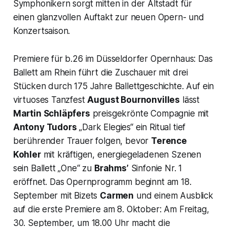
Symphonikern sorgt mitten in der Altstadt für
einen glanzvollen Auftakt zur neuen Opern- und
Konzertsaison.
Premiere für b.26 im Düsseldorfer Opernhaus: Das
Ballett am Rhein führt die Zuschauer mit drei
Stücken durch 175 Jahre Ballettgeschichte. Auf ein
virtuoses Tanz­fest
August Bournonvilles
lässt
Martin Schläpfers
preisgekrönte Compagnie mit
Antony Tudors
„Dark Elegies“ ein Ritual tief
berührender Trauer folgen, bevor
Terence
Kohler
mit kräftigen, energiegeladenen Szenen
sein Ballett „One“ zu
Brahms’
Sinfonie Nr. 1
eröffnet. Das Opernprogramm beginnt am 18.
September mit Bizets
Carmen
und einem Ausblick
auf die erste Premiere am 8. Oktober: Am Freitag,
30. Sep­tember, um 18.00 Uhr macht die