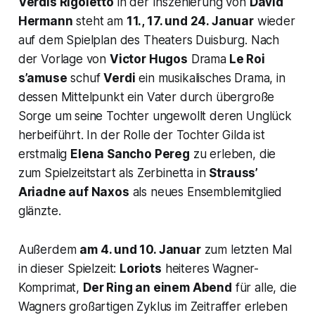
Verdis
Rigoletto
in der Inszenierung von
David
Hermann
steht am
11., 17. und 24. Januar
wieder
auf dem Spielplan des Theaters Duisburg. Nach
der Vorlage von
Victor Hugos
Drama
Le Roi
s’amuse
schuf
Verdi
ein musikalisches Drama, in
dessen Mittelpunkt ein Vater durch übergroße
Sorge um seine Tochter ungewollt deren Unglück
herbeiführt. In der Rolle der
Tochter Gilda
ist
erstmalig
Elena Sancho Pereg
zu erleben, die
zum Spielzeitstart als Zerbinetta in
Strauss’
Ariadne auf Naxos
als neues Ensemblemitglied
glänzte.
Außerdem
am 4. und 10. Januar
zum letzten Mal
in dieser Spielzeit:
Loriots
heiteres Wagner-
Komprimat,
Der Ring an einem Abend
für alle, die
Wagners großartigen Zyklus im Zeitraffer erleben