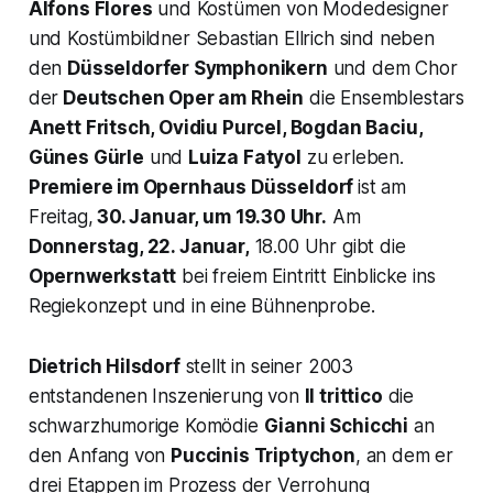
Alfons Flores
und Kostümen von Modedesigner
und Kostümbildner Sebastian Ellrich sind neben
den
Düsseldorfer Symphonikern
und dem Chor
der
Deutschen Oper am Rhein
die Ensemblestars
Anett Fritsch, Ovidiu Purcel, Bogdan Baciu,
Günes Gürle
und
Luiza Fatyol
zu erleben.
Premiere im Opernhaus Düsseldorf
ist am
Freitag,
30. Januar, um 19.30 Uhr.
Am
Donnerstag, 22. Januar,
18.00 Uhr gibt die
Opernwerkstatt
bei freiem Eintritt Einblicke ins
Regiekonzept und in eine Bühnenprobe.
Dietrich Hilsdorf
stellt in seiner 2003
entstandenen Inszenierung von
Il trittico
die
schwarzhumorige Komödie
Gianni Schicchi
an
den Anfang von
Puccinis Triptychon
, an dem er
drei Etappen im Prozess der Verrohung