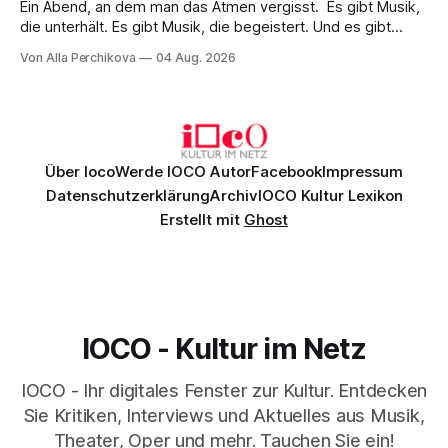
Ein Abend, an dem man das Atmen vergisst. Es gibt Musik,
die unterhält. Es gibt Musik, die begeistert. Und es gibt
Musik, nach der man minutenlang kein Wort sagen kann.
Von Alla Perchikova
04 Aug. 2026
Genau so war der Abend im Kurhaus Wiesbaden, an dem
Johannes Brahms’ Erstes Klavierkonzert d-Moll op. 15 mit
Daniil
Über Ioco
Werde IOCO Autor
Facebook
Impressum
Datenschutzerklärung
Archiv
IOCO Kultur Lexikon
Erstellt mit
Ghost
IOCO - Kultur im Netz
IOCO - Ihr digitales Fenster zur Kultur. Entdecken
Sie Kritiken, Interviews und Aktuelles aus Musik,
Theater, Oper und mehr. Tauchen Sie ein!