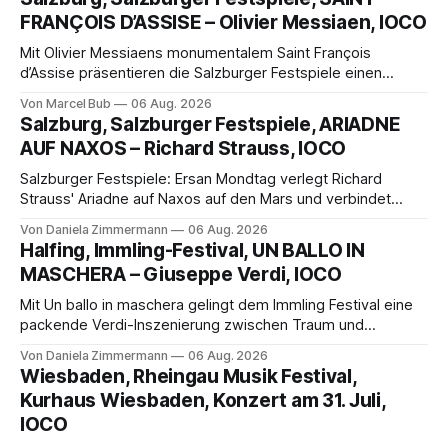
FRANÇOIS D’ASSISE – Olivier Messiaen, IOCO
Mit Olivier Messiaens monumentalem Saint François
d’Assise präsentieren die Salzburger Festspiele einen
außergewöhnlichen Opernabend. Romeo Castellucci gelingt
Von Marcel Bub
06 Aug. 2026
eine bildgewaltige Inszenierung, Maxime Pascal entfaltet
Salzburg, Salzburger Festspiele, ARIADNE
die komplexe Partitur eindrucksvoll, Philippe Sly berührt als
AUF NAXOS – Richard Strauss, IOCO
Franziskus.
Salzburger Festspiele: Ersan Mondtag verlegt Richard
Strauss' Ariadne auf Naxos auf den Mars und verbindet
Science-Fiction mit Opernklassik. Musikalisch überzeugt die
Von Daniela Zimmermann
06 Aug. 2026
Aufführung mit starken Solisten und den Wiener
Halfing, Immling-Festival, UN BALLO IN
Philharmonikern, szenisch bleibt der zweite Akt jedoch
MASCHERA – Giuseppe Verdi, IOCO
hinter den Erwartungen zurück.
Mit Un ballo in maschera gelingt dem Immling Festival eine
packende Verdi-Inszenierung zwischen Traum und
Wirklichkeit. Verena von Kerssenbrock verbindet
Von Daniela Zimmermann
06 Aug. 2026
psychologische Tiefe mit starken Bildern, getragen von
Wiesbaden, Rheingau Musik Festival,
einem spielfreudigen Ensemble und einer musikalisch
Kurhaus Wiesbaden, Konzert am 31. Juli,
überzeugenden Gesamtleistung.
IOCO