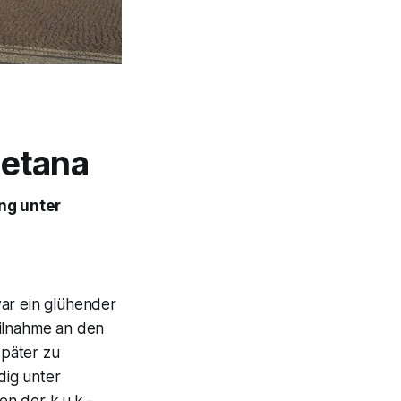
etana
ng unter
ar ein glühender
eilnahme an den
später zu
dig unter
en der k.u.k.-