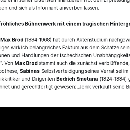
ben und sich als Informant anwerben lassen.
 fröhliches Bühnenwerk mit einem tragischen Hinterg
r
Max Brod
(1884-1968) hat durch Aktenstudium nachgewi
ziges wirklich belangreiches Faktum aus dem Schatze se
onen und Handlungen der tschechischen Unabhängigkei
t
“. Von
Max Brod
stammt auch die zunächst verblüffende, 
pothese,
Sabinas
Selbstverteidigung seines Verrat sei im 
ikkritiker und Dirigenten
Bedrich Smetana
(1824-1884) g
chnet und gerechtfertigt gewesen:
„Jenik verkauft seine Br