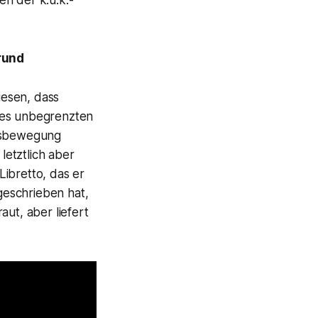
rund
esen, dass
ines unbegrenzten
tsbewegung
letztlich aber
Libretto, das er
eschrieben hat,
aut, aber liefert