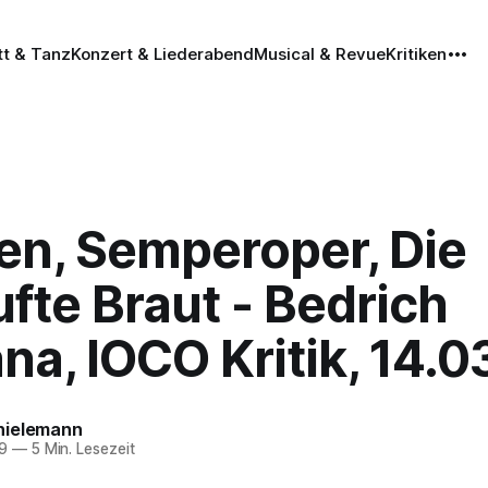
tt & Tanz
Konzert & Liederabend
Musical & Revue
Kritiken
en, Semperoper, Die
fte Braut - Bedrich
a, IOCO Kritik, 14.0
hielemann
9
—
5 Min. Lesezeit