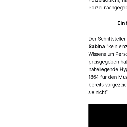
Polizei nachgege
Ein
Der Schriftstelle
Sabina
“
kein ein
Wissens um Pers
preisgegeben ha
naheliegende Hy
1864 für den Mus
bereits vorgezei
sie nicht“