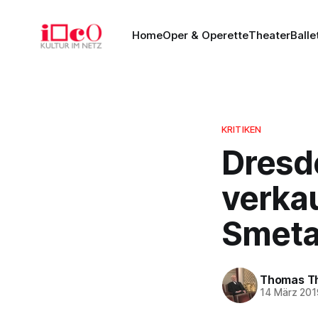
Home
Oper & Operette
Theater
Balle
KRITIKEN
Dresd
verkau
Smetan
Thomas T
14 März 201