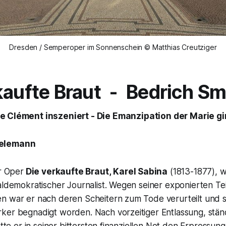
Dresden / Semperoper im Sonnenschein © Matthias Creutziger
kaufte Braut
- Bedrich Sm
 Clément inszeniert - Die Emanzipation der Marie gi
elemann
r Oper
Die verkaufte Braut,
Karel Sabina
(1813-1877), w
kaldemokratischer Journalist. Wegen seiner exponierten T
n war er nach deren Scheitern zum Tode verurteilt und 
ker begnadigt worden. Nach vorzeitiger Entlassung, stän
atte er in seiner bittersten finanziellen Not den Erpressung