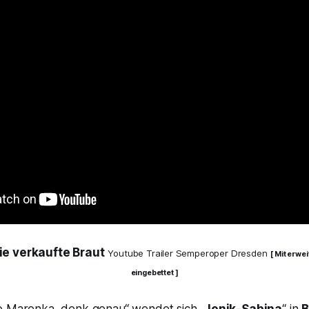
ie verkaufte Braut
Youtube Trailer Semperoper Dresden
[ Mit erwe
eingebettet ]
o Marenka, denk genau“
wendet sich „
Jenik-Sabina
“ in
B