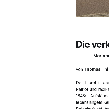
Die ver
Mariame
von
Thomas Thi
Der Librettist de
Patriot und radi
1848er Aufstände
lebenslangem Ker
Polizeiaufsicht, h