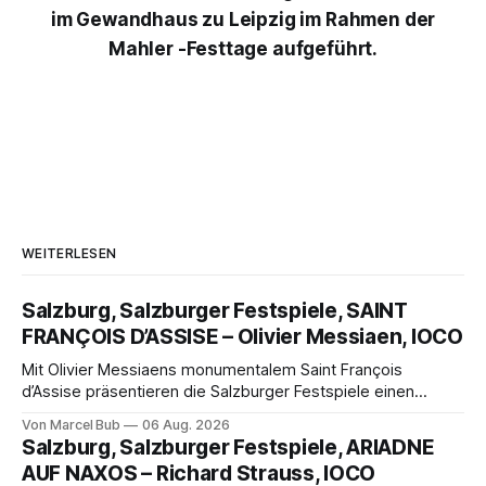
im Gewandhaus zu Leipzig im Rahmen der
Mahler -Festtage aufgeführt.
WEITERLESEN
Salzburg, Salzburger Festspiele, SAINT
FRANÇOIS D’ASSISE – Olivier Messiaen, IOCO
Mit Olivier Messiaens monumentalem Saint François
d’Assise präsentieren die Salzburger Festspiele einen
außergewöhnlichen Opernabend. Romeo Castellucci gelingt
Von Marcel Bub
06 Aug. 2026
eine bildgewaltige Inszenierung, Maxime Pascal entfaltet
Salzburg, Salzburger Festspiele, ARIADNE
die komplexe Partitur eindrucksvoll, Philippe Sly berührt als
AUF NAXOS – Richard Strauss, IOCO
Franziskus.