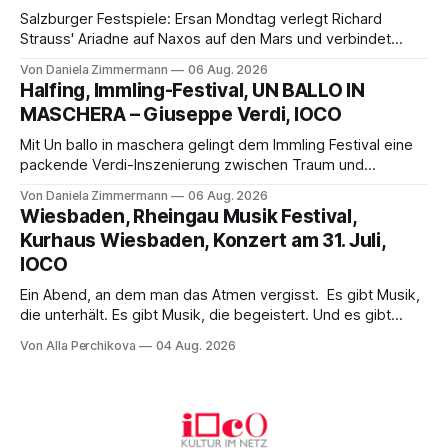
Salzburger Festspiele: Ersan Mondtag verlegt Richard
Strauss' Ariadne auf Naxos auf den Mars und verbindet
Science-Fiction mit Opernklassik. Musikalisch überzeugt die
Von Daniela Zimmermann
06 Aug. 2026
Aufführung mit starken Solisten und den Wiener
Halfing, Immling-Festival, UN BALLO IN
Philharmonikern, szenisch bleibt der zweite Akt jedoch
MASCHERA – Giuseppe Verdi, IOCO
hinter den Erwartungen zurück.
Mit Un ballo in maschera gelingt dem Immling Festival eine
packende Verdi-Inszenierung zwischen Traum und
Wirklichkeit. Verena von Kerssenbrock verbindet
Von Daniela Zimmermann
06 Aug. 2026
psychologische Tiefe mit starken Bildern, getragen von
Wiesbaden, Rheingau Musik Festival,
einem spielfreudigen Ensemble und einer musikalisch
Kurhaus Wiesbaden, Konzert am 31. Juli,
überzeugenden Gesamtleistung.
IOCO
Ein Abend, an dem man das Atmen vergisst. Es gibt Musik,
die unterhält. Es gibt Musik, die begeistert. Und es gibt
Musik, nach der man minutenlang kein Wort sagen kann.
Von Alla Perchikova
04 Aug. 2026
Genau so war der Abend im Kurhaus Wiesbaden, an dem
Johannes Brahms’ Erstes Klavierkonzert d-Moll op. 15 mit
Daniil