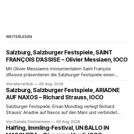
WEITERLESEN
Salzburg, Salzburger Festspiele, SAINT
FRANÇOIS D’ASSISE – Olivier Messiaen, IOCO
Mit Olivier Messiaens monumentalem Saint François
d’Assise präsentieren die Salzburger Festspiele einen
außergewöhnlichen Opernabend. Romeo Castellucci gelingt
Von Marcel Bub
06 Aug. 2026
eine bildgewaltige Inszenierung, Maxime Pascal entfaltet
Salzburg, Salzburger Festspiele, ARIADNE
die komplexe Partitur eindrucksvoll, Philippe Sly berührt als
AUF NAXOS – Richard Strauss, IOCO
Franziskus.
Salzburger Festspiele: Ersan Mondtag verlegt Richard
Strauss' Ariadne auf Naxos auf den Mars und verbindet
Science-Fiction mit Opernklassik. Musikalisch überzeugt die
Von Daniela Zimmermann
06 Aug. 2026
Aufführung mit starken Solisten und den Wiener
Halfing, Immling-Festival, UN BALLO IN
Philharmonikern, szenisch bleibt der zweite Akt jedoch