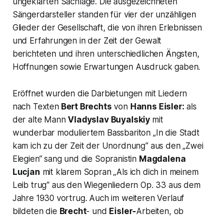
ungeklärten Sachlage. Die ausgezeichneten
Sängerdarsteller standen für vier der unzähligen
Glieder der Gesellschaft, die von ihren Erlebnissen
und Erfahrungen in der Zeit der Gewalt
berichteten und ihren unterschiedlichen Ängsten,
Hoffnungen sowie Erwartungen Ausdruck gaben.
Eröffnet wurden die Darbietungen mit Liedern
nach Texten
Bert Brechts
von
Hanns Eisler:
als
der alte Mann
Vladyslav Buyalskiy
mit
wunderbar moduliertem Bassbariton
„In die Stadt
kam ich zu der Zeit der Unordnung“
aus den „
Zwei
Elegien“
sang und die Sopranistin
Magdalena
Lucjan
mit klarem Sopran „
Als ich dich in meinem
Leib trug“
aus den Wiegenliedern Op. 33 aus dem
Jahre 1930 vortrug. Auch im weiteren Verlauf
bildeten die
Brecht
- und
Eisler-
Arbeiten, ob