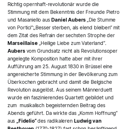
Richtig opernhaft-revolutionär wurde die
Stimmung mit dem Bekenntnis der Freunde Pietro
und Masaniello aus
Daniel Aubers
„Die Stumme
von Portici“:„Besser sterben, als elend bleiben“
mit
dem Zitat des Refrain der sechsten Strophe der
Marseillaise
„
Heilige Liebe zum Vaterland“
.
Aubers
vom Grundsatz nicht als Revolutionsoper
angelegte Komposition hatte aber mit ihrer
Aufführung am 25. August 1830 in Brüssel eine
angereicherte Stimmung in der Bevölkerung zum
Überkochen gebracht und damit die Belgische
Revolution ausgelöst. Aus seinem Männerduett
wurde ein faszinierendes Quartett gebildet und
zum musikalisch begeisternden Beitrag des
Abends geführt. Da wirkte das
„Komm Hoffnung“
aus
„Fidelio“
des radikaleren
Ludwig van
Beethoven
(1770-1827) fast schon besänftigend