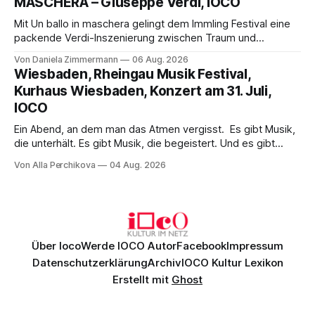
MASCHERA – Giuseppe Verdi, IOCO
hinter den Erwartungen zurück.
Mit Un ballo in maschera gelingt dem Immling Festival eine
packende Verdi-Inszenierung zwischen Traum und
Wirklichkeit. Verena von Kerssenbrock verbindet
Von Daniela Zimmermann
06 Aug. 2026
psychologische Tiefe mit starken Bildern, getragen von
Wiesbaden, Rheingau Musik Festival,
einem spielfreudigen Ensemble und einer musikalisch
Kurhaus Wiesbaden, Konzert am 31. Juli,
überzeugenden Gesamtleistung.
IOCO
Ein Abend, an dem man das Atmen vergisst. Es gibt Musik,
die unterhält. Es gibt Musik, die begeistert. Und es gibt
Musik, nach der man minutenlang kein Wort sagen kann.
Von Alla Perchikova
04 Aug. 2026
Genau so war der Abend im Kurhaus Wiesbaden, an dem
Johannes Brahms’ Erstes Klavierkonzert d-Moll op. 15 mit
Daniil
Über Ioco
Werde IOCO Autor
Facebook
Impressum
Datenschutzerklärung
Archiv
IOCO Kultur Lexikon
Erstellt mit
Ghost