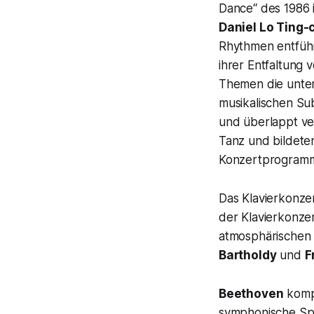
Dance
“ des 1986
Daniel Lo Ting
Rhythmen entführt
ihrer Entfaltung 
Themen die unter
musikalischen Sub
und überlappt ve
Tanz und bildete
Konzertprogram
Das
Klavierkonze
der Klavierkonze
atmosphärischen
Bartholdy
und
F
Beethoven
kompo
symphonische S