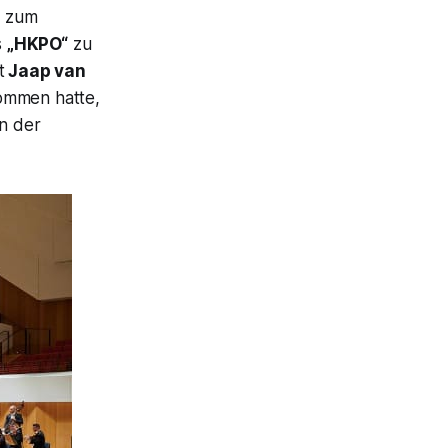
e zum
s
„HKPO“
zu
t
Jaap van
nommen hatte,
n der