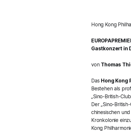
Hong Kong Philha
EUROPAPREMIERE
Gastkonzert in
von
Thomas Thi
Das
Hong Kong 
Bestehen als prof
„
Sino-British-Clu
Der „
Sino-British
chinesischen und
Kronkolonie einz
Kong Philharmoni