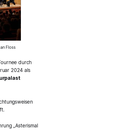
an Floss
 Tournee durch
ruar 2024 als
urpalast
achtungsweisen
t.
ührung
„Asterismal