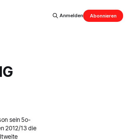
Anmelden
Abonnieren
NG
son sein 5o-
en 2012/13 die
ltweite