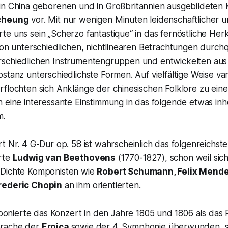
 in China geborenen und in Großbritannien ausgebildeten
-cheung
vor. Mit nur wenigen Minuten leidenschaftlicher 
e uns sein „Scherzo fantastique“ in das fernöstliche Herk
von unterschiedlichen, nichtlinearen Betrachtungen durch
schiedlichen Instrumentengruppen und entwickelten aus
stanz unterschiedlichste Formen. Auf vielfältige Weise vari
rflochten sich Anklänge der chinesischen Folklore zu ei
n eine interessante Einstimmung in das folgende etwas i
m.
rt Nr. 4 G-Dur op. 58
ist wahrscheinlich das folgenreichste
rte
Ludwig van Beethovens
(1770-1827), schon weil sich
 Dichte Komponisten wie
Robert Schumann, Felix Mend
rederic Chopin
an ihm orientierten.
nierte das Konzert in den Jahre 1805 und 1806 als das 
prache der
Eroica
sowie der
4. Symphonie
überwunden, se