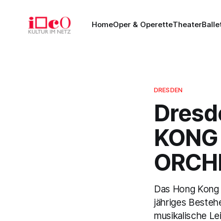
Home
Oper & Operette
Theater
Balle
DRESDEN
Dresd
KONG
ORCHE
Das Hong Kong P
jähriges Besteh
musikalische Le