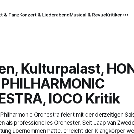
tt & Tanz
Konzert & Liederabend
Musical & Revue
Kritiken
en, Kulturpalast, HO
 PHILHARMONIC
STRA, IOCO Kritik
hilharmonic Orchestra feiert mit der derzeitigen Sai
en als professionelles Orchester. Seit Jaap van Zwed
itung übernommen hatte, erreicht der Klangkörper we