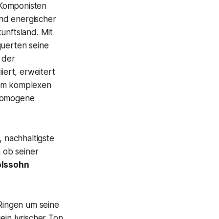
 Komponisten
und energischer
unftsland. Mit
querten seine
 der
iert, erweitert
nem komplexen
nhomogene
, nachhaltigste
 ob seiner
elssohn
Ringen um seine
in lyrischer Ton