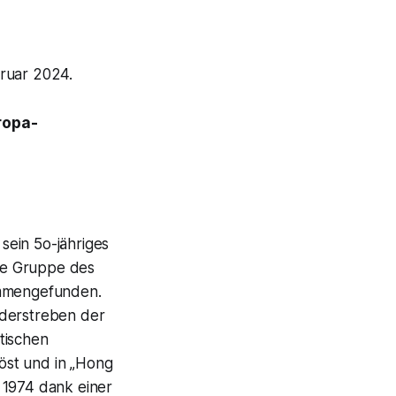
bruar 2024.
ropa-
 sein 5o-jähriges
ine Gruppe des
ammengefunden.
nderstreben der
tischen
öst und in
„Hong
 1974 dank einer