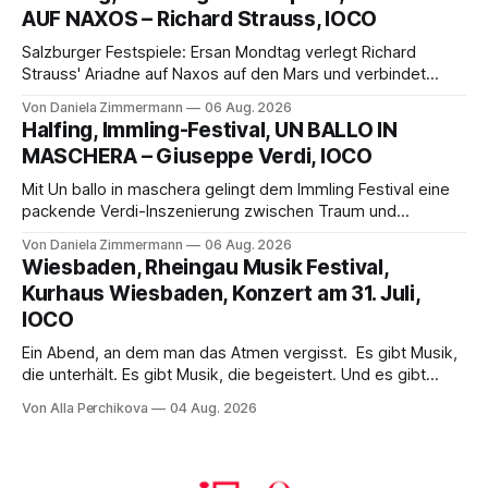
die komplexe Partitur eindrucksvoll, Philippe Sly berührt als
AUF NAXOS – Richard Strauss, IOCO
Franziskus.
Salzburger Festspiele: Ersan Mondtag verlegt Richard
Strauss' Ariadne auf Naxos auf den Mars und verbindet
Science-Fiction mit Opernklassik. Musikalisch überzeugt die
Von Daniela Zimmermann
06 Aug. 2026
Aufführung mit starken Solisten und den Wiener
Halfing, Immling-Festival, UN BALLO IN
Philharmonikern, szenisch bleibt der zweite Akt jedoch
MASCHERA – Giuseppe Verdi, IOCO
hinter den Erwartungen zurück.
Mit Un ballo in maschera gelingt dem Immling Festival eine
packende Verdi-Inszenierung zwischen Traum und
Wirklichkeit. Verena von Kerssenbrock verbindet
Von Daniela Zimmermann
06 Aug. 2026
psychologische Tiefe mit starken Bildern, getragen von
Wiesbaden, Rheingau Musik Festival,
einem spielfreudigen Ensemble und einer musikalisch
Kurhaus Wiesbaden, Konzert am 31. Juli,
überzeugenden Gesamtleistung.
IOCO
Ein Abend, an dem man das Atmen vergisst. Es gibt Musik,
die unterhält. Es gibt Musik, die begeistert. Und es gibt
Musik, nach der man minutenlang kein Wort sagen kann.
Von Alla Perchikova
04 Aug. 2026
Genau so war der Abend im Kurhaus Wiesbaden, an dem
Johannes Brahms’ Erstes Klavierkonzert d-Moll op. 15 mit
Daniil