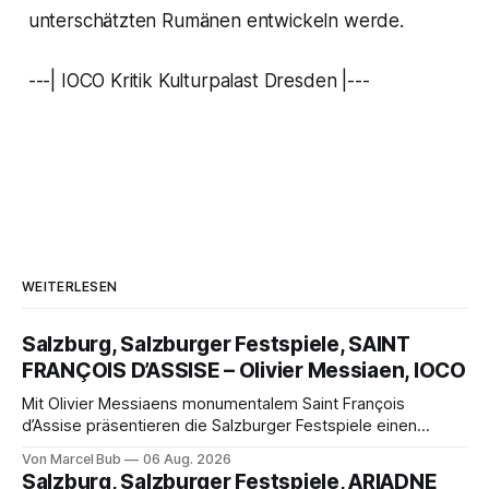
unterschätzten Rumänen entwickeln werde.
---| IOCO Kritik Kulturpalast Dresden |---
WEITERLESEN
Salzburg, Salzburger Festspiele, SAINT
FRANÇOIS D’ASSISE – Olivier Messiaen, IOCO
Mit Olivier Messiaens monumentalem Saint François
d’Assise präsentieren die Salzburger Festspiele einen
außergewöhnlichen Opernabend. Romeo Castellucci gelingt
Von Marcel Bub
06 Aug. 2026
eine bildgewaltige Inszenierung, Maxime Pascal entfaltet
Salzburg, Salzburger Festspiele, ARIADNE