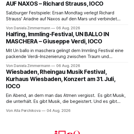
AUF NAXOS – Richard Strauss, IOCO
Franziskus.
Salzburger Festspiele: Ersan Mondtag verlegt Richard
Strauss' Ariadne auf Naxos auf den Mars und verbindet
Science-Fiction mit Opernklassik. Musikalisch überzeugt die
Von Daniela Zimmermann
06 Aug. 2026
Aufführung mit starken Solisten und den Wiener
Halfing, Immling-Festival, UN BALLO IN
Philharmonikern, szenisch bleibt der zweite Akt jedoch
MASCHERA – Giuseppe Verdi, IOCO
hinter den Erwartungen zurück.
Mit Un ballo in maschera gelingt dem Immling Festival eine
packende Verdi-Inszenierung zwischen Traum und
Wirklichkeit. Verena von Kerssenbrock verbindet
Von Daniela Zimmermann
06 Aug. 2026
psychologische Tiefe mit starken Bildern, getragen von
Wiesbaden, Rheingau Musik Festival,
einem spielfreudigen Ensemble und einer musikalisch
Kurhaus Wiesbaden, Konzert am 31. Juli,
überzeugenden Gesamtleistung.
IOCO
Ein Abend, an dem man das Atmen vergisst. Es gibt Musik,
die unterhält. Es gibt Musik, die begeistert. Und es gibt
Musik, nach der man minutenlang kein Wort sagen kann.
Von Alla Perchikova
04 Aug. 2026
Genau so war der Abend im Kurhaus Wiesbaden, an dem
Johannes Brahms’ Erstes Klavierkonzert d-Moll op. 15 mit
Daniil