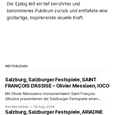
Der Epilog ließ ein tief berührtes und
benommenes Publikum zurück und entfaltete eine
großartige, inspirierende visuelle Kraft.
WEITERLESEN
Salzburg, Salzburger Festspiele, SAINT
FRANÇOIS D’ASSISE – Olivier Messiaen, IOCO
Mit Olivier Messiaens monumentalem Saint François
d’Assise präsentieren die Salzburger Festspiele einen
außergewöhnlichen Opernabend. Romeo Castellucci gelingt
Von Marcel Bub
06 Aug. 2026
eine bildgewaltige Inszenierung, Maxime Pascal entfaltet
Salzburg, Salzburger Festspiele, ARIADNE
die komplexe Partitur eindrucksvoll, Philippe Sly berührt als