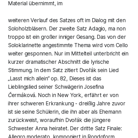
Material übernimmt, im
weiteren Verlauf des Satzes oft im Dialog mit den
Soloholzbläsern. Der zweite Satz
Adagio, ma non
troppo
ist ein großer inniger Gesang. Das von der
Soloklarinette angestimmte Thema wird vom Cello
weiter gesponnen. Nur im Mittelteil unterbricht ein
kurzer dramatischer Abschnitt die lyrische
Stimmung. In dem Satz zitiert Dvořák sein Lied
„Lasst mich allein“ op. 82, Dieses ist das
Lieblingslied seiner Schwägerin
Josefina
Čermáková
. Noch in New York, erfährt er von
ihrer schweren Erkrankung - dreißig Jahre zuvor
ist sie seine Schülerin, die ihn aber als Ehemann
zurückweist, woraufhin Dvořák die jüngere
Schwester Anna heiratet. Der dritte Satz
Finale:
Allegro moderato
, komponiert in Rondoform,