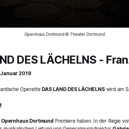
Opernhaus Dortmund © Theater Dortmund
AND DES LÄCHELNS
- Fra
 Januar 2019
mantische Operette
DAS LAND DES LÄCHELNS
wird am S
9
m
Opernhaus Dortmund
Premiere haben. In der Regie v
 musikalischen Leitung von Generalmusikdirektor
Gabrie