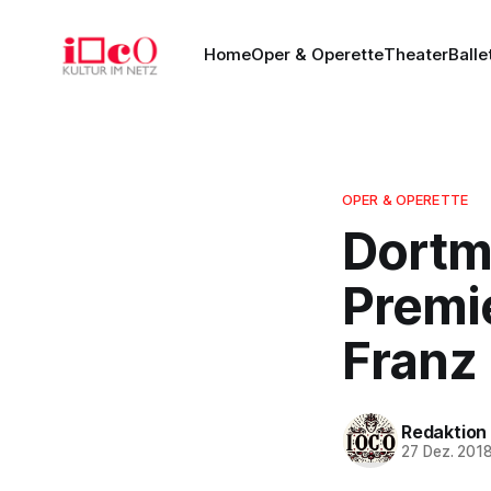
Home
Oper & Operette
Theater
Balle
OPER & OPERETTE
Dortm
Premi
Franz 
Redaktion
27 Dez. 201