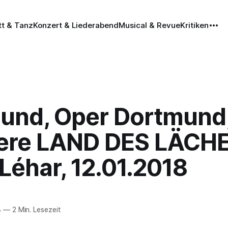
tt & Tanz
Konzert & Liederabend
Musical & Revue
Kritiken
und, Oper Dortmund
ere LAND DES LÄCHE
Léhar, 12.01.2018
8
—
2 Min. Lesezeit