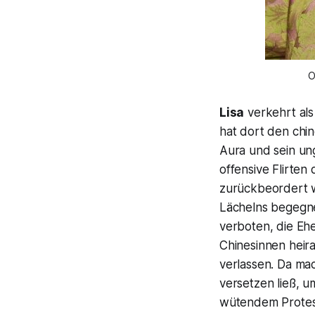
O
Lisa
verkehrt al
hat dort den chi
Aura und sein un
offensive Flirte
zurückbeordert w
Lächelns begegne
verboten, die Ehe
Chinesinnen heirat
verlassen. Da mac
versetzen ließ, um
wütendem Protest