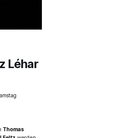
nz Léhar
amstag
on
Thomas
l Feltz
werden