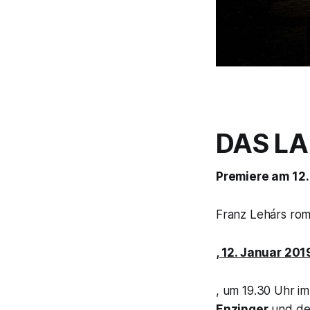
DAS L
Premiere am 12.
Franz Lehárs ro
, 12. Januar 201
, um 19.30 Uhr i
Enzinger
und der