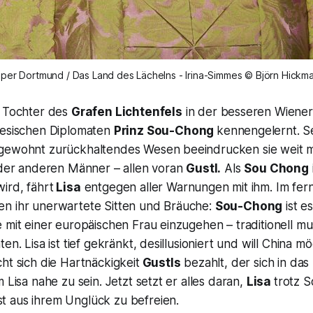
per Dortmund / Das Land des Lächelns - Irina-Simmes © Björn Hickm
s Tochter des
Grafen Lichtenfels
in der besseren Wiener
nesischen Diplomaten
Prinz Sou-Chong
kennengelernt. S
gewohnt zurückhaltendes Wesen beeindrucken sie weit m
n der anderen Männer – allen voran
Gustl.
Als
Sou Chong
ird, fährt
Lisa
entgegen aller Warnungen mit ihm. Im fe
n ihr unerwartete Sitten und Bräuche:
Sou-Chong
ist es
 mit einer europäischen Frau einzugehen – traditionell mus
en. Lisa ist tief gekränkt, desillusioniert und will China mö
ht sich die Hartnäckigkeit
Gustls
bezahlt, der sich in das
 Lisa nahe zu sein. Jetzt setzt er alles daran,
Lisa
trotz 
 aus ihrem Unglück zu befreien.