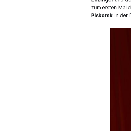
zum ersten Mal d
Piskorsk
i in de