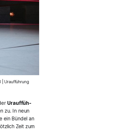
 | Uraufführung
der
Urauffüh-
n zu. In neun
e ein Bündel an
tzlich Zeit zum