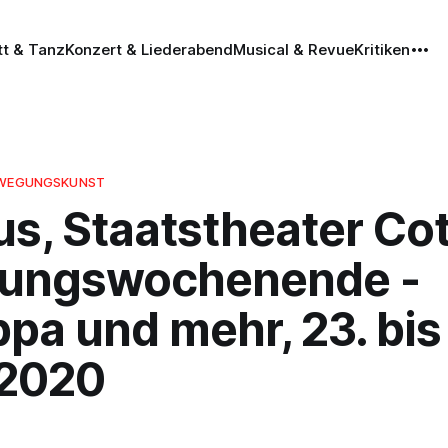
tt & Tanz
Konzert & Liederabend
Musical & Revue
Kritiken
BEWEGUNGSKUNST
s, Staatstheater Co
nungswochenende -
pa und mehr, 23. bis
.2020