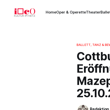
Home
Oper & Operette
Theater
Balle
BALLETT, TANZ & 
Cottbu
Eröff
Mazep
25.10
Redaktion