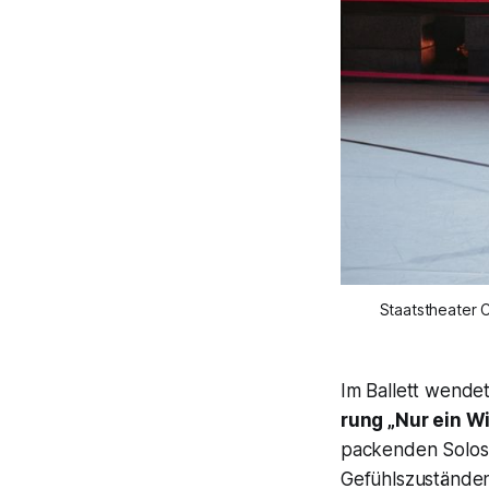
Staatstheater 
Im Ballett wende
rung
„Nur ein W
packenden Solos 
Gefühlszuständen