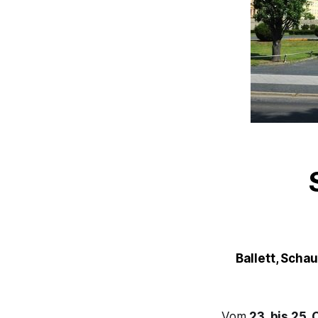
Ballett, Scha
Vom
23. bis 25.