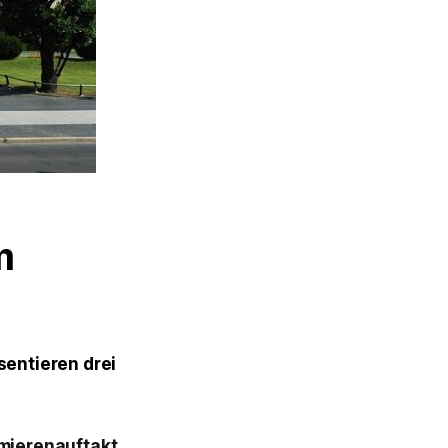
m
sentieren drei
mierenauftakt