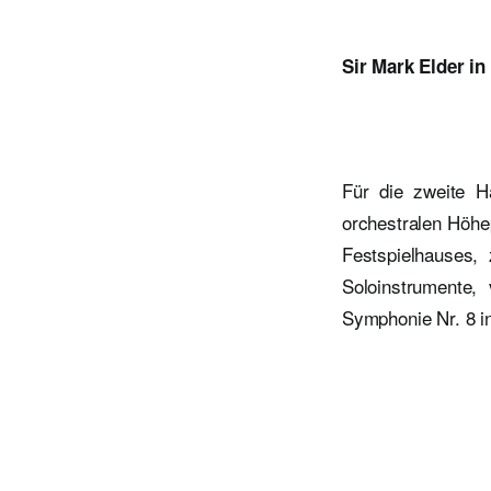
Sir Mark Elder i
Für die zweite H
orchestralen Höhe
Festspielhauses,
Soloinstrumente,
Symphonie Nr. 8 in