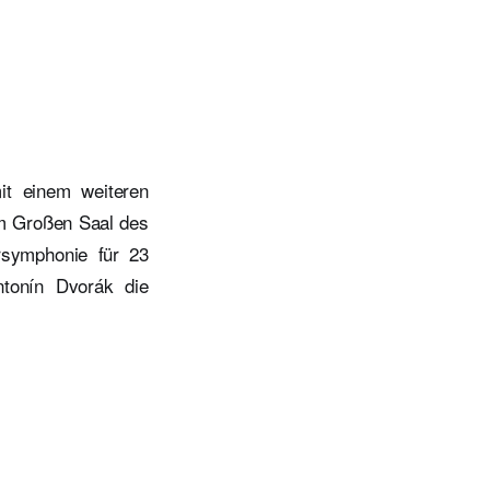
it einem weiteren
im Großen Saal des
rsymphonie für 23
ntonín Dvorák die