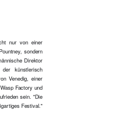
cht nur von einer
Pountney, sondern
männische Direktor
der künstlerisch
on Venedig, einer
e Wasp Factory und
rieden sein. "Die
gartiges Festival."