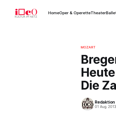
Home
Oper & Operette
Theater
Balle
MOZART
Bregen
Heute
Die Za
Redaktion
01 Aug. 201