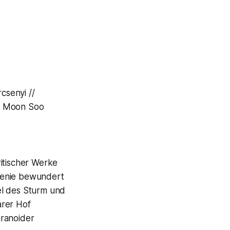
csenyi //
// Moon Soo
ritischer Werke
Genie bewundert
l des Sturm und
arer Hof
aranoider