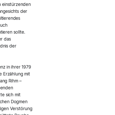
n einstürzenden
angesichts der
ltierendes
auch
ieren sollte.
er das
dnis der
nz in ihrer 1979
 Erzählung mit
gang Rihm –
ebenden
e sich mit
ischen Dogmen
tigen Verstörung