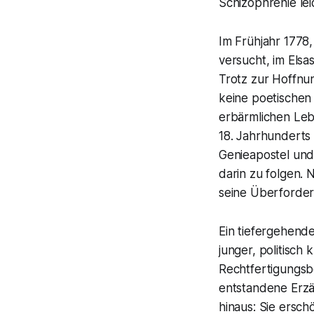
Schizophrenie lei
Im Frühjahr 1778,
versucht, im Elsa
Trotz zur Hoffnun
keine poetischen
erbärmlichen Leb
18. Jahrhunderts
Genieapostel und
darin zu folgen.
seine Überforderu
Ein tiefergehende
junger, politisch
Rechtfertigungsbe
entstandene Erzäh
hinaus: Sie ersch