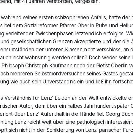
dend, mit 41 Jahren verstorben, vergessen.
 während seines ersten schizophrenen Anfalls, hatte der 
ss bei dem Sozialreformer Pfarrer Oberlin Ruhe und Heilun
g verleitender Zwischenphasen letztendlich erfolglos. Wie
 und gesellschaftlichen Grenzen akzeptierte und der die
ensumständen der unteren Klassen nicht verschloss, an
 auch nicht wahnsinnig werden sollen? Doch weder seine
 Philosoph Christoph Kaufmann noch der Pietist Oberlin
 Nach mehreren Selbstmordversuchen seines Gastes gestan
ng wie auch sein Unverständnis ein und ließ ihn fortscha
s Verständnis für Lenz’ Leiden an der Welt entwickelte er
 kritischer Autor, dem über ein halbes Jahrhundert später 
richt über Lenz’ Aufenthalt in die Hände fiel. Georg Büc
lung Lenz reicht weit über eine pathologisch interessiert
öpft sich nicht in der Schilderung von Lenz’ panischer Fur