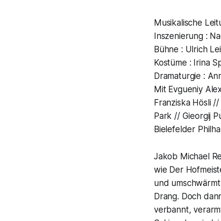
Musikalische Leit
Inszenierung : N
Bühne : Ulrich Le
Kostüme : Irina 
Dramaturgie : An
Mit Evgueniy Alex
Franziska Hösli /
Park // Gieorgij P
Bielefelder Philh
Jakob Michael Re
wie Der Hofmeist
und umschwärmt.
Drang. Doch dann
verbannt, verarm