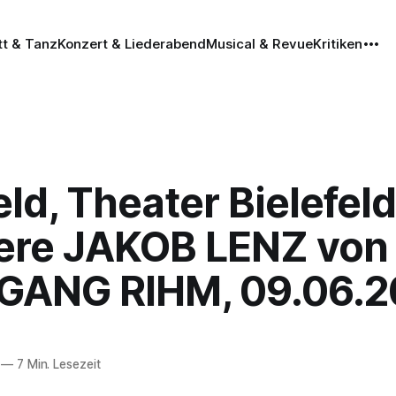
tt & Tanz
Konzert & Liederabend
Musical & Revue
Kritiken
eld, Theater Bielefeld
ere JAKOB LENZ von
ANG RIHM, 09.06.2
—
7 Min. Lesezeit