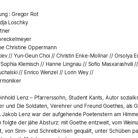
ung : Gregor Rot
adja Loschky
itner
Spreckelmeyer
ne Christine Oppermann
iev // Yun-Geun Choi // Christin Enke-Mollnar // Orsolya Er
/ Sophia Klemisch // Hanne Lingnau // Sofio Masxarashvili 
uchalski // Enrico Wenzel // Lorin Wey //
armoniker
inhold Lenz – Pfarrerssohn, Student Kants, Autor sozialk
er und Die Soldaten, Verehrer und Freund Goethes, als 
 Jakob Lenz war der aufgehende Poetenstern am Himme
 folgte der jähe Absturz: mit Goethe entzweit, vom Weim
t, von Sinn- und Schreibkrisen gequält, unter Schüben p