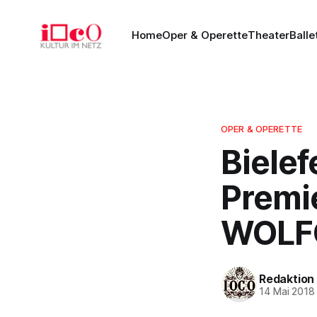
Home
Oper & Operette
Theater
Balle
OPER & OPERETTE
Bielef
Premi
WOLFG
Redaktion
14 Mai 2018