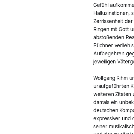
Gefühl aufkommen
Halluzinationen, 
Zerrissenheit de
Ringen mit Gott u
abstoßenden Reali
Büchner verlieh s
Aufbegehren gege
jeweiligen Väter
Wolfgang Rihm und
uraufgeführten K
weiteren Zitaten
damals ein unbek
deutschen Kompon
expressiver und 
seiner musikalisc