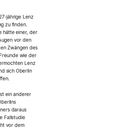
27-jährige Lenz
g zu finden.
 hätte einer, der
 Augen vor den
 den Zwängen des
 Freunde wie der
 vermochten Lenz
d sich Oberlin
ffen.
st ein anderer
Oberlins
hners daraus
e Fallstudie
cht vor dem