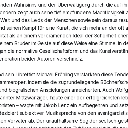
den Wahnsinns und der Überwältigung durch die auf ih
sondern zeigt auch seine tief empfundene Machtlosigkeit 
r Welt und des Leids der Menschen sowie sein daraus resu
nd seinen Kampf für eine Kunst, die sich mehr an der oft 
tät als an einem verbrämenden Ideal der Schönheit orient
einem Bruder im Geiste auf diese Weise eine Stimme, in d
n die normative Gesellschaftsform und das Kunstverstän
generation beider Autoren verschmolz.
 sein Librettist Michael Fröhling verstärkten diese Tende
ammeroper, indem sie die zugrundeliegende Büchner’sche
 und biografischen Anspielungen anreicherten. Auch Wolf
annter Mittzwanziger, heute einer der erfolgreichsten l
isten – wagte mit Jakob Lenz ein Aufbegehren und setzt
dezidiert subjektiver Musiksprache von den avantgardist
hen Vorväter ab. Der unaufhaltsame Sog der seelisch-geis