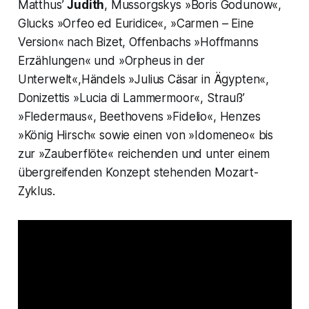
Matthus’
Judith
, Mussorgskys »Boris Godunow«,
Glucks »Orfeo ed Euridice«, »Carmen – Eine
Version« nach Bizet, Offenbachs »Hoffmanns
Erzählungen« und »Orpheus in der
Unterwelt«,Händels »Julius Cäsar in Ägypten«,
Donizettis »Lucia di Lammermoor«, Strauß’
»Fledermaus«, Beethovens »Fidelio«, Henzes
»König Hirsch« sowie einen von »Idomeneo« bis
zur »Zauberflöte« reichenden und unter einem
übergreifenden Konzept stehenden Mozart-
Zyklus.