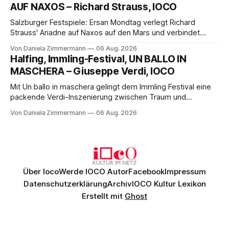
AUF NAXOS – Richard Strauss, IOCO
Franziskus.
Salzburger Festspiele: Ersan Mondtag verlegt Richard
Strauss' Ariadne auf Naxos auf den Mars und verbindet
Science-Fiction mit Opernklassik. Musikalisch überzeugt die
Von Daniela Zimmermann
06 Aug. 2026
Aufführung mit starken Solisten und den Wiener
Halfing, Immling-Festival, UN BALLO IN
Philharmonikern, szenisch bleibt der zweite Akt jedoch
MASCHERA – Giuseppe Verdi, IOCO
hinter den Erwartungen zurück.
Mit Un ballo in maschera gelingt dem Immling Festival eine
packende Verdi-Inszenierung zwischen Traum und
Wirklichkeit. Verena von Kerssenbrock verbindet
Von Daniela Zimmermann
06 Aug. 2026
psychologische Tiefe mit starken Bildern, getragen von
einem spielfreudigen Ensemble und einer musikalisch
überzeugenden Gesamtleistung.
Über Ioco
Werde IOCO Autor
Facebook
Impressum
Datenschutzerklärung
Archiv
IOCO Kultur Lexikon
Erstellt mit
Ghost