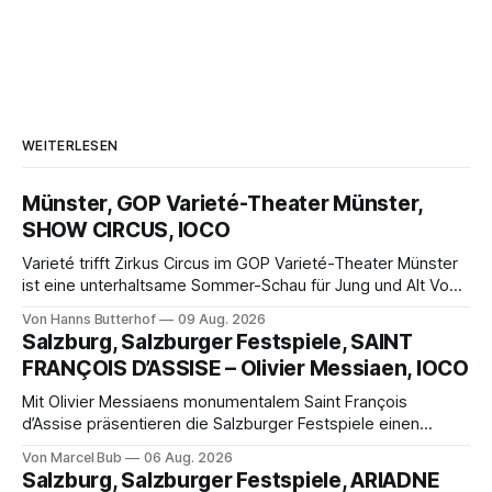
WEITERLESEN
Münster, GOP Varieté-Theater Münster,
SHOW CIRCUS, IOCO
Varieté trifft Zirkus Circus im GOP Varieté-Theater Münster
ist eine unterhaltsame Sommer-Schau für Jung und Alt Von
Hanns Butterhof Wenn sich im GOP Varieté-Theater
Von Hanns Butterhof
09 Aug. 2026
Münster der Vorhang zur neuen Show Circus hebt, erkundet
Salzburg, Salzburger Festspiele, SAINT
wohl auch eine junge Frau, wie es ist, wenn der Zirkus ins
FRANÇOIS D’ASSISE – Olivier Messiaen, IOCO
Varieté kommt.
Mit Olivier Messiaens monumentalem Saint François
d’Assise präsentieren die Salzburger Festspiele einen
außergewöhnlichen Opernabend. Romeo Castellucci gelingt
Von Marcel Bub
06 Aug. 2026
eine bildgewaltige Inszenierung, Maxime Pascal entfaltet
Salzburg, Salzburger Festspiele, ARIADNE
die komplexe Partitur eindrucksvoll, Philippe Sly berührt als