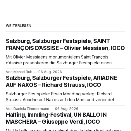
WEITERLESEN
Salzburg, Salzburger Festspiele, SAINT
FRANÇOIS D’ASSISE – Olivier Messiaen, IOCO
Mit Olivier Messiaens monumentalem Saint François
d’Assise präsentieren die Salzburger Festspiele einen
außergewöhnlichen Opernabend. Romeo Castellucci gelingt
Von Marcel Bub
06 Aug. 2026
eine bildgewaltige Inszenierung, Maxime Pascal entfaltet
Salzburg, Salzburger Festspiele, ARIADNE
die komplexe Partitur eindrucksvoll, Philippe Sly berührt als
AUF NAXOS – Richard Strauss, IOCO
Franziskus.
Salzburger Festspiele: Ersan Mondtag verlegt Richard
Strauss' Ariadne auf Naxos auf den Mars und verbindet
Science-Fiction mit Opernklassik. Musikalisch überzeugt die
Von Daniela Zimmermann
06 Aug. 2026
Aufführung mit starken Solisten und den Wiener
Halfing, Immling-Festival, UN BALLO IN
Philharmonikern, szenisch bleibt der zweite Akt jedoch
MASCHERA – Giuseppe Verdi, IOCO
hinter den Erwartungen zurück.
Mit Un ballo in maschera gelingt dem Immling Festival eine