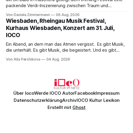
packende Verdi-Inszenierung zwischen Traum und
Wirklichkeit. Verena von Kerssenbrock verbindet
Von Daniela Zimmermann
06 Aug. 2026
psychologische Tiefe mit starken Bildern, getragen von
Wiesbaden, Rheingau Musik Festival,
einem spielfreudigen Ensemble und einer musikalisch
Kurhaus Wiesbaden, Konzert am 31. Juli,
überzeugenden Gesamtleistung.
IOCO
Ein Abend, an dem man das Atmen vergisst. Es gibt Musik,
die unterhält. Es gibt Musik, die begeistert. Und es gibt
Musik, nach der man minutenlang kein Wort sagen kann.
Von Alla Perchikova
04 Aug. 2026
Genau so war der Abend im Kurhaus Wiesbaden, an dem
Johannes Brahms’ Erstes Klavierkonzert d-Moll op. 15 mit
Daniil
Über Ioco
Werde IOCO Autor
Facebook
Impressum
Datenschutzerklärung
Archiv
IOCO Kultur Lexikon
Erstellt mit
Ghost