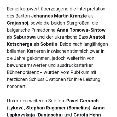
Bemerkenswert überzeugend die Interpretation
des Bariton
Johannes Martin Kränzle
als
Grajasnoj
, sowie die beiden Stargrößen, die
bulgarische Primadonna
Anna Tomowa-Sintow
als
Saburowa
und der ukrainische Bass
Anatoli
Kotscherga
als
Sobatin
. Beide nach langjährigen
brillanten Karrieren inzwischen stimmlich zwar in
die Jahre gekommen, jedoch weiterhin von
bewundernswerter und ausdrucksstarker
Bühnenpräsenz – wurden vom Publikum mit
herzlichen Schluss Ovationen für ihre Leistung
honoriert.
Unter den weiteren Solisten:
Pavel Cernoch
(
Lykow
),
Stephan Rügamer
(
Bomelius
),
Anna
Lapkovskaja
(
Dunjascha
) und
Carola Höhn