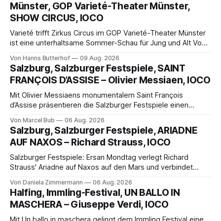
Münster, GOP Varieté-Theater Münster,
SHOW CIRCUS, IOCO
Varieté trifft Zirkus Circus im GOP Varieté-Theater Münster
ist eine unterhaltsame Sommer-Schau für Jung und Alt Von
Hanns Butterhof Wenn sich im GOP Varieté-Theater
Von Hanns Butterhof
09 Aug. 2026
Münster der Vorhang zur neuen Show Circus hebt, erkundet
Salzburg, Salzburger Festspiele, SAINT
wohl auch eine junge Frau, wie es ist, wenn der Zirkus ins
FRANÇOIS D’ASSISE – Olivier Messiaen, IOCO
Varieté kommt.
Mit Olivier Messiaens monumentalem Saint François
d’Assise präsentieren die Salzburger Festspiele einen
außergewöhnlichen Opernabend. Romeo Castellucci gelingt
Von Marcel Bub
06 Aug. 2026
eine bildgewaltige Inszenierung, Maxime Pascal entfaltet
Salzburg, Salzburger Festspiele, ARIADNE
die komplexe Partitur eindrucksvoll, Philippe Sly berührt als
AUF NAXOS – Richard Strauss, IOCO
Franziskus.
Salzburger Festspiele: Ersan Mondtag verlegt Richard
Strauss' Ariadne auf Naxos auf den Mars und verbindet
Science-Fiction mit Opernklassik. Musikalisch überzeugt die
Von Daniela Zimmermann
06 Aug. 2026
Aufführung mit starken Solisten und den Wiener
Halfing, Immling-Festival, UN BALLO IN
Philharmonikern, szenisch bleibt der zweite Akt jedoch
MASCHERA – Giuseppe Verdi, IOCO
hinter den Erwartungen zurück.
Mit Un ballo in maschera gelingt dem Immling Festival eine