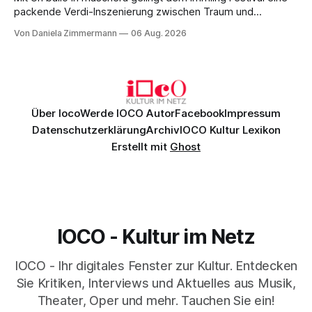
packende Verdi-Inszenierung zwischen Traum und
Wirklichkeit. Verena von Kerssenbrock verbindet
Von Daniela Zimmermann
06 Aug. 2026
psychologische Tiefe mit starken Bildern, getragen von
einem spielfreudigen Ensemble und einer musikalisch
überzeugenden Gesamtleistung.
Über Ioco
Werde IOCO Autor
Facebook
Impressum
Datenschutzerklärung
Archiv
IOCO Kultur Lexikon
Erstellt mit
Ghost
IOCO - Kultur im Netz
IOCO - Ihr digitales Fenster zur Kultur. Entdecken
Sie Kritiken, Interviews und Aktuelles aus Musik,
Theater, Oper und mehr. Tauchen Sie ein!