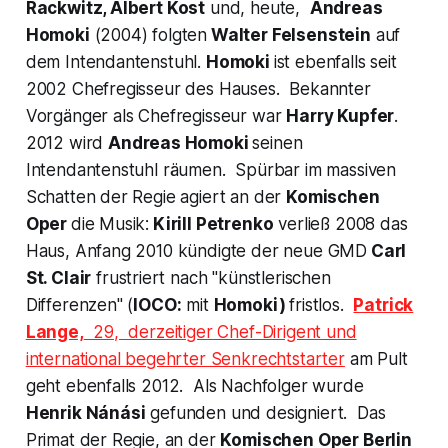
Rackwitz, Albert Kost
und, heute,
Andreas
Homoki
(2004) folgten
Walter Felsenstein
auf
dem Intendantenstuhl.
Homoki
ist ebenfalls seit
2002 Chefregisseur des Hauses. Bekannter
Vorgänger als Chefregisseur war
Harry Kupfer
.
2012 wird
Andreas Homoki
seinen
Intendantenstuhl räumen. Spürbar im massiven
Schatten der Regie agiert an der
Komischen
Oper
die Musik:
Kirill Petrenko
verließ 2008 das
Haus, Anfang 2010 kündigte der neue GMD
Carl
St. Clair
frustriert nach "künstlerischen
Differenzen" (
IOCO:
mit
Homoki)
fristlos.
Patrick
Lange,
29, derzeitiger Chef-Dirigent und
international begehrter Senkrechtstarter
am Pult
geht ebenfalls 2012. Als Nachfolger wurde
Henrik Nánási
gefunden und designiert. Das
Primat der Regie, an der
Komischen Oper Berlin