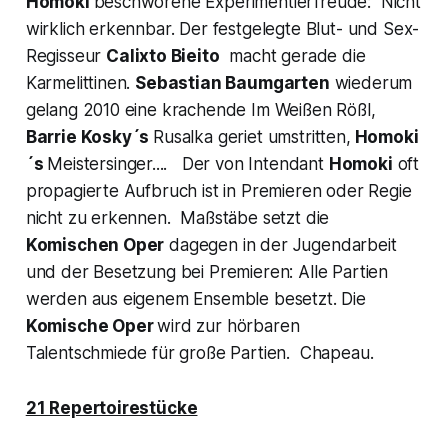
Homoki
beschworene Experimentierfreude: Nicht
wirklich erkennbar. Der festgelegte Blut- und Sex-
Regisseur
Calixto Bieito
macht gerade di
e
Karmelittinen.
Sebastian Baumgarten
wiederum
gelang 2010 eine krachende
Im Weißen Rößl
,
Barrie Kosky´s
Rusalka
geriet umstritten,
Homoki
´s
Meistersinger....
Der von Intendant
Homoki
oft
propagierte Aufbruch ist in Premieren oder Regie
nicht zu erkennen. Maßstäbe setzt die
Komischen Oper
dagegen in der Jugendarbeit
und der Besetzung bei Premieren:
Alle Partien
werden aus eigenem Ensemble besetzt.
Die
Komische Oper
wird zur hörbaren
Talentschmiede für große Partien.
Chapeau.
21 Repertoirestücke