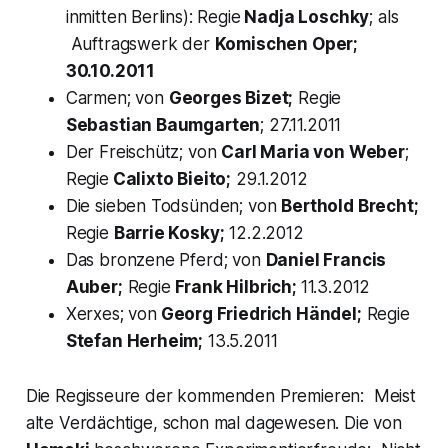
inmitten Berlins): Regie
Nadja Loschky
; als
Auftragswerk der
Komischen Oper;
30.10.2011
Carmen;
von
Georges Bizet;
Regie
Sebastian Baumgarten
; 27.11.2011
Der Freischütz;
von
Carl Maria von Weber
;
Regie
Calixto Bieito;
29.1.2012
Die sieben Todsünden;
von
Berthold Brecht;
Regie
Barrie Kosky;
12.2.2012
Das bronzene Pferd;
von
Daniel Francis
Auber;
Regie
Frank Hilbrich;
11.3.2012
Xerxes;
von
Georg Friedrich Händel;
Regie
Stefan Herheim;
13.5.2011
Die Regisseure der kommenden Premieren: Meist
alte Verdächtige, schon mal dagewesen. Die von