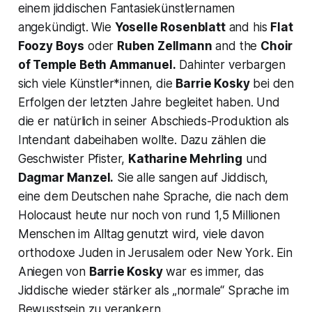
einem jiddischen Fantasiekünstlernamen
angekündigt. Wie
Yoselle Rosenblatt
and his
Flat
Foozy Boys
oder
Ruben Zellmann
and the
Choir
of Temple Beth Ammanuel.
Dahinter verbargen
sich viele Künstler*innen, die
Barrie Kosky
bei den
Erfolgen der letzten Jahre begleitet haben. Und
die er natürlich in seiner Abschieds-Produktion als
Intendant dabeihaben wollte. Dazu zählen die
Geschwister Pfister,
Katharine Mehrling
und
Dagmar Manzel.
Sie alle sangen auf Jiddisch,
eine dem Deutschen nahe Sprache, die nach dem
Holocaust heute nur noch von rund 1,5 Millionen
Menschen im Alltag genutzt wird, viele davon
orthodoxe Juden in Jerusalem oder New York. Ein
Aniegen von
Barrie Kosky
war es immer, das
Jiddische wieder stärker als „normale“ Sprache im
Bewusstsein zu verankern.