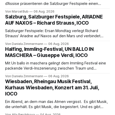
d’Assise präsentieren die Salzburger Festspiele einen
außergewöhnlichen Opernabend. Romeo Castellucci gelingt
Von Marcel Bub
06 Aug. 2026
eine bildgewaltige Inszenierung, Maxime Pascal entfaltet
Salzburg, Salzburger Festspiele, ARIADNE
die komplexe Partitur eindrucksvoll, Philippe Sly berührt als
AUF NAXOS – Richard Strauss, IOCO
Franziskus.
Salzburger Festspiele: Ersan Mondtag verlegt Richard
Strauss' Ariadne auf Naxos auf den Mars und verbindet
Science-Fiction mit Opernklassik. Musikalisch überzeugt die
Von Daniela Zimmermann
06 Aug. 2026
Aufführung mit starken Solisten und den Wiener
Halfing, Immling-Festival, UN BALLO IN
Philharmonikern, szenisch bleibt der zweite Akt jedoch
MASCHERA – Giuseppe Verdi, IOCO
hinter den Erwartungen zurück.
Mit Un ballo in maschera gelingt dem Immling Festival eine
packende Verdi-Inszenierung zwischen Traum und
Wirklichkeit. Verena von Kerssenbrock verbindet
Von Daniela Zimmermann
06 Aug. 2026
psychologische Tiefe mit starken Bildern, getragen von
Wiesbaden, Rheingau Musik Festival,
einem spielfreudigen Ensemble und einer musikalisch
Kurhaus Wiesbaden, Konzert am 31. Juli,
überzeugenden Gesamtleistung.
IOCO
Ein Abend, an dem man das Atmen vergisst. Es gibt Musik,
die unterhält. Es gibt Musik, die begeistert. Und es gibt
Musik, nach der man minutenlang kein Wort sagen kann.
Von Alla Perchikova
04 Aug. 2026