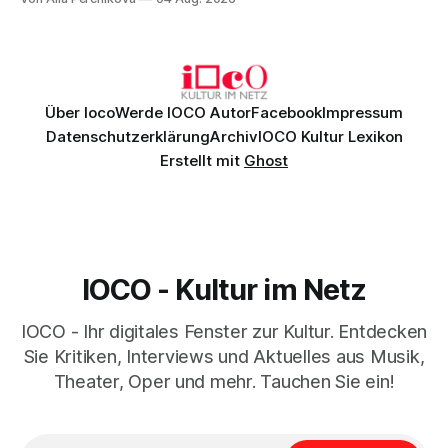
Genau so war der Abend im Kurhaus Wiesbaden, an dem
Johannes Brahms’ Erstes Klavierkonzert d-Moll op. 15 mit
Daniil
Über Ioco
Werde IOCO Autor
Facebook
Impressum
Datenschutzerklärung
Archiv
IOCO Kultur Lexikon
Erstellt mit
Ghost
IOCO - Kultur im Netz
IOCO - Ihr digitales Fenster zur Kultur. Entdecken
Sie Kritiken, Interviews und Aktuelles aus Musik,
Theater, Oper und mehr. Tauchen Sie ein!