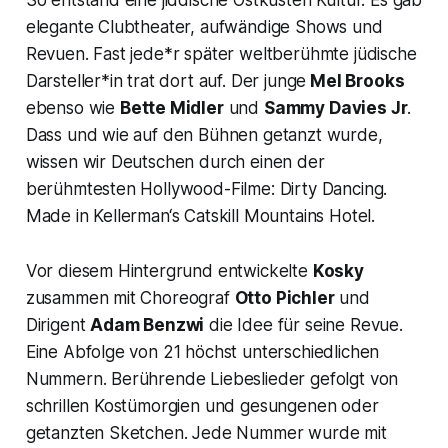
So entstand eine jiddische Ostküsten Kultur. Es gab
elegante Clubtheater, aufwändige Shows und
Revuen. Fast jede*r später weltberühmte jüdische
Darsteller*in trat dort auf. Der junge
Mel Brooks
ebenso wie
Bette Midler
und
Sammy Davies Jr
.
Dass und wie auf den Bühnen getanzt wurde,
wissen wir Deutschen durch einen der
berühmtesten Hollywood-Filme:
Dirty Dancing
.
Made in Kellerman‘s Catskill Mountains Hotel.
Vor diesem Hintergrund entwickelte
Kosky
zusammen mit Choreograf
Otto Pichler
und
Dirigent
Adam Benzwi
die Idee für seine Revue.
Eine Abfolge von 21 höchst unterschiedlichen
Nummern. Berührende Liebeslieder gefolgt von
schrillen Kostümorgien und gesungenen oder
getanzten Sketchen. Jede Nummer wurde mit