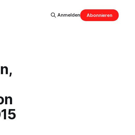
Anmelden
Abonnieren
n,
on
015