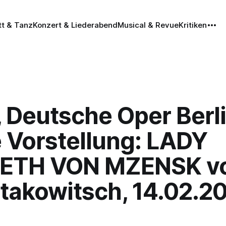
tt & Tanz
Konzert & Liederabend
Musical & Revue
Kritiken
, Deutsche Oper Berli
e Vorstellung: LADY
ETH VON MZENSK v
takowitsch, 14.02.2