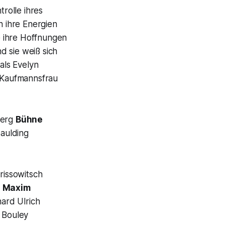
trolle ihres
n ihre Energien
le ihre Hoffnungen
nd sie weiß sich
als Evelyn
r Kaufmannsfrau
berg
Bühne
aulding
rissowitsch
:
Maxim
ard Ulrich
l Bouley