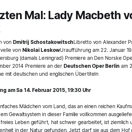
zten Mal: Lady Macbeth v
k
en von
Dmitrij Schostakowitsch
Libretto von Alexander P
velle von
Nikolai Leskow
Uraufführung am 22. Januar 19
etersburg (damals Leningrad) Premiere an Den Norske Oper
ember 2014 Premiere an der
Deutschen Oper Berlin
am 2
he mit deutschen und englischen Übertiteln
ung am Sa 14. Februar 2015, 19:30 Uhr
n einfaches Mädchen vom Land, das an einen reichen Kaufm
 dem Gewaltsystem in dieser Familie vollkommen ausgeliefer
 freies Leben geführt, hat schwer gearbeitet, ist ziemlich 
enheit in der Natur gefunden. Jetzt darf sie aus dem Hof d