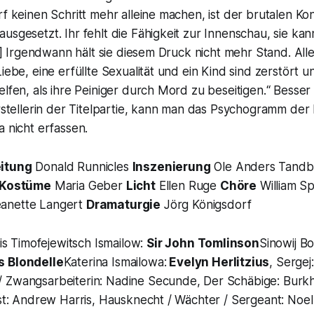
rf keinen Schritt mehr alleine machen, ist der brutalen Kon
usgesetzt. Ihr fehlt die Fähigkeit zur Innenschau, sie kan
...] Irgendwann hält sie diesem Druck nicht mehr Stand. Al
iebe, eine erfüllte Sexualität und ein Kind sind zerstört u
elfen, als ihre Peiniger durch Mord zu beseitigen.“
Besser 
arstellerin der Titelpartie, kann man das Psychogramm de
a nicht erfassen.
eitung
Donald Runnicles
Inszenierung
Ole Anders Tand
Kostüme
Maria Geber
Licht
Ellen Ruge
Chöre
William Sp
anette Langert
Dramaturgie
Jörg Königsdorf
is Timofejewitsch Ismailow:
Sir John Tomlinson
Sinowij Bo
 Blondelle
Katerina Ismailowa:
Evelyn Herlitzius
, Sergej
 / Zwangsarbeiterin: Nadine Secunde, Der Schäbige: Burkh
ist: Andrew Harris, Hausknecht / Wächter / Sergeant: Noe