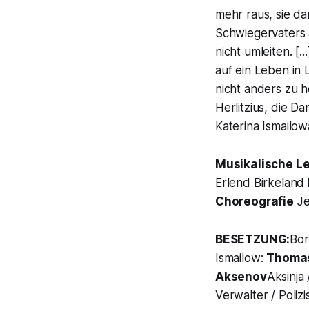
mehr raus, sie da
Schwiegervaters a
nicht umleiten. [
auf ein Leben in L
nicht anders zu h
Herlitzius, die D
Katerina Ismailow
Musikalische L
Erlend Birkeland
Choreografie
Je
BESETZUNG:
Bor
Ismailow:
Thomas
Aksenov
Aksinja
Verwalter / Poliz