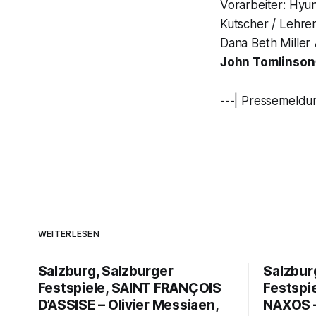
Vorarbeiter: Hyu
Kutscher / Lehrer
Dana Beth Miller
John Tomlinson
---| Pressemeldu
WEITERLESEN
Salzburg, Salzburger
Salzbur
Festspiele, SAINT FRANÇOIS
Festspi
D’ASSISE – Olivier Messiaen,
NAXOS –