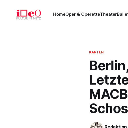
Home
Oper & Operette
Theater
Balle
KARTEN
Berlin
Letzt
MACB
Schos
Redaktion