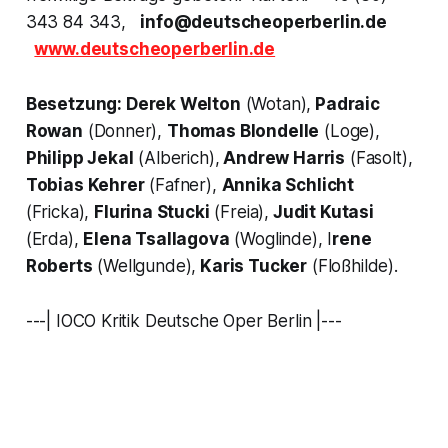
343 84 343,
info@deutscheoperberlin.de
www.deutscheoperberlin.de
Besetzung:
Derek Welton
(Wotan),
Padraic
Rowan
(Donner),
Thomas Blondelle
(Loge),
Philipp Jekal
(Alberich),
Andrew Harris
(Fasolt),
Tobias Kehrer
(Fafner),
Annika Schlicht
(Fricka),
Flurina Stucki
(Freia),
Judit Kutasi
(Erda),
Elena Tsallagova
(Woglinde), I
rene
Roberts
(Wellgunde),
Karis Tucker
(Floßhilde).
---| IOCO Kritik Deutsche Oper Berlin |---