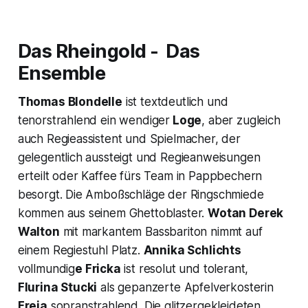
Das Rheingold
- Das
Ensemble
Thomas Blondelle
ist textdeutlich und
tenorstrahlend ein wendiger
Loge
, aber zugleich
auch Regieassistent und Spielmacher, der
gelegentlich aussteigt und Regieanweisungen
erteilt oder Kaffee fürs Team in Pappbechern
besorgt. Die Amboßschläge der Ringschmiede
kommen aus seinem Ghettoblaster.
Wotan
Derek
Walton
mit markantem Bassbariton nimmt auf
einem Regiestuhl Platz.
Annika Schlichts
vollmundig
e Fricka
ist resolut und tolerant,
Flurina Stucki
als gepanzerte Apfelverkosterin
Freia
sopranstrahlend. Die glitzergekleideten