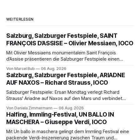
WEITERLESEN
Salzburg, Salzburger Festspiele, SAINT
FRANÇOIS D’ASSISE – Olivier Messiaen, IOCO
Mit Olivier Messiaens monumentalem Saint François
d’Assise präsentieren die Salzburger Festspiele einen
außergewöhnlichen Opernabend. Romeo Castellucci gelingt
Von Marcel Bub
06 Aug. 2026
eine bildgewaltige Inszenierung, Maxime Pascal entfaltet
Salzburg, Salzburger Festspiele, ARIADNE
die komplexe Partitur eindrucksvoll, Philippe Sly berührt als
AUF NAXOS – Richard Strauss, IOCO
Franziskus.
Salzburger Festspiele: Ersan Mondtag verlegt Richard
Strauss' Ariadne auf Naxos auf den Mars und verbindet
Science-Fiction mit Opernklassik. Musikalisch überzeugt die
Von Daniela Zimmermann
06 Aug. 2026
Aufführung mit starken Solisten und den Wiener
Halfing, Immling-Festival, UN BALLO IN
Philharmonikern, szenisch bleibt der zweite Akt jedoch
MASCHERA – Giuseppe Verdi, IOCO
hinter den Erwartungen zurück.
Mit Un ballo in maschera gelingt dem Immling Festival eine
packende Verdi-Inszenierung zwischen Traum und