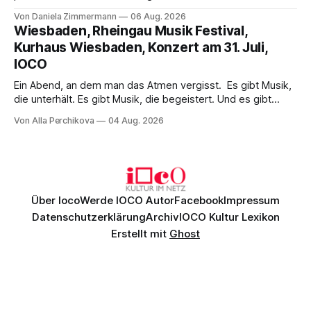
Wirklichkeit. Verena von Kerssenbrock verbindet
Von Daniela Zimmermann
06 Aug. 2026
psychologische Tiefe mit starken Bildern, getragen von
Wiesbaden, Rheingau Musik Festival,
einem spielfreudigen Ensemble und einer musikalisch
Kurhaus Wiesbaden, Konzert am 31. Juli,
überzeugenden Gesamtleistung.
IOCO
Ein Abend, an dem man das Atmen vergisst. Es gibt Musik,
die unterhält. Es gibt Musik, die begeistert. Und es gibt
Musik, nach der man minutenlang kein Wort sagen kann.
Von Alla Perchikova
04 Aug. 2026
Genau so war der Abend im Kurhaus Wiesbaden, an dem
Johannes Brahms’ Erstes Klavierkonzert d-Moll op. 15 mit
Daniil
Über Ioco
Werde IOCO Autor
Facebook
Impressum
Datenschutzerklärung
Archiv
IOCO Kultur Lexikon
Erstellt mit
Ghost