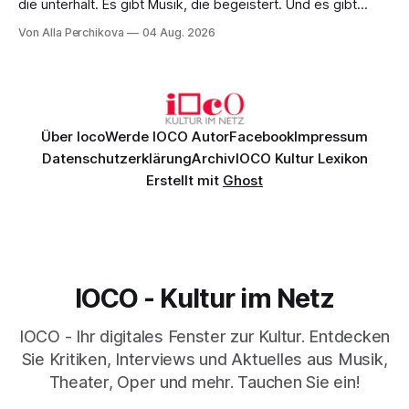
die unterhält. Es gibt Musik, die begeistert. Und es gibt
Musik, nach der man minutenlang kein Wort sagen kann.
Von Alla Perchikova
04 Aug. 2026
Genau so war der Abend im Kurhaus Wiesbaden, an dem
Johannes Brahms’ Erstes Klavierkonzert d-Moll op. 15 mit
Daniil
Über Ioco
Werde IOCO Autor
Facebook
Impressum
Datenschutzerklärung
Archiv
IOCO Kultur Lexikon
Erstellt mit
Ghost
IOCO - Kultur im Netz
IOCO - Ihr digitales Fenster zur Kultur. Entdecken
Sie Kritiken, Interviews und Aktuelles aus Musik,
Theater, Oper und mehr. Tauchen Sie ein!