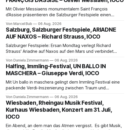
FRANÇOIS D’ASSISE – Olivier Messiaen, IOCO
Mit Olivier Messiaens monumentalem Saint François
d’Assise präsentieren die Salzburger Festspiele einen
außergewöhnlichen Opernabend. Romeo Castellucci gelingt
Von Marcel Bub
06 Aug. 2026
eine bildgewaltige Inszenierung, Maxime Pascal entfaltet
Salzburg, Salzburger Festspiele, ARIADNE
die komplexe Partitur eindrucksvoll, Philippe Sly berührt als
AUF NAXOS – Richard Strauss, IOCO
Franziskus.
Salzburger Festspiele: Ersan Mondtag verlegt Richard
Strauss' Ariadne auf Naxos auf den Mars und verbindet
Science-Fiction mit Opernklassik. Musikalisch überzeugt die
Von Daniela Zimmermann
06 Aug. 2026
Aufführung mit starken Solisten und den Wiener
Halfing, Immling-Festival, UN BALLO IN
Philharmonikern, szenisch bleibt der zweite Akt jedoch
MASCHERA – Giuseppe Verdi, IOCO
hinter den Erwartungen zurück.
Mit Un ballo in maschera gelingt dem Immling Festival eine
packende Verdi-Inszenierung zwischen Traum und
Wirklichkeit. Verena von Kerssenbrock verbindet
Von Daniela Zimmermann
06 Aug. 2026
psychologische Tiefe mit starken Bildern, getragen von
Wiesbaden, Rheingau Musik Festival,
einem spielfreudigen Ensemble und einer musikalisch
Kurhaus Wiesbaden, Konzert am 31. Juli,
überzeugenden Gesamtleistung.
IOCO
Ein Abend, an dem man das Atmen vergisst. Es gibt Musik,