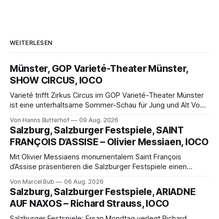
WEITERLESEN
Münster, GOP Varieté-Theater Münster,
SHOW CIRCUS, IOCO
Varieté trifft Zirkus Circus im GOP Varieté-Theater Münster
ist eine unterhaltsame Sommer-Schau für Jung und Alt Von
Hanns Butterhof Wenn sich im GOP Varieté-Theater
Von Hanns Butterhof
09 Aug. 2026
Münster der Vorhang zur neuen Show Circus hebt, erkundet
Salzburg, Salzburger Festspiele, SAINT
wohl auch eine junge Frau, wie es ist, wenn der Zirkus ins
FRANÇOIS D’ASSISE – Olivier Messiaen, IOCO
Varieté kommt.
Mit Olivier Messiaens monumentalem Saint François
d’Assise präsentieren die Salzburger Festspiele einen
außergewöhnlichen Opernabend. Romeo Castellucci gelingt
Von Marcel Bub
06 Aug. 2026
eine bildgewaltige Inszenierung, Maxime Pascal entfaltet
Salzburg, Salzburger Festspiele, ARIADNE
die komplexe Partitur eindrucksvoll, Philippe Sly berührt als
AUF NAXOS – Richard Strauss, IOCO
Franziskus.
Salzburger Festspiele: Ersan Mondtag verlegt Richard