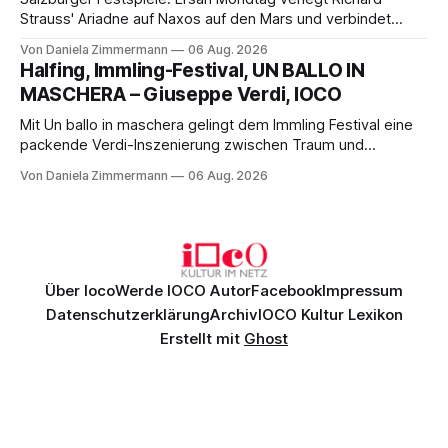
Strauss' Ariadne auf Naxos auf den Mars und verbindet
Science-Fiction mit Opernklassik. Musikalisch überzeugt die
Von Daniela Zimmermann
06 Aug. 2026
Aufführung mit starken Solisten und den Wiener
Halfing, Immling-Festival, UN BALLO IN
Philharmonikern, szenisch bleibt der zweite Akt jedoch
MASCHERA – Giuseppe Verdi, IOCO
hinter den Erwartungen zurück.
Mit Un ballo in maschera gelingt dem Immling Festival eine
packende Verdi-Inszenierung zwischen Traum und
Wirklichkeit. Verena von Kerssenbrock verbindet
Von Daniela Zimmermann
06 Aug. 2026
psychologische Tiefe mit starken Bildern, getragen von
einem spielfreudigen Ensemble und einer musikalisch
überzeugenden Gesamtleistung.
Über Ioco
Werde IOCO Autor
Facebook
Impressum
Datenschutzerklärung
Archiv
IOCO Kultur Lexikon
Erstellt mit
Ghost