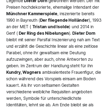
Legende
Dieter Dorn
gewonnen werden. Der mit
Preisen hochdekorierte, ehemalige Intendant der
Münchner Kammerspiele
, inszenierte bereits
1990 in Bayreuth (
Der fliegende Holländer
), 1993
an der MET (
Tristan und Isolde
) und 2014 in
Genf (
Der Ring des Nibelungen
).
Dieter Dorn
bleibt mit seiner Parsifal Inszenierung nah am Text
und erzählt die Geschichte linear als eine zeitlose
Parabel, ohne ihr gewaltsam eine Deutung
aufzuzwingen, aber auch, ohne Antworten zu
geben. Im Zentrum der Handlung steht für ihn
Kundry,
Wagners
ambivalenteste Frauenfigur, die
schon während des Vorspiels einsam am Boden
kauert. Als ihr von seltsamen Gestalten
verschiedene weibliche Requisiten angeboten
werden, Symbole für unterschiedlichste
Identitäten, lehnt sie ab. Am Ende bleibt sie als