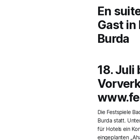
En suit
Gast in
Burda
18. Jul
Vorverk
www.fe
Die Festspiele 
Burda statt. Unt
für Hotels ein Ko
eingeplanten „Ah