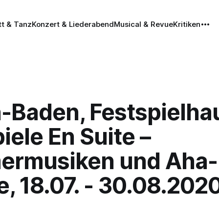
tt & Tanz
Konzert & Liederabend
Musical & Revue
Kritiken
-Baden, Festspielhau
iele En Suite –
rmusiken und Aha-
e, 18.07. - 30.08.202