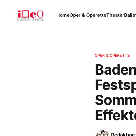
Home
Oper & Operette
Theater
Balle
OPER & OPERETTE
Baden
Festsp
Somme
Effekt
Redaktion