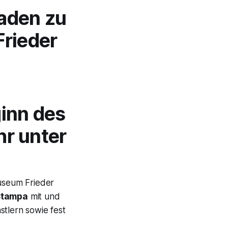
Baden zu
rieder
ginn des
hr unter
useum Frieder
Stampa
mit und
stlern sowie fest