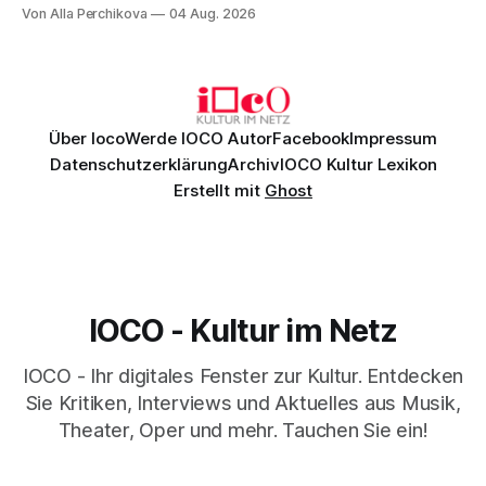
Musik, nach der man minutenlang kein Wort sagen kann.
Von Alla Perchikova
04 Aug. 2026
Genau so war der Abend im Kurhaus Wiesbaden, an dem
Johannes Brahms’ Erstes Klavierkonzert d-Moll op. 15 mit
Daniil
Über Ioco
Werde IOCO Autor
Facebook
Impressum
Datenschutzerklärung
Archiv
IOCO Kultur Lexikon
Erstellt mit
Ghost
IOCO - Kultur im Netz
IOCO - Ihr digitales Fenster zur Kultur. Entdecken
Sie Kritiken, Interviews und Aktuelles aus Musik,
Theater, Oper und mehr. Tauchen Sie ein!