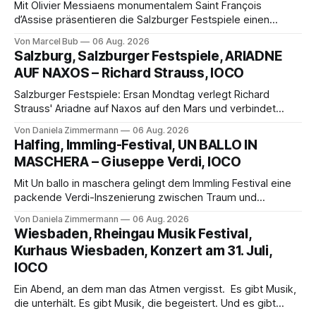
Mit Olivier Messiaens monumentalem Saint François
d’Assise präsentieren die Salzburger Festspiele einen
außergewöhnlichen Opernabend. Romeo Castellucci gelingt
Von Marcel Bub
06 Aug. 2026
eine bildgewaltige Inszenierung, Maxime Pascal entfaltet
Salzburg, Salzburger Festspiele, ARIADNE
die komplexe Partitur eindrucksvoll, Philippe Sly berührt als
AUF NAXOS – Richard Strauss, IOCO
Franziskus.
Salzburger Festspiele: Ersan Mondtag verlegt Richard
Strauss' Ariadne auf Naxos auf den Mars und verbindet
Science-Fiction mit Opernklassik. Musikalisch überzeugt die
Von Daniela Zimmermann
06 Aug. 2026
Aufführung mit starken Solisten und den Wiener
Halfing, Immling-Festival, UN BALLO IN
Philharmonikern, szenisch bleibt der zweite Akt jedoch
MASCHERA – Giuseppe Verdi, IOCO
hinter den Erwartungen zurück.
Mit Un ballo in maschera gelingt dem Immling Festival eine
packende Verdi-Inszenierung zwischen Traum und
Wirklichkeit. Verena von Kerssenbrock verbindet
Von Daniela Zimmermann
06 Aug. 2026
psychologische Tiefe mit starken Bildern, getragen von
Wiesbaden, Rheingau Musik Festival,
einem spielfreudigen Ensemble und einer musikalisch
Kurhaus Wiesbaden, Konzert am 31. Juli,
überzeugenden Gesamtleistung.
IOCO
Ein Abend, an dem man das Atmen vergisst. Es gibt Musik,
die unterhält. Es gibt Musik, die begeistert. Und es gibt