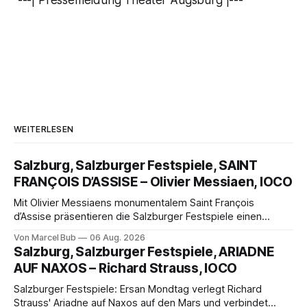
WEITERLESEN
Salzburg, Salzburger Festspiele, SAINT
FRANÇOIS D’ASSISE – Olivier Messiaen, IOCO
Mit Olivier Messiaens monumentalem Saint François
d’Assise präsentieren die Salzburger Festspiele einen
außergewöhnlichen Opernabend. Romeo Castellucci gelingt
Von Marcel Bub
06 Aug. 2026
eine bildgewaltige Inszenierung, Maxime Pascal entfaltet
Salzburg, Salzburger Festspiele, ARIADNE
die komplexe Partitur eindrucksvoll, Philippe Sly berührt als
AUF NAXOS – Richard Strauss, IOCO
Franziskus.
Salzburger Festspiele: Ersan Mondtag verlegt Richard
Strauss' Ariadne auf Naxos auf den Mars und verbindet