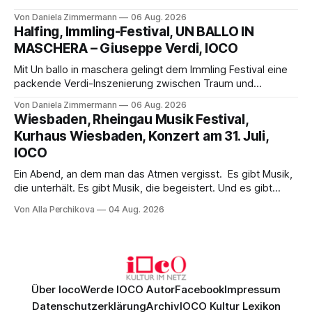
Science-Fiction mit Opernklassik. Musikalisch überzeugt die
Von Daniela Zimmermann
06 Aug. 2026
Aufführung mit starken Solisten und den Wiener
Halfing, Immling-Festival, UN BALLO IN
Philharmonikern, szenisch bleibt der zweite Akt jedoch
MASCHERA – Giuseppe Verdi, IOCO
hinter den Erwartungen zurück.
Mit Un ballo in maschera gelingt dem Immling Festival eine
packende Verdi-Inszenierung zwischen Traum und
Wirklichkeit. Verena von Kerssenbrock verbindet
Von Daniela Zimmermann
06 Aug. 2026
psychologische Tiefe mit starken Bildern, getragen von
Wiesbaden, Rheingau Musik Festival,
einem spielfreudigen Ensemble und einer musikalisch
Kurhaus Wiesbaden, Konzert am 31. Juli,
überzeugenden Gesamtleistung.
IOCO
Ein Abend, an dem man das Atmen vergisst. Es gibt Musik,
die unterhält. Es gibt Musik, die begeistert. Und es gibt
Musik, nach der man minutenlang kein Wort sagen kann.
Von Alla Perchikova
04 Aug. 2026
Genau so war der Abend im Kurhaus Wiesbaden, an dem
Johannes Brahms’ Erstes Klavierkonzert d-Moll op. 15 mit
Daniil
Über Ioco
Werde IOCO Autor
Facebook
Impressum
Datenschutzerklärung
Archiv
IOCO Kultur Lexikon