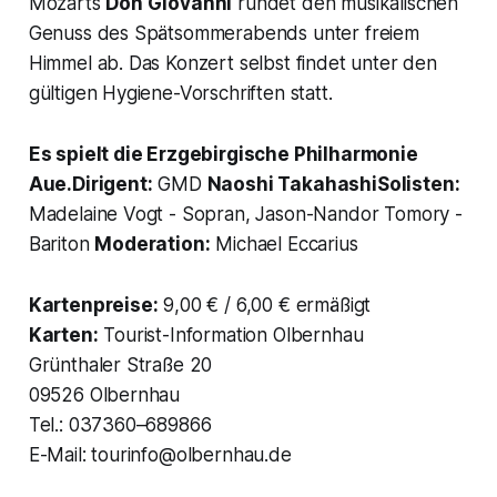
Mozarts
Don Giovanni
rundet den musikalischen
Genuss des Spätsommerabends unter freiem
Himmel ab. Das Konzert selbst findet unter den
gültigen Hygiene-Vorschriften statt.
Es spielt die Erzgebirgische Philharmonie
Aue.Dirigent:
GMD
Naoshi TakahashiSolisten:
Madelaine Vogt - Sopran, Jason-Nandor Tomory -
Bariton
Moderation:
Michael Eccarius
Kartenpreise:
9,00 € / 6,00 € ermäßigt
Karten:
Tourist-Information Olbernhau
Grünthaler Straße 20
09526 Olbernhau
Tel.: 037360–689866
E-Mail: tourinfo@olbernhau.de