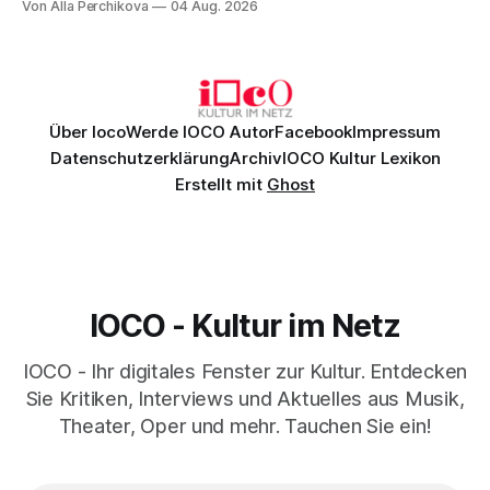
Von Alla Perchikova
04 Aug. 2026
Genau so war der Abend im Kurhaus Wiesbaden, an dem
Johannes Brahms’ Erstes Klavierkonzert d-Moll op. 15 mit
Daniil
Über Ioco
Werde IOCO Autor
Facebook
Impressum
Datenschutzerklärung
Archiv
IOCO Kultur Lexikon
Erstellt mit
Ghost
IOCO - Kultur im Netz
IOCO - Ihr digitales Fenster zur Kultur. Entdecken
Sie Kritiken, Interviews und Aktuelles aus Musik,
Theater, Oper und mehr. Tauchen Sie ein!