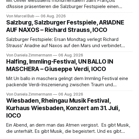
Mit Olivier Messiaens monumentalem Saint François
d’Assise präsentieren die Salzburger Festspiele einen
außergewöhnlichen Opernabend. Romeo Castellucci gelingt
Von Marcel Bub
06 Aug. 2026
eine bildgewaltige Inszenierung, Maxime Pascal entfaltet
Salzburg, Salzburger Festspiele, ARIADNE
die komplexe Partitur eindrucksvoll, Philippe Sly berührt als
AUF NAXOS – Richard Strauss, IOCO
Franziskus.
Salzburger Festspiele: Ersan Mondtag verlegt Richard
Strauss' Ariadne auf Naxos auf den Mars und verbindet
Science-Fiction mit Opernklassik. Musikalisch überzeugt die
Von Daniela Zimmermann
06 Aug. 2026
Aufführung mit starken Solisten und den Wiener
Halfing, Immling-Festival, UN BALLO IN
Philharmonikern, szenisch bleibt der zweite Akt jedoch
MASCHERA – Giuseppe Verdi, IOCO
hinter den Erwartungen zurück.
Mit Un ballo in maschera gelingt dem Immling Festival eine
packende Verdi-Inszenierung zwischen Traum und
Wirklichkeit. Verena von Kerssenbrock verbindet
Von Daniela Zimmermann
06 Aug. 2026
psychologische Tiefe mit starken Bildern, getragen von
Wiesbaden, Rheingau Musik Festival,
einem spielfreudigen Ensemble und einer musikalisch
Kurhaus Wiesbaden, Konzert am 31. Juli,
überzeugenden Gesamtleistung.
IOCO
Ein Abend, an dem man das Atmen vergisst. Es gibt Musik,
die unterhält. Es gibt Musik, die begeistert. Und es gibt
Musik, nach der man minutenlang kein Wort sagen kann.