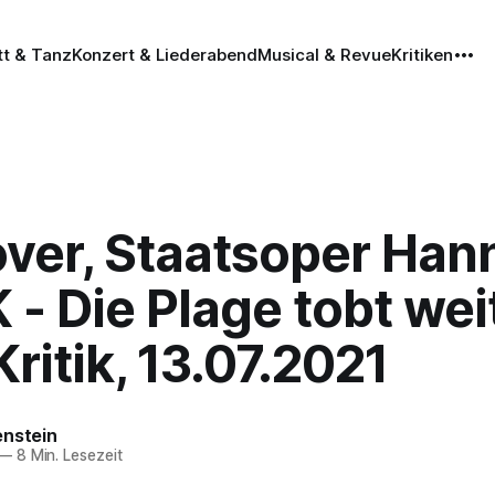
tt & Tanz
Konzert & Liederabend
Musical & Revue
Kritiken
ver, Staatsoper Hann
- Die Plage tobt weit
ritik, 13.07.2021
enstein
—
8 Min. Lesezeit