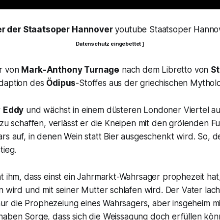
er der Staatsoper Hannover
youtube Staatsoper Hann
Datenschutz eingebettet ]
r von
Mark-Anthony Turnage
nach dem Libretto von
St
Adaption des
Ödipus
-Stoffes aus der griechischen Mytholo
r
Eddy
und wächst in einem düsteren Londoner Viertel a
 zu schaffen, verlässt er die Kneipen mit den grölenden F
rs auf, in denen Wein statt Bier ausgeschenkt wird. So, de
tieg.
t ihm, dass einst ein Jahrmarkt-Wahrsager prophezeit hat
n wird und mit seiner Mutter schlafen wird. Der Vater lac
s nur die Prophezeiung eines Wahrsagers, aber insgeheim m
haben Sorge, dass sich die Weissagung doch erfüllen kön