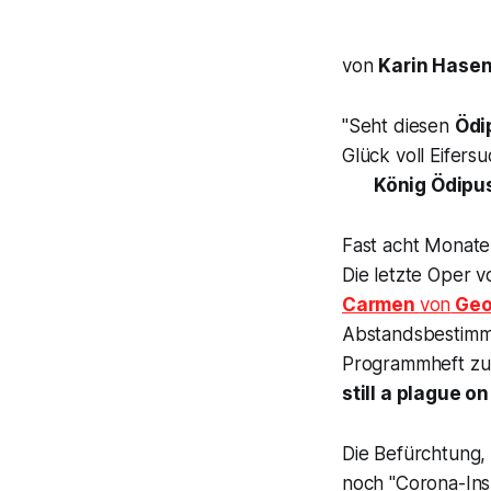
von
Karin Hasen
"Seht diesen
Ödi
Glück voll Eifers
König Ödipu
Fast acht Monate 
Die letzte Oper
Carmen
von
Geo
Abstandsbestimmu
Programmheft z
still a plague on
Die Befürchtung, 
noch "Corona-Insz