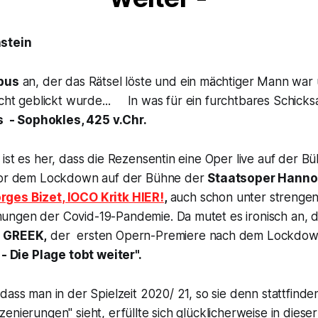
stein
pus
an, der das Rätsel löste und ein mächtiger Mann war
ucht geblickt wurde... In was für ein furchtbares Schicksal
s -
Sophokles, 425 v.Chr.
ist es her, dass die Rezensentin eine Oper live auf der Bü
 vor dem Lockdown auf der Bühne der
Staatsoper Hanno
rges Bizet
, IOCO Kritk HIER!
,
auch schon unter strenge
ngen der Covid-19-Pandemie. Da mutet es ironisch an, d
u
GREEK,
der ersten Opern-Premiere nach dem Lockdow
 - Die Plage tobt weiter".
dass man in der Spielzeit 2020/ 21, so sie denn stattfinde
enierungen" sieht, erfüllte sich glücklicherweise in diese