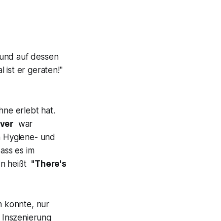
 und auf dessen
 ist er geraten!"
hne erlebt hat.
ver
war
n Hygiene- und
ass es im
n heißt
"There's
n konnte, nur
r Inszenierung