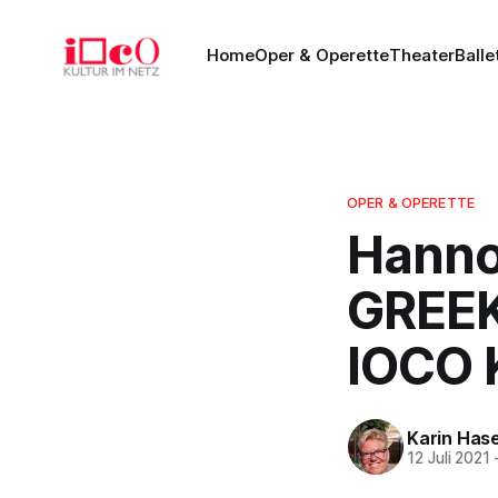
Home
Oper & Operette
Theater
Balle
OPER & OPERETTE
Hanno
GREEK 
IOCO K
Karin Has
12 Juli 2021