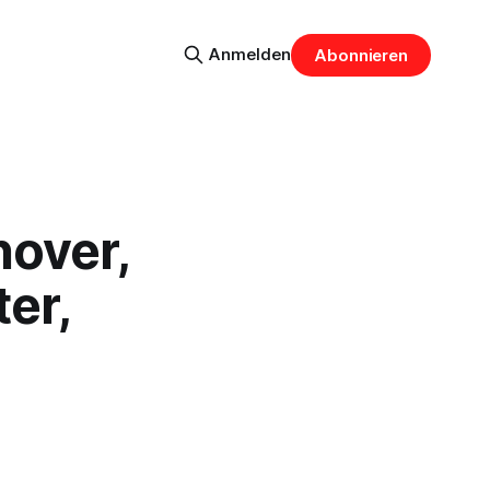
Anmelden
Abonnieren
over,
er,