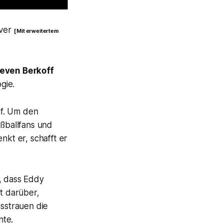
over
[ Mit erweitertem
even Berkoff
gie.
uf. Um den
ußballfans und
nkt er, schafft er
, dass Eddy
ht darüber,
isstrauen die
nte.