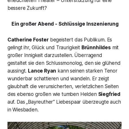
erleuchteten Theater – Unterstützung für eine
bessere Zukunft?
Ein großer Abend - Schlüssige Inszenierung
Catherine Foster
begeistert das Publikum. Es
gelingt ihr, Glück und Traurigkeit
Brünnhildes
mit
großer Innigkeit darzustellen. Überragend
gestaltet sie den Schlussmonolog, den sie glühend
aussingt.
Lance Ryan
kann seinen starken Tenor
wunderbar schattieren und wandeln. Er zeigt
glaubhaft die verunsicherten, verletzlichen Seiten
des ebenso großen wie tumben Helden
Siegfried
auf. Das
„Bayreuther“
Liebespaar überzeugte auch
in Wiesbaden.