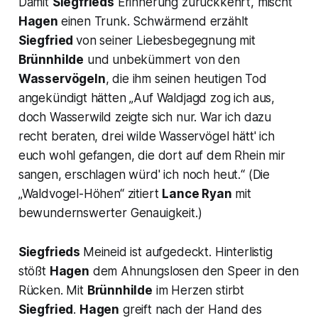
Damit
Siegfrieds
Erinnerung zurückkehrt, mischt
Hagen
einen Trunk. Schwärmend erzählt
Siegfried
von seiner Liebesbegegnung mit
Brünnhilde
und unbekümmert von den
Wasservögeln
, die ihm seinen heutigen Tod
angekündigt hätten
„Auf Waldjagd zog ich aus,
doch Wasserwild zeigte sich nur. War ich dazu
recht beraten, drei wilde Wasservögel hätt' ich
euch wohl gefangen, die dort auf dem Rhein mir
sangen, erschlagen würd' ich noch heut.“
(Die
„Waldvogel-Höhen“ zitiert
Lance Ryan
mit
bewundernswerter Genauigkeit.)
Siegfrieds
Meineid ist aufgedeckt. Hinterlistig
stößt
Hagen
dem Ahnungslosen den Speer in den
Rücken. Mit
Brünnhilde
im Herzen stirbt
Siegfried
.
Hagen
greift nach der Hand des