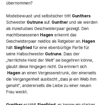
übernommen?
Modebewusst und selbstsicher tritt
Gunthers
Schwester
Gutrune
auf.
Gunther
und sie werden
als inzestuöses Geschwisterpaar gezeigt. Den
machtbesessenen
Hagen
erkennt das
Geschwisterpaar neidlos als Ratgeber an.
Hagen
hält
Siegfried
für eine ebenbürtige Partie für
seine Halbschwester
Gutrune
. Dass der
„herrlichste Held der Welt“
sie begehren könne,
glaubt diese hingegen nicht. Da erinnert sich
Hagen
an einen
Vergessenstrunk
, der einerseits
die Vergangenheit auslöscht
„dass je ein Weib ihm
genaht“
, andererseits die Liebe zu einer neuen
Frau weckt.
Gunther
erzählt
Siegfried
, er kenne ein starkes