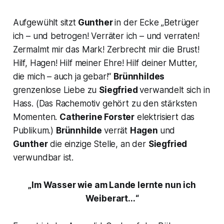
Aufgewühlt sitzt
Gunther
in der Ecke
„Betrüger
ich – und betrogen! Verräter ich – und verraten!
Zermalmt mir das Mark! Zerbrecht mir die Brust!
Hilf, Hagen! Hilf meiner Ehre! Hilf deiner Mutter,
die mich – auch ja gebar!“
Brünnhildes
grenzenlose Liebe zu
Siegfried
verwandelt sich in
Hass.
(Das Rachemotiv gehört zu den stärksten
Momenten.
Catherine Forster
elektrisiert das
Publikum.)
Brünnhilde
verrät
Hagen
und
Gunther
die einzige Stelle, an der
Siegfried
verwundbar ist.
„
Im Wasser wie am Lande lernte nun ich
Weiberart...“