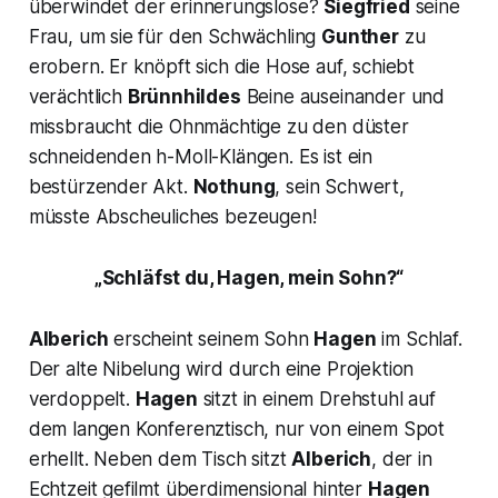
überwindet
der
erinnerungslose?
Siegfried
seine
Frau, um sie für den Schwächling
Gunther
zu
erobern. Er knöpft sich die Hose auf, schiebt
verächtlich
Brünnhildes
Beine auseinander und
missbraucht die Ohnmächtige zu den düster
schneidenden h-Moll-Klängen. Es ist ein
bestürzender Akt.
Nothung
, sein Schwert,
müsste Abscheuliches bezeugen!
„Schläfst du, Hagen, mein Sohn?“
Alberich
erscheint seinem Sohn
Hagen
im Schlaf.
Der alte Nibelung wird durch eine Projektion
verdoppelt.
Hagen
sitzt in einem Drehstuhl auf
dem langen Konferenztisch, nur von einem Spot
erhellt. Neben dem Tisch sitzt
Alberich
, der in
Echtzeit gefilmt überdimensional hinter
Hagen