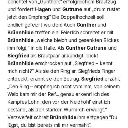
berichtet von
„Gunthers“
erfolgreichem Brautzug
und fordert
Hagen
und
Gutrune
auf
„drum rüstet
jetzt den Empfang!“
Die Doppelhochzeit soll
endlich gefeiert werden! Auch
Gunther
und
Brünnhilde
treffen ein. Feierlich schreitet er mit
Brünnhilde
„welche bleich und gesenkten Blickes
ihm folgt,“
in die Halle. Als
Gunther Gutrune
und
Siegfried
als Brautpaar ankündigt, blickt
Brünnhilde
erschrocken auf
„Siegfried – kennt
mich nicht?“
Als sie den Ring an Siegfrieds Finger
entdeckt, erahnt sie den Betrug.
Siegfried
erzählt
„Den Ring – empfing ich nicht vom ihm, von keinem
Weib kam mir der Reif... genau erkenn‘ ich des
Kampfes Lohn, den vor der Neidhöhl‘ einst ich
bestand, als den starken Wurm ich erwürgt.“
Verzweifelt schreit
Brünnhilde
ihm entgegen
“Du
lügst, du bist bereits mit mir vermählt“.