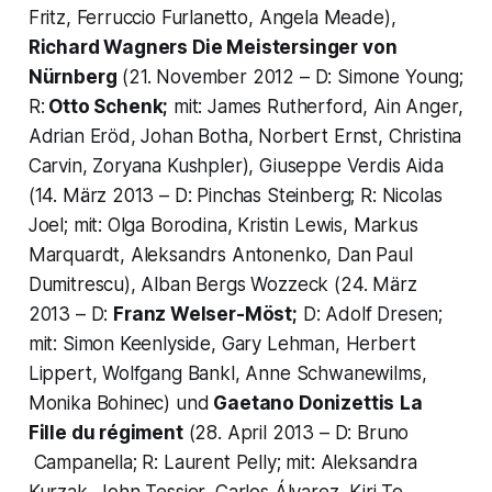
Fritz, Ferruccio Furlanetto, Angela Meade),
Richard Wagners
Die Meistersinger von
Nürnberg
(21. November 2012 – D: Simone Young;
R:
Otto Schenk;
mit: James Rutherford, Ain Anger,
Adrian Eröd, Johan Botha, Norbert Ernst, Christina
Carvin, Zoryana Kushpler), Giuseppe Verdis Aida
(14. März 2013 – D: Pinchas Steinberg; R: Nicolas
Joel; mit: Olga Borodina, Kristin Lewis, Markus
Marquardt, Aleksandrs Antonenko, Dan Paul
Dumitrescu), Alban Bergs Wozzeck (24. März
2013 – D:
Franz Welser-Möst;
D: Adolf Dresen;
mit: Simon Keenlyside, Gary Lehman, Herbert
Lippert, Wolfgang Bankl, Anne Schwanewilms,
Monika Bohinec) und
Gaetano Donizettis
La
Fille du régiment
(28. April 2013 – D: Bruno
Campanella; R: Laurent Pelly; mit: Aleksandra
Kurzak, John Tessier, Carlos Álvarez, Kiri Te