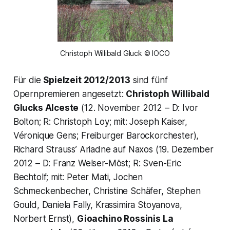
Christoph Willibald Gluck © IOCO
Für die
Spielzeit 2012/2013
sind fünf
Opernpremieren angesetzt:
Christoph Willibald
Glucks
Alceste
(12. November 2012 – D: Ivor
Bolton; R: Christoph Loy; mit: Joseph Kaiser,
Véronique Gens; Freiburger Barockorchester),
Richard Strauss’ Ariadne auf Naxos (19. Dezember
2012 – D: Franz Welser-Möst; R: Sven-Eric
Bechtolf; mit: Peter Mati, Jochen
Schmeckenbecher, Christine Schäfer, Stephen
Gould, Daniela Fally, Krassimira Stoyanova,
Norbert Ernst),
Gioachino Rossinis
La