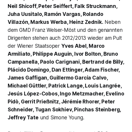
Neil Shicoff, Peter Seiffert, Falk Struckmann,
Juha Uusitalo, Ramón Vargas, Rolando
Villazón, Markus Werba, Heinz Zednik.
Neben
dem GMD Franz Welser-Möst und den genannten
Dirigenten stehen auch 2012/2013 wieder am Pult
der Wiener Staatsoper
Yves Abel, Marco
Armiliato, Philippe Auguin, Ivor Bolton, Bruno
Campanella, Paolo Carignani, Bertrand de Billy,
Plácido Domingo, Dan Ettinger, Adam Fischer,
James Gaffigan, Guillermo García Calvo,
Michael Güttler, Patrick Lange, Louis Langrée,
Jesús López-Cobos, Ingo Metzmacher, Evelino
Pidò, Gerrit Prießnitz, Jérémie Rhorer, Peter
Schneider, Tugan Sokhiev, Pinchas Steinberg,
Jeffrey Tate
und Simone Young.