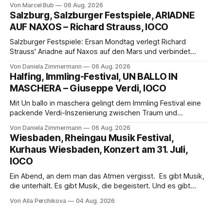
Von Marcel Bub
06 Aug. 2026
eine bildgewaltige Inszenierung, Maxime Pascal entfaltet
Salzburg, Salzburger Festspiele, ARIADNE
die komplexe Partitur eindrucksvoll, Philippe Sly berührt als
AUF NAXOS – Richard Strauss, IOCO
Franziskus.
Salzburger Festspiele: Ersan Mondtag verlegt Richard
Strauss' Ariadne auf Naxos auf den Mars und verbindet
Science-Fiction mit Opernklassik. Musikalisch überzeugt die
Von Daniela Zimmermann
06 Aug. 2026
Aufführung mit starken Solisten und den Wiener
Halfing, Immling-Festival, UN BALLO IN
Philharmonikern, szenisch bleibt der zweite Akt jedoch
MASCHERA – Giuseppe Verdi, IOCO
hinter den Erwartungen zurück.
Mit Un ballo in maschera gelingt dem Immling Festival eine
packende Verdi-Inszenierung zwischen Traum und
Wirklichkeit. Verena von Kerssenbrock verbindet
Von Daniela Zimmermann
06 Aug. 2026
psychologische Tiefe mit starken Bildern, getragen von
Wiesbaden, Rheingau Musik Festival,
einem spielfreudigen Ensemble und einer musikalisch
Kurhaus Wiesbaden, Konzert am 31. Juli,
überzeugenden Gesamtleistung.
IOCO
Ein Abend, an dem man das Atmen vergisst. Es gibt Musik,
die unterhält. Es gibt Musik, die begeistert. Und es gibt
Musik, nach der man minutenlang kein Wort sagen kann.
Von Alla Perchikova
04 Aug. 2026
Genau so war der Abend im Kurhaus Wiesbaden, an dem
Johannes Brahms’ Erstes Klavierkonzert d-Moll op. 15 mit