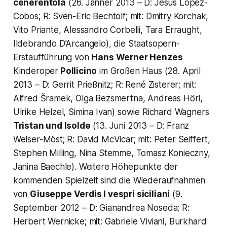
cenerentola
(26. Jänner 2013 – D: Jesús López-
Cobos; R: Sven-Eric Bechtolf; mit: Dmitry Korchak,
Vito Priante, Alessandro Corbelli, Tara Erraught,
Ildebrando D’Arcangelo), die Staatsopern-
Erstaufführung von
Hans Werner Henzes
Kinderoper
Pollicino
im Großen Haus (28. April
2013 – D: Gerrit Prießnitz; R: René Zisterer; mit:
Alfred Šramek, Olga Bezsmertna, Andreas Hörl,
Ulrike Helzel, Simina Ivan) sowie Richard Wagners
Tristan und Isolde
(13. Juni 2013 – D: Franz
Welser-Möst; R: David McVicar; mit: Peter Seiffert,
Stephen Milling, Nina Stemme, Tomasz Konieczny,
Janina Baechle). Weitere Höhepunkte der
kommenden Spielzeit sind die Wiederaufnahmen
von
Giuseppe Verdis
I vespri siciliani
(9.
September 2012 – D: Gianandrea Noseda; R:
Herbert Wernicke; mit: Gabriele Viviani, Burkhard