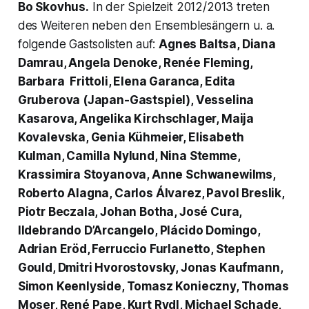
Bo Skovhus.
In der Spielzeit 2012/2013 treten
des Weiteren neben den Ensemblesängern u. a.
folgende Gastsolisten auf:
Agnes Baltsa, Diana
Damrau, Angela Denoke, Renée Fleming,
Barbara Frittoli, Elena Garanca, Edita
Gruberova (Japan-Gastspiel), Vesselina
Kasarova, Angelika Kirchschlager, Maija
Kovalevska, Genia Kühmeier, Elisabeth
Kulman, Camilla Nylund, Nina Stemme,
Krassimira Stoyanova, Anne Schwanewilms,
Roberto Alagna, Carlos Álvarez, Pavol Breslik,
Piotr Beczala, Johan Botha, José Cura,
Ildebrando D’Arcangelo, Plácido Domingo,
Adrian Eröd, Ferruccio Furlanetto, Stephen
Gould, Dmitri Hvorostovsky, Jonas Kaufmann,
Simon Keenlyside, Tomasz Konieczny, Thomas
Moser, René Pape, Kurt Rydl, Michael Schade,