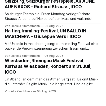
Salzburg, Salzburger Festspiele, ARIADNE
die komplexe Partitur eindrucksvoll, Philippe Sly berührt als
AUF NAXOS – Richard Strauss, IOCO
Franziskus.
Salzburger Festspiele: Ersan Mondtag verlegt Richard
Strauss' Ariadne auf Naxos auf den Mars und verbindet
Science-Fiction mit Opernklassik. Musikalisch überzeugt die
Von Daniela Zimmermann
06 Aug. 2026
Aufführung mit starken Solisten und den Wiener
Halfing, Immling-Festival, UN BALLO IN
Philharmonikern, szenisch bleibt der zweite Akt jedoch
MASCHERA – Giuseppe Verdi, IOCO
hinter den Erwartungen zurück.
Mit Un ballo in maschera gelingt dem Immling Festival eine
packende Verdi-Inszenierung zwischen Traum und
Wirklichkeit. Verena von Kerssenbrock verbindet
Von Daniela Zimmermann
06 Aug. 2026
psychologische Tiefe mit starken Bildern, getragen von
Wiesbaden, Rheingau Musik Festival,
einem spielfreudigen Ensemble und einer musikalisch
Kurhaus Wiesbaden, Konzert am 31. Juli,
überzeugenden Gesamtleistung.
IOCO
Ein Abend, an dem man das Atmen vergisst. Es gibt Musik,
die unterhält. Es gibt Musik, die begeistert. Und es gibt
Musik, nach der man minutenlang kein Wort sagen kann.
Von Alla Perchikova
04 Aug. 2026
Genau so war der Abend im Kurhaus Wiesbaden, an dem
Johannes Brahms’ Erstes Klavierkonzert d-Moll op. 15 mit
Daniil