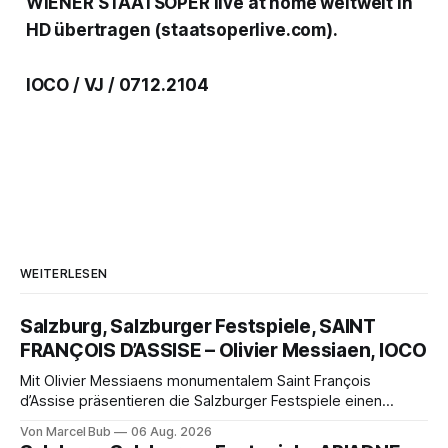
WIENER STAATSOPER live at home weltweit in
HD übertragen (staatsoperlive.com).
IOCO / VJ / 0712.2104
WEITERLESEN
Salzburg, Salzburger Festspiele, SAINT
FRANÇOIS D’ASSISE – Olivier Messiaen, IOCO
Mit Olivier Messiaens monumentalem Saint François
d’Assise präsentieren die Salzburger Festspiele einen
außergewöhnlichen Opernabend. Romeo Castellucci gelingt
Von Marcel Bub
06 Aug. 2026
eine bildgewaltige Inszenierung, Maxime Pascal entfaltet