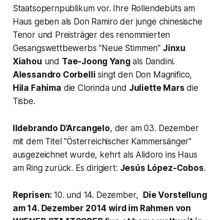
Staatsopernpublikum vor. Ihre Rollendebüts am
Haus geben als Don Ramiro der junge chinesische
Tenor und Preisträger des renommierten
Gesangswettbewerbs "Neue Stimmen"
Jinxu
Xiahou
und
Tae-Joong Yang
als Dandini.
Alessandro Corbelli
singt den Don Magnifico,
Hila Fahima
die Clorinda und
Juliette Mars
die
Tisbe.
Ildebrando D’Arcangelo
, der am 03. Dezember
mit dem Titel "Österreichischer Kammersänger"
ausgezeichnet wurde, kehrt als Alidoro ins Haus
am Ring zurück. Es dirigiert:
Jesús López-Cobos
.
Reprisen:
10. und 14. Dezember,
Die Vorstellung
am 14. Dezember 2014 wird im Rahmen von