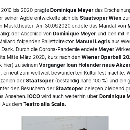
n 2010 bis 2020 prägte
Dominique Meyer
das Erscheinun
r seiner Ägide entwickelte sich die
Staatsoper Wien
zum
n Musiktheater. Am 30.06.2020 endete das Mandat von
ällig: der Abschied von
Dominique Meyer
und den mit i
ailand folgenden Ballettdirektor
Manuel Legris
aus Wie
n Dank. Durch die Corona-Pandemie endete
Meyer
Wirken
its Mitte März 2020, kurz nach den
Wiener Operball 20
k hier) zu seinem
Vorgänger Ioan Holender neue Akze
nd, erneut zum weltweit bewunderten Kulturfest machte. W
szahlen der
Staatsoper
(beständig nahe 100 %) und ein 
unter den Besuchern der
Staatsoper
belegen bleibend g
les Ansehen.
IOCO
wird auch weiterhin über
Dominique 
: Aus dem
Teatro alla Scala.