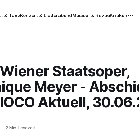
tt & Tanz
Konzert & Liederabend
Musical & Revue
Kritiken
 Wiener Staatsoper,
ique Meyer - Abschi
IOCO Aktuell, 30.06
—
2 Min. Lesezeit