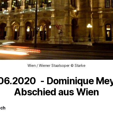
Wien / Wiener Staatsoper © Starke
06.2020 - Dominique Mey
Abschied aus Wien
sch