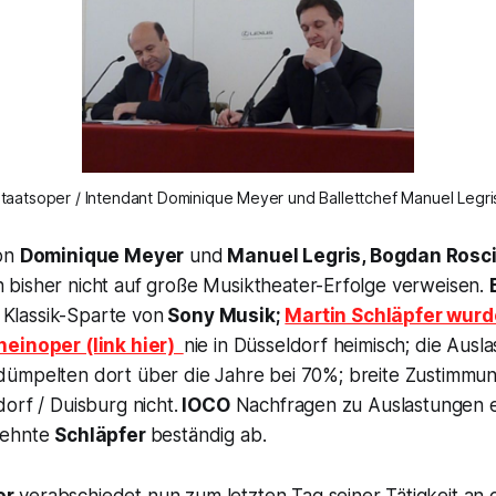
taatsoper / Intendant Dominique Meyer und Ballettchef Manuel Legr
von
Dominique Meyer
und
Manuel Legris, Bogdan Rosc
bisher nicht auf große Musiktheater-Erfolge verweisen.
e Klassik-Sparte von
Sony Musik;
Martin Schläpfer wurd
einoper (link hier)
nie in Düsseldorf heimisch; die Ausl
ümpelten dort über die Jahre bei 70%; breite Zustimmung
orf / Duisburg nicht.
IOCO
Nachfragen zu Auslastungen e
lehnte
Schläpfer
beständig ab.
er
verabschiedet nun zum letzten Tag seiner Tätigkeit an 