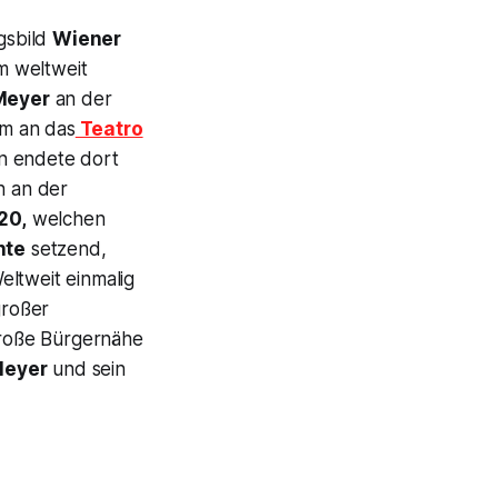
gsbild
Wiener
 weltweit
Meyer
an der
hm an das
Teatro
n endete dort
 an der
20,
welchen
nte
setzend,
eltweit einmalig
großer
roße Bürgernähe
Meyer
und sein