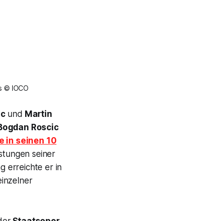
is © IOCO
ic
und
Martin
Bogdan Roscic
e in seinen 10
astungen seiner
 erreichte er in
inzelner
der
Staatsoper