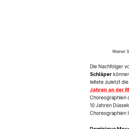
Wiener S
Die Nachfolger 
Schläper
können 
leitete zuletzt di
Jahren an der
Rh
Choreographien d
10 Jahren Düsseld
Choreographien 
Dominique Mey